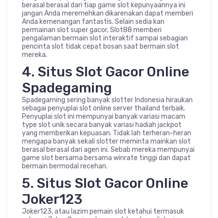
berasal berasal dari tiap game slot kepunyaannya ini
jangan Anda meremehkan dikarenakan dapat memberi
Anda kemenangan fantastis. Selain sedia kan
permainan slot super gacor, Slot88 memberi
pengalaman bermain slot interaktif sampai sebagian
pencinta slot tidak cepat bosan saat bermain slot
mereka.
4. Situs Slot Gacor Online
Spadegaming
Spadegaming sering banyak slotter Indonesia hiraukan
sebagai penyuplai slot online server thailand terbaik.
Penyuplai slot ini mempunyai banyak variasi macam
type slot unik secara banyak variasi hadiah jackpot
yang memberikan kepuasan. Tidak lah terheran-heran
mengapa banyak sekali slotter meminta mainkan slot
berasal berasal dari agen ini. Sebab mereka mempunyai
game slot bersama bersama winrate tinggi dan dapat
bermain bermodal recehan.
5. Situs Slot Gacor Online
Joker123
Joker123, atau lazim pemain slot ketahui termasuk