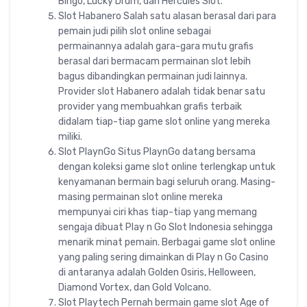
Bingo, Lucky Drum, dan Hercules Slot.
Slot Habanero Salah satu alasan berasal dari para
pemain judi pilih slot online sebagai
permainannya adalah gara-gara mutu grafis
berasal dari bermacam permainan slot lebih
bagus dibandingkan permainan judi lainnya.
Provider slot Habanero adalah tidak benar satu
provider yang membuahkan grafis terbaik
didalam tiap-tiap game slot online yang mereka
miliki.
Slot PlaynGo Situs PlaynGo datang bersama
dengan koleksi game slot online terlengkap untuk
kenyamanan bermain bagi seluruh orang. Masing-
masing permainan slot online mereka
mempunyai ciri khas tiap-tiap yang memang
sengaja dibuat Play n Go Slot Indonesia sehingga
menarik minat pemain. Berbagai game slot online
yang paling sering dimainkan di Play n Go Casino
di antaranya adalah Golden Osiris, Helloween,
Diamond Vortex, dan Gold Volcano.
Slot Playtech Pernah bermain game slot Age of