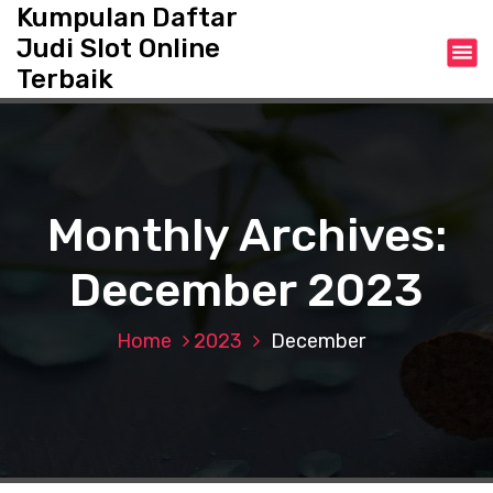
S
Kumpulan Daftar
k
Judi Slot Online
i
Terbaik
p
t
o
c
o
n
Monthly Archives:
t
e
December 2023
n
t
Home
2023
December