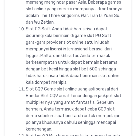
memang mengincar pasar Asia. Beberapa games
slot online yang mereka mempunyai di antaranya
adalah The Three Kingdoms War, Tian Di Yuan Su,
dan Wu Zetian.
Slot PG Soft Anda tidak harus risau dapat
dicurangi kala bermain di game slot PG Soft
gara-gara provider slot online satu ini udah
mempunyai lisensi internasional berasal dari
Inggris, Malta, dan Gibraltar. Anda termasuk
berkesempatan untuk dapat bermain bersama
dengan bet kecil hingga slot bet 500 sehingga
tidak harus risau tidak dapat bermain slot online
kala dompet menipis.
Slot CQ9 Game slot online uang asli berasal dari
Bandar Slot CQ9 amat tenar dengan jackpot slot
multiplier nya yang amat fantastis. Sebelum
bermain, Anda termasuk dapat coba CQ9 slot
demo sebelum saat bertaruh untuk mempelajari
polanya khususnya dahulu sehingga mencapai
kemenangan.
Slot Live22 Mau bermain judi slot namun tengah