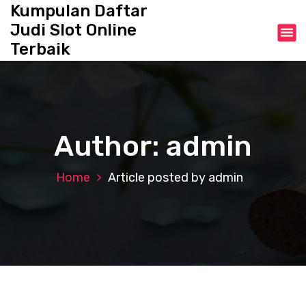
S
Kumpulan Daftar
k
Judi Slot Online
i
Terbaik
p
t
o
c
o
n
Author: admin
t
e
n
Home
Article posted by admin
t