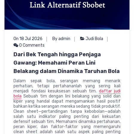
On 18 Jul 2026
By admin
Judi Bola
0 Comments
Dari Bek Tengah hingga Penjaga
Gawang: Memahami Peran Lini
Belakang dalam Dinamika Taruhan Bola
Dalam sepak bola, serangan memang menarik
perhatian, tetapi pertahananlah yang sering kali
menjadi fondasi kesuksesan sebuah tim.
daftar judi
bola
Sebuah tim dengan lini belakang yang solid dan
kiper yang handal dapat mengamankan hasil positif
bahkan ketika serangan mereka sedang tidak produktif.
Clean sheet—pertandingan tanpa kebobolan—adalah
salah satu indikator paling penting dari kekuatan
defensif sebuah tim. Memahami dinamika pertahanan,
peran kiper, dan faktor-faktor yang memengaruhi
clean sheet adalah salah satu aspek paling penting