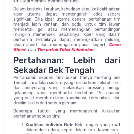
krusial di momen-momen penting.
Dalam konteks taruhan, kehadiran atau ketidakhadiran
kiper utama dapat memengaruhi odds secara
signifikan. Jika kiper utama cedera, pertahanan tim
menjadi lebih rentan, dan odds untuk tim lawan
mencetak gol atau memenangkan pertandingan
mungkin memendek. Sebaliknya, kiper yang dalam
performa terbaiknya dapat meningkatkan peluang
clean sheet dan memengaruhi pasar seperti
Clean
Sheet
atau
Tim untuk Tidak Kebobolan
.
Pertahanan: Lebih dari
Sekadar Bek Tengah
Pertahanan sebuah tim bukan hanya tentang bek
tengah. Ini adalah sistem yang melibatkan seluruh tim,
dari penyerang yang melakukan pressing hingga
gelandang yang membantu bertahan. Pertahanan
yang solid membutuhkan koordinasi, komunikasi, dan
disiplin taktis dari semua pemain.
Beberapa faktor yang memengaruhi kekuatan
pertahanan sebuah tim:
Kualitas Individu Bek
: Bek tengah yang kuat
dalam duel udara, cepat dalam satu lawan satu,