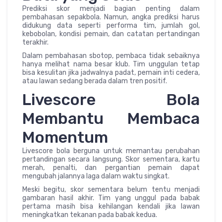
Prediksi skor menjadi bagian penting dalam
pembahasan sepakbola. Namun, angka prediksi harus
didukung data seperti performa tim, jumlah gol,
kebobolan, kondisi pemain, dan catatan pertandingan
terakhir.
Dalam pembahasan sbotop, pembaca tidak sebaiknya
hanya melihat nama besar klub. Tim unggulan tetap
bisa kesulitan jika jadwalnya padat, pemain inti cedera,
atau lawan sedang berada dalam tren positif.
Livescore Bola
Membantu Membaca
Momentum
Livescore bola berguna untuk memantau perubahan
pertandingan secara langsung. Skor sementara, kartu
merah, penalti, dan pergantian pemain dapat
mengubah jalannya laga dalam waktu singkat.
Meski begitu, skor sementara belum tentu menjadi
gambaran hasil akhir. Tim yang unggul pada babak
pertama masih bisa kehilangan kendali jika lawan
meningkatkan tekanan pada babak kedua.