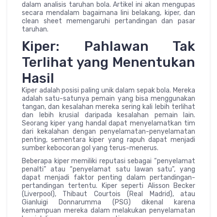
dalam analisis taruhan bola. Artikel ini akan mengupas
secara mendalam bagaimana lini belakang, kiper, dan
clean sheet memengaruhi pertandingan dan pasar
taruhan.
Kiper: Pahlawan Tak
Terlihat yang Menentukan
Hasil
Kiper adalah posisi paling unik dalam sepak bola. Mereka
adalah satu-satunya pemain yang bisa menggunakan
tangan, dan kesalahan mereka sering kali lebih terlihat
dan lebih krusial daripada kesalahan pemain lain.
Seorang kiper yang handal dapat menyelamatkan tim
dari kekalahan dengan penyelamatan-penyelamatan
penting, sementara kiper yang rapuh dapat menjadi
sumber kebocoran gol yang terus-menerus.
Beberapa kiper memiliki reputasi sebagai “penyelamat
penalti” atau “penyelamat satu lawan satu”, yang
dapat menjadi faktor penting dalam pertandingan-
pertandingan tertentu. Kiper seperti Alisson Becker
(Liverpool), Thibaut Courtois (Real Madrid), atau
Gianluigi Donnarumma (PSG) dikenal karena
kemampuan mereka dalam melakukan penyelamatan