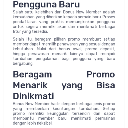
Pengguna Baru
Salah satu kelebihan dari Bonus New Member adalah
kemudahan yang diberikan kepada pemain baru. Proses
pendaftaran yang praktis memungkinkan pengguna
untuk segera memiliki akun dan menikmati berbagai
fitur yang tersedia.
Selain itu, beragam pilihan promo membuat setiap
member dapat memilih penawaran yang sesuai dengan
kebutuhan. Mulai dari bonus awal, promo deposit,
hingga penawaran menarik lainnya dapat menjadi
tambahan pengalaman bagi pengguna yang baru
bergabung.
Beragam Promo
Menarik yang Bisa
Dinikmati
Bonus New Member hadir dengan berbagai jenis promo
yang memberikan keuntungan tambahan. Setiap
promo memiliki keunggulan tersendiri dan dapat
membantu member baru menikmati permainan
dengan lebih fleksibel.