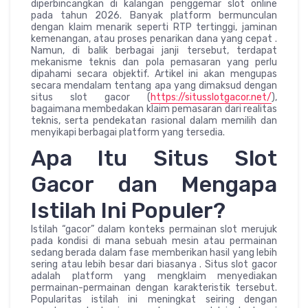
diperbincangkan di kalangan penggemar slot online
pada tahun 2026. Banyak platform bermunculan
dengan klaim menarik seperti RTP tertinggi, jaminan
kemenangan, atau proses penarikan dana yang cepat
.
Namun, di balik berbagai janji tersebut, terdapat
mekanisme teknis dan pola pemasaran yang perlu
dipahami secara objektif. Artikel ini akan mengupas
secara mendalam tentang apa yang dimaksud dengan
situs slot gacor (
https://situsslotgacor.net/
),
bagaimana membedakan klaim pemasaran dari realitas
teknis, serta pendekatan rasional dalam memilih dan
menyikapi berbagai platform yang tersedia.
Apa Itu Situs Slot
Gacor dan Mengapa
Istilah Ini Populer?
Istilah “gacor” dalam konteks permainan slot merujuk
pada kondisi di mana sebuah mesin atau permainan
sedang berada dalam fase memberikan hasil yang lebih
sering atau lebih besar dari biasanya
. Situs slot gacor
adalah platform yang mengklaim menyediakan
permainan-permainan dengan karakteristik tersebut.
Popularitas istilah ini meningkat seiring dengan