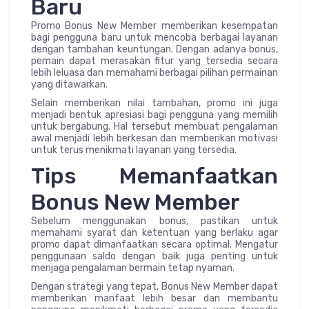
Baru
Promo Bonus New Member memberikan kesempatan
bagi pengguna baru untuk mencoba berbagai layanan
dengan tambahan keuntungan. Dengan adanya bonus,
pemain dapat merasakan fitur yang tersedia secara
lebih leluasa dan memahami berbagai pilihan permainan
yang ditawarkan.
Selain memberikan nilai tambahan, promo ini juga
menjadi bentuk apresiasi bagi pengguna yang memilih
untuk bergabung. Hal tersebut membuat pengalaman
awal menjadi lebih berkesan dan memberikan motivasi
untuk terus menikmati layanan yang tersedia.
Tips Memanfaatkan
Bonus New Member
Sebelum menggunakan bonus, pastikan untuk
memahami syarat dan ketentuan yang berlaku agar
promo dapat dimanfaatkan secara optimal. Mengatur
penggunaan saldo dengan baik juga penting untuk
menjaga pengalaman bermain tetap nyaman.
Dengan strategi yang tepat, Bonus New Member dapat
memberikan manfaat lebih besar dan membantu