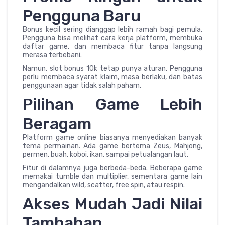
Pengguna Baru
Bonus kecil sering dianggap lebih ramah bagi pemula.
Pengguna bisa melihat cara kerja platform, membuka
daftar game, dan membaca fitur tanpa langsung
merasa terbebani.
Namun, slot bonus 10k tetap punya aturan. Pengguna
perlu membaca syarat klaim, masa berlaku, dan batas
penggunaan agar tidak salah paham.
Pilihan Game Lebih
Beragam
Platform game online biasanya menyediakan banyak
tema permainan. Ada game bertema Zeus, Mahjong,
permen, buah, koboi, ikan, sampai petualangan laut.
Fitur di dalamnya juga berbeda-beda. Beberapa game
memakai tumble dan multiplier, sementara game lain
mengandalkan wild, scatter, free spin, atau respin.
Akses Mudah Jadi Nilai
Tambahan