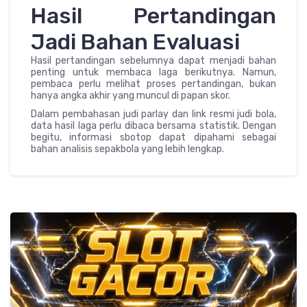
Hasil Pertandingan
Jadi Bahan Evaluasi
Hasil pertandingan sebelumnya dapat menjadi bahan
penting untuk membaca laga berikutnya. Namun,
pembaca perlu melihat proses pertandingan, bukan
hanya angka akhir yang muncul di papan skor.
Dalam pembahasan judi parlay dan link resmi judi bola,
data hasil laga perlu dibaca bersama statistik. Dengan
begitu, informasi sbotop dapat dipahami sebagai
bahan analisis sepakbola yang lebih lengkap.