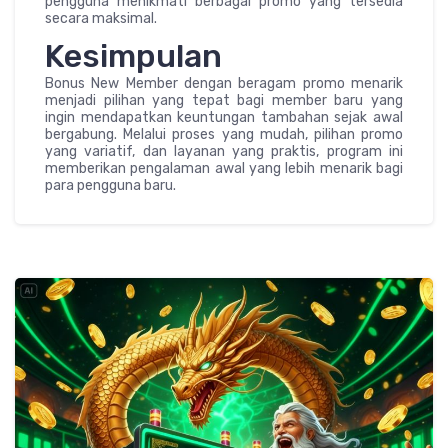
pengguna menikmati berbagai promo yang tersedia
secara maksimal.
Kesimpulan
Bonus New Member dengan beragam promo menarik
menjadi pilihan yang tepat bagi member baru yang
ingin mendapatkan keuntungan tambahan sejak awal
bergabung. Melalui proses yang mudah, pilihan promo
yang variatif, dan layanan yang praktis, program ini
memberikan pengalaman awal yang lebih menarik bagi
para pengguna baru.