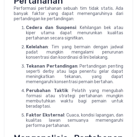
Pertahanan
Performasi pertahanan sebuah tim tidak statis. Ada
banyak faktor yang dapat memengaruhinya dari
pertandingan ke pertandingan:
Cedera dan Suspensi
: Kehilangan bek atau
kiper utama dapat menurunkan kualitas
pertahanan secara signifikan.
Kelelahan
: Tim yang bermain dengan jadwal
padat mungkin mengalami penurunan
konsentrasi dan koordinasi di lini belakang.
Tekanan Pertandingan
: Pertandingan penting
seperti derby atau laga penentu gelar dapat
meningkatkan tekanan, yang dapat
memengaruhi konsentrasi pemain bertahan.
Perubahan Taktik
: Pelatih yang mengubah
formasi atau strategi pertahanan mungkin
membutuhkan waktu bagi pemain untuk
beradaptasi.
Faktor Eksternal
: Cuaca, kondisi lapangan, dan
kualitas lawan semuanya memengaruhi
performa pertahanan.