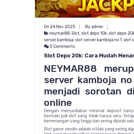
On 24 Nov 2025
By admin
neymar88
,
Slot
,
slot depo 10k
,
slot depo 20
server kamboja
,
slot server kamboja no 1
,
slot 
0 Comments
Slot Depo 20k: Cara Mudah Menang
NEYMAR88 merupa
server kamboja no
menjadi sorotan d
online
Dengan menyediakan minimal deposit hany
bermain judi slot yang tidak hanya seru, teta
kemenangan yang tinggi dan sering dijuluki sebag
Slot gacor sendiri adalah istilah yang sering 