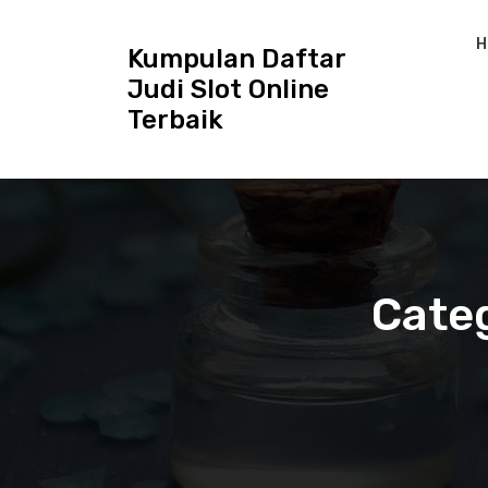
S
k
H
Kumpulan Daftar
i
p
Judi Slot Online
t
Terbaik
o
c
o
n
t
e
n
Categ
t