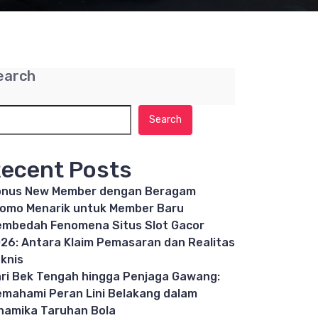
earch
Search
ecent Posts
onus New Member dengan Beragam
omo Menarik untuk Member Baru
mbedah Fenomena Situs Slot Gacor
26: Antara Klaim Pemasaran dan Realitas
knis
ri Bek Tengah hingga Penjaga Gawang:
mahami Peran Lini Belakang dalam
namika Taruhan Bola