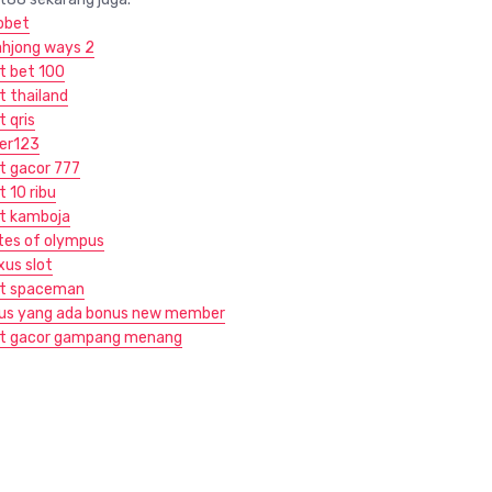
obet
hjong ways 2
ot bet 100
t thailand
t qris
ker123
ot gacor 777
t 10 ribu
ot kamboja
tes of olympus
xus slot
ot spaceman
tus yang ada bonus new member
ot gacor gampang menang