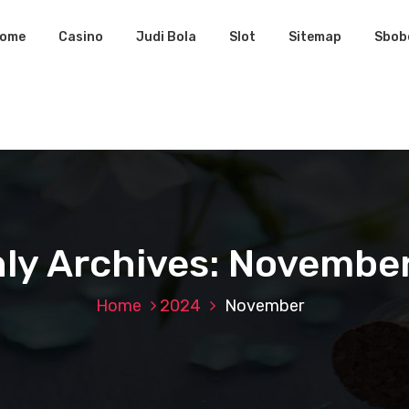
ome
Casino
Judi Bola
Slot
Sitemap
Sbob
ly Archives: Novembe
Home
2024
November