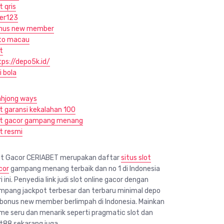
t qris
ker123
nus new member
to macau
t
tps://depo5k.id/
i bola
hjong ways
ot garansi kekalahan 100
ot gacor gampang menang
ot resmi
ot Gacor CERIABET merupakan daftar
situs slot
cor
gampang menang terbaik dan no 1 di Indonesia
i ini. Penyedia link judi slot online gacor dengan
mpang jackpot terbesar dan terbaru minimal depo
 bonus new member berlimpah di Indonesia. Mainkan
me seru dan menarik seperti pragmatic slot dan
ot88 sekarang juga.