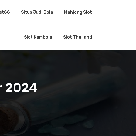
et88
Situs Judi Bola
Mahjong Slot
Slot Kamboja
Slot Thailand
r 2024