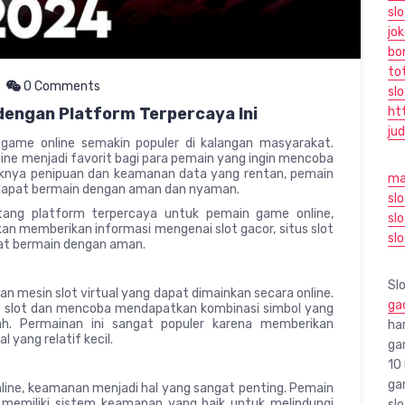
slo
jo
bo
to
0 Comments
slo
 dengan Platform Terpercaya Ini
ht
jud
n game online semakin populer di kalangan masyarakat.
nline menjadi favorit bagi para pemain yang ingin mencoba
knya penipuan dan keamanan data yang rentan, pemain
ma
 dapat bermain dengan aman dan nyaman.
sl
ntang platform terpercaya untuk pemain game online,
sl
kan memberikan informasi mengenai slot gacor, situs slot
sl
dapat bermain dengan aman.
Sl
n mesin slot virtual yang dapat dimainkan secara online.
ga
 slot dan mencoba mendapatkan kombinasi simbol yang
. Permainan ini sangat populer karena memberikan
har
yang relatif kecil.
ga
10
ga
nline, keamanan menjadi hal yang sangat penting. Pemain
memiliki sistem keamanan yang baik untuk melindungi
sl