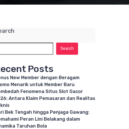
earch
Search
ecent Posts
onus New Member dengan Beragam
omo Menarik untuk Member Baru
mbedah Fenomena Situs Slot Gacor
26: Antara Klaim Pemasaran dan Realitas
knis
ri Bek Tengah hingga Penjaga Gawang:
mahami Peran Lini Belakang dalam
namika Taruhan Bola