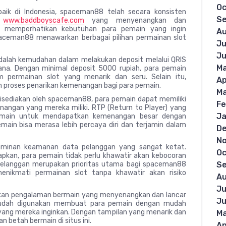
Oc
baik di Indonesia, spaceman88 telah secara konsisten
S
t
www.baddboyscafe.com
yang menyenangkan dan
 memperhatikan kebutuhan para pemain yang ingin
Au
aceman88 menawarkan berbagai pilihan permainan slot
Ju
Ju
adalah kemudahan dalam melakukan deposit melalui QRIS
Ma
ana. Dengan minimal deposit 5000 rupiah, para pemain
 permainan slot yang menarik dan seru. Selain itu,
Ap
proses penarikan kemenangan bagi para pemain.
Ma
isediakan oleh spaceman88, para pemain dapat memiliki
Fe
angan yang mereka miliki. RTP (Return to Player) yang
Ja
pemain untuk mendapatkan kemenangan besar dengan
pemain bisa merasa lebih percaya diri dan terjamin dalam
D
N
jaminan keamanan data pelanggan yang sangat ketat.
Oc
pkan, para pemain tidak perlu khawatir akan kebocoran
 pelanggan merupakan prioritas utama bagi spaceman88
S
enikmati permainan slot tanpa khawatir akan risiko
Au
Ju
kan pengalaman bermain yang menyenangkan dan lancar
Ju
mudah digunakan membuat para pemain dengan mudah
ang mereka inginkan. Dengan tampilan yang menarik dan
Ma
 betah bermain di situs ini.
Ap