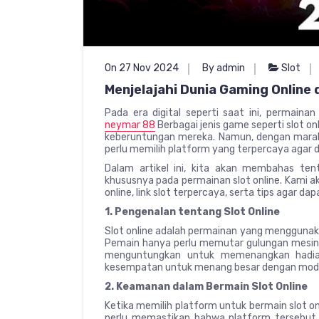
On 27 Nov 2024
By admin
Slot
Menjelajahi Dunia Gaming Online
Pada era digital seperti saat ini, permaina
neymar 88
Berbagai jenis game seperti slot o
keberuntungan mereka. Namun, dengan mara
perlu memilih platform yang terpercaya agar
Dalam artikel ini, kita akan membahas te
khususnya pada permainan slot online. Kami a
online, link slot terpercaya, serta tips agar 
1. Pengenalan tentang Slot Online
Slot online adalah permainan yang menggunaka
Pemain hanya perlu memutar gulungan mesin
menguntungkan untuk memenangkan hadiah
kesempatan untuk menang besar dengan modal 
2. Keamanan dalam Bermain Slot Online
Ketika memilih platform untuk bermain slot o
perlu memastikan bahwa platform tersebut 