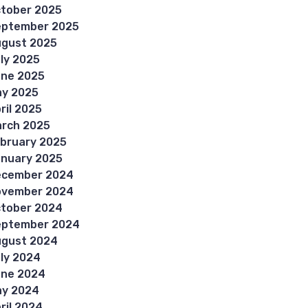
tober 2025
eptember 2025
gust 2025
ly 2025
ne 2025
y 2025
ril 2025
rch 2025
bruary 2025
nuary 2025
ecember 2024
ovember 2024
tober 2024
eptember 2024
gust 2024
ly 2024
ne 2024
y 2024
ril 2024