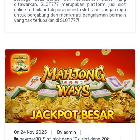
ditawarkan, SLOT777 merupakan platform judi slot
online terbaik untuk para pecinta slot. Jadi, jangan ragu
untuk bergabung dan menikmati pengalaman bermain
yang tak terlupakan di SLOT777!
On 24 Nov 2025
By admin
neymar88
,
Slot
,
slot depo 10k
,
slot depo 20k
,