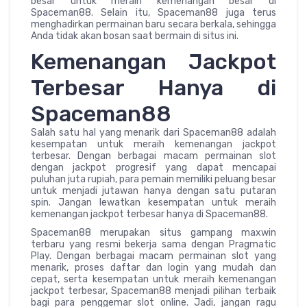
besar untuk meraih kemenangan besar di
Spaceman88. Selain itu, Spaceman88 juga terus
menghadirkan permainan baru secara berkala, sehingga
Anda tidak akan bosan saat bermain di situs ini.
Kemenangan Jackpot
Terbesar Hanya di
Spaceman88
Salah satu hal yang menarik dari Spaceman88 adalah
kesempatan untuk meraih kemenangan jackpot
terbesar. Dengan berbagai macam permainan slot
dengan jackpot progresif yang dapat mencapai
puluhan juta rupiah, para pemain memiliki peluang besar
untuk menjadi jutawan hanya dengan satu putaran
spin. Jangan lewatkan kesempatan untuk meraih
kemenangan jackpot terbesar hanya di Spaceman88.
Spaceman88 merupakan situs gampang maxwin
terbaru yang resmi bekerja sama dengan Pragmatic
Play. Dengan berbagai macam permainan slot yang
menarik, proses daftar dan login yang mudah dan
cepat, serta kesempatan untuk meraih kemenangan
jackpot terbesar, Spaceman88 menjadi pilihan terbaik
bagi para penggemar slot online. Jadi, jangan ragu