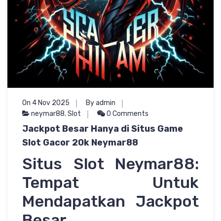
On 4 Nov 2025
By admin
neymar88
,
Slot
0 Comments
Jackpot Besar Hanya di Situs Game
Slot Gacor 20k Neymar88
Situs Slot Neymar88:
Tempat Untuk
Mendapatkan Jackpot
Besar