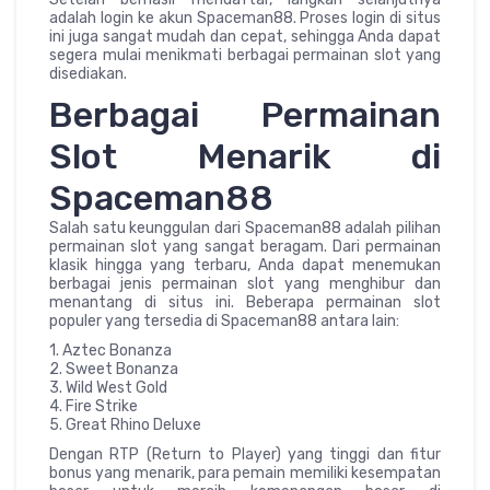
adalah login ke akun Spaceman88. Proses login di situs
ini juga sangat mudah dan cepat, sehingga Anda dapat
segera mulai menikmati berbagai permainan slot yang
disediakan.
Berbagai Permainan
Slot Menarik di
Spaceman88
Salah satu keunggulan dari Spaceman88 adalah pilihan
permainan slot yang sangat beragam. Dari permainan
klasik hingga yang terbaru, Anda dapat menemukan
berbagai jenis permainan slot yang menghibur dan
menantang di situs ini. Beberapa permainan slot
populer yang tersedia di Spaceman88 antara lain:
1. Aztec Bonanza
2. Sweet Bonanza
3. Wild West Gold
4. Fire Strike
5. Great Rhino Deluxe
Dengan RTP (Return to Player) yang tinggi dan fitur
bonus yang menarik, para pemain memiliki kesempatan