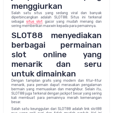
menggiurkan
Salah satu situs yang sedang viral dan banyak
diperbincangkan adalah SLOT88. Situs ini terkenal
sebagai
situs slot
gacor yang mudah menang dan
sering memberikan maxwin kepada para pemainnya.
SLOT88 menyediakan
berbagai permainan
slot online yang
menarik dan seru
untuk dimainkan
Dengan tampilan grafis yang modern dan fitur-fitur
menarik, para pemain dapat merasakan pengalaman
bermain yang memuaskan dan menghibur. Selain itu,
SLOT88 juga terkenal dengan jackpot besar yang sering
kali membuat para pemainnya meraih kemenangan
besar.
Salah satu keunggulan dari SLOT88 adalah link slot88