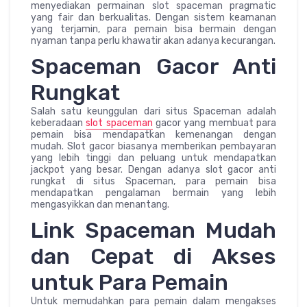
menyediakan permainan slot spaceman pragmatic
yang fair dan berkualitas. Dengan sistem keamanan
yang terjamin, para pemain bisa bermain dengan
nyaman tanpa perlu khawatir akan adanya kecurangan.
Spaceman Gacor Anti
Rungkat
Salah satu keunggulan dari situs Spaceman adalah
keberadaan
slot spaceman
gacor yang membuat para
pemain bisa mendapatkan kemenangan dengan
mudah. Slot gacor biasanya memberikan pembayaran
yang lebih tinggi dan peluang untuk mendapatkan
jackpot yang besar. Dengan adanya slot gacor anti
rungkat di situs Spaceman, para pemain bisa
mendapatkan pengalaman bermain yang lebih
mengasyikkan dan menantang.
Link Spaceman Mudah
dan Cepat di Akses
untuk Para Pemain
Untuk memudahkan para pemain dalam mengakses