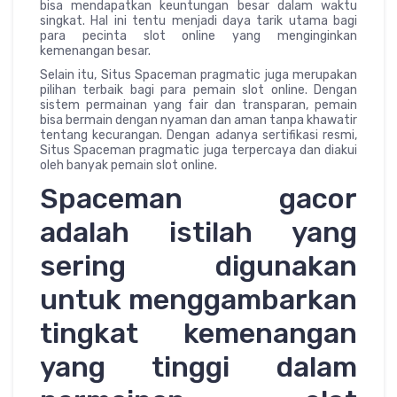
bisa mendapatkan keuntungan besar dalam waktu
singkat. Hal ini tentu menjadi daya tarik utama bagi
para pecinta slot online yang menginginkan
kemenangan besar.
Selain itu, Situs Spaceman pragmatic juga merupakan
pilihan terbaik bagi para pemain slot online. Dengan
sistem permainan yang fair dan transparan, pemain
bisa bermain dengan nyaman dan aman tanpa khawatir
tentang kecurangan. Dengan adanya sertifikasi resmi,
Situs Spaceman pragmatic juga terpercaya dan diakui
oleh banyak pemain slot online.
Spaceman gacor
adalah istilah yang
sering digunakan
untuk menggambarkan
tingkat kemenangan
yang tinggi dalam