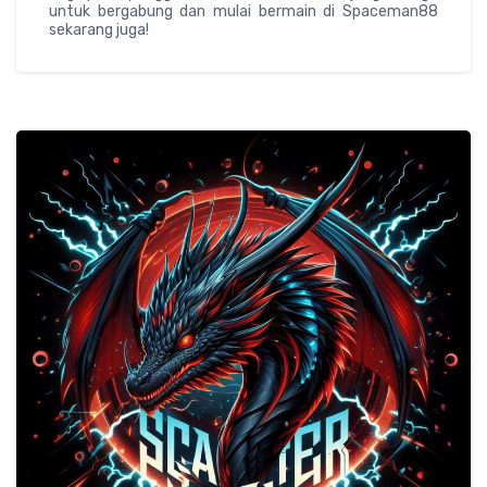
untuk bergabung dan mulai bermain di Spaceman88
sekarang juga!