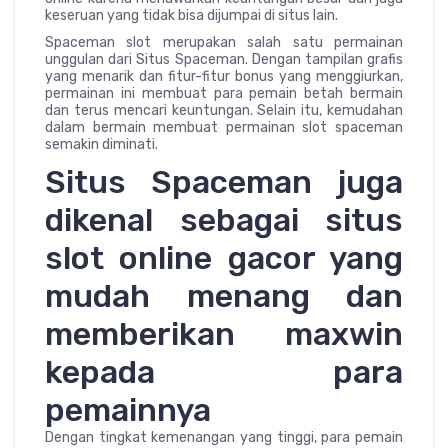
keseruan yang tidak bisa dijumpai di situs lain.
Spaceman slot merupakan salah satu permainan
unggulan dari Situs Spaceman. Dengan tampilan grafis
yang menarik dan fitur-fitur bonus yang menggiurkan,
permainan ini membuat para pemain betah bermain
dan terus mencari keuntungan. Selain itu, kemudahan
dalam bermain membuat permainan slot spaceman
semakin diminati.
Situs Spaceman juga
dikenal sebagai situs
slot online gacor yang
mudah menang dan
memberikan maxwin
kepada para
pemainnya
Dengan tingkat kemenangan yang tinggi, para pemain