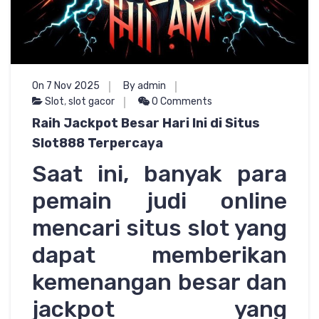
On 7 Nov 2025
By admin
Slot
,
slot gacor
0 Comments
Raih Jackpot Besar Hari Ini di Situs
Slot888 Terpercaya
Saat ini, banyak para
pemain judi online
mencari situs slot yang
dapat memberikan
kemenangan besar dan
jackpot yang