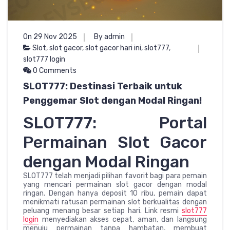
On 29 Nov 2025
By admin
Slot
,
slot gacor
,
slot gacor hari ini
,
slot777
,
slot777 login
0 Comments
SLOT777: Destinasi Terbaik untuk
Penggemar Slot dengan Modal Ringan!
SLOT777: Portal
Permainan Slot Gacor
dengan Modal Ringan
SLOT777 telah menjadi pilihan favorit bagi para pemain
yang mencari permainan slot gacor dengan modal
ringan. Dengan hanya deposit 10 ribu, pemain dapat
menikmati ratusan permainan slot berkualitas dengan
peluang menang besar setiap hari. Link resmi
slot777
login
menyediakan akses cepat, aman, dan langsung
menuju permainan tanpa hambatan, membuat