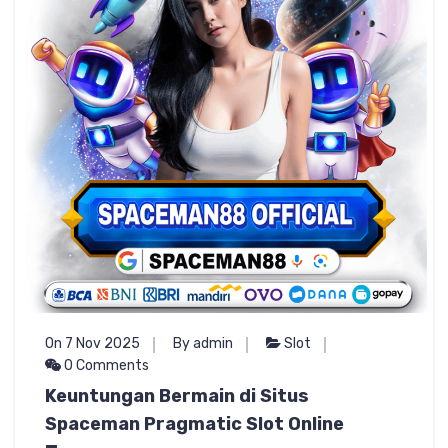
On 7 Nov 2025
By admin
Slot
0 Comments
Keuntungan Bermain di Situs
Spaceman Pragmatic Slot Online