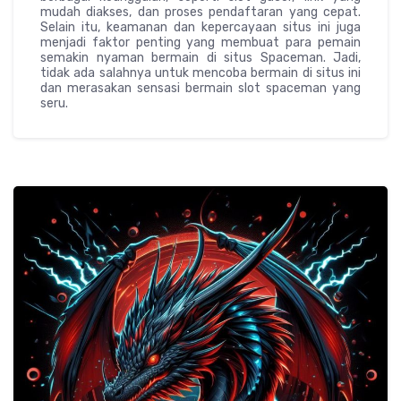
mudah diakses, dan proses pendaftaran yang cepat.
Selain itu, keamanan dan kepercayaan situs ini juga
menjadi faktor penting yang membuat para pemain
semakin nyaman bermain di situs Spaceman. Jadi,
tidak ada salahnya untuk mencoba bermain di situs ini
dan merasakan sensasi bermain slot spaceman yang
seru.