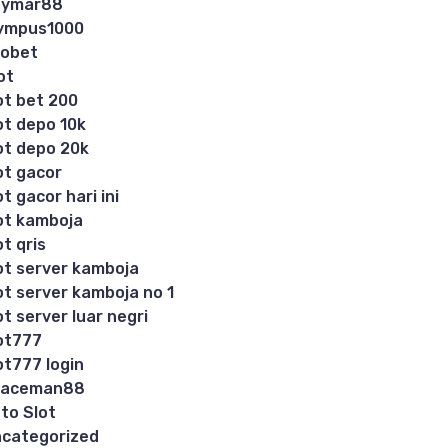
eymar88
ympus1000
obet
ot
ot bet 200
ot depo 10k
ot depo 20k
ot gacor
ot gacor hari ini
ot kamboja
ot qris
ot server kamboja
ot server kamboja no 1
ot server luar negri
ot777
ot777 login
paceman88
to Slot
categorized