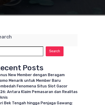
earch
Search
ecent Posts
onus New Member dengan Beragam
omo Menarik untuk Member Baru
mbedah Fenomena Situs Slot Gacor
26: Antara Klaim Pemasaran dan Realitas
knis
ri Bek Tengah hingga Penjaga Gawang: