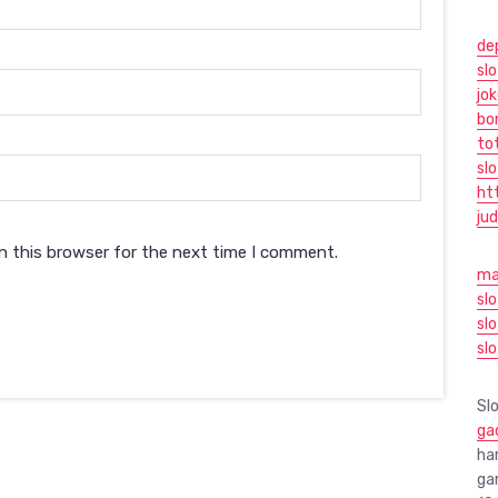
de
slo
jo
bo
to
slo
ht
jud
n this browser for the next time I comment.
ma
sl
sl
sl
Sl
ga
har
ga