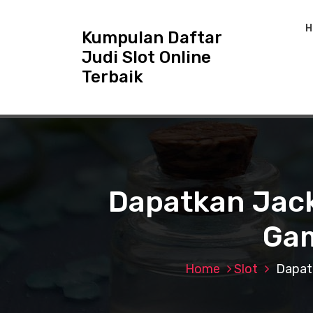
S
k
H
Kumpulan Daftar
i
p
Judi Slot Online
t
Terbaik
o
c
o
n
t
e
n
Dapatkan Jack
t
Gam
Home
Slot
Dapat