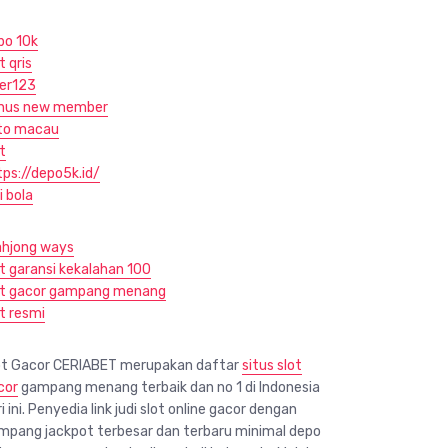
po 10k
t qris
ker123
nus new member
to macau
t
tps://depo5k.id/
i bola
hjong ways
ot garansi kekalahan 100
ot gacor gampang menang
ot resmi
ot Gacor CERIABET merupakan daftar
situs slot
cor
gampang menang terbaik dan no 1 di Indonesia
i ini. Penyedia link judi slot online gacor dengan
mpang jackpot terbesar dan terbaru minimal depo