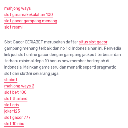
mahjong ways
slot garansi kekalahan 100
slot gacor gampang menang
slot resmi
Slot Gacor CERIABET merupakan daftar
situs slot gacor
gampang menang terbaik dan no 1 di Indonesia hari ini. Penyedia
link judi slot online gacor dengan gampang jackpot terbesar dan
terbaru minimal depo 10 bonus new member berlimpah di
Indonesia. Mainkan game seru dan menarik seperti pragmatic
slot dan slot88 sekarang juga.
sbobet
mahjong ways 2
slot bet 100
slot thailand
slot qris
joker123
slot gacor 777
slot 10 ribu