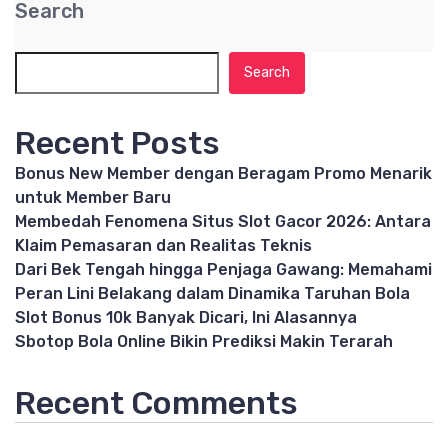
Search
Search
Recent Posts
Bonus New Member dengan Beragam Promo Menarik
untuk Member Baru
Membedah Fenomena Situs Slot Gacor 2026: Antara
Klaim Pemasaran dan Realitas Teknis
Dari Bek Tengah hingga Penjaga Gawang: Memahami
Peran Lini Belakang dalam Dinamika Taruhan Bola
Slot Bonus 10k Banyak Dicari, Ini Alasannya
Sbotop Bola Online Bikin Prediksi Makin Terarah
Recent Comments