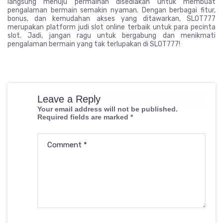
langsung menuju permainan disediakan untuk membuat
pengalaman bermain semakin nyaman. Dengan berbagai fitur,
bonus, dan kemudahan akses yang ditawarkan, SLOT777
merupakan platform judi slot online terbaik untuk para pecinta
slot. Jadi, jangan ragu untuk bergabung dan menikmati
pengalaman bermain yang tak terlupakan di SLOT777!
Leave a Reply
Your email address will not be published.
Required fields are marked
*
Comment
*