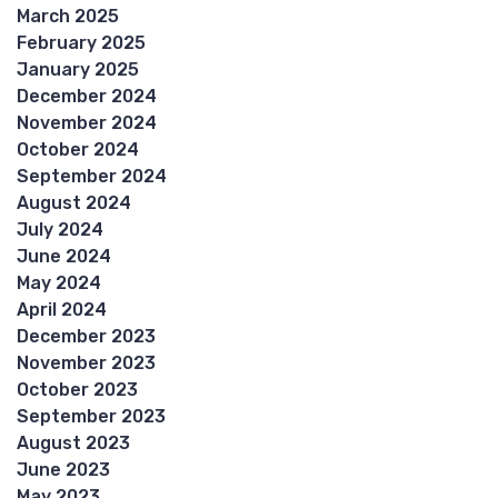
March 2025
February 2025
January 2025
December 2024
November 2024
October 2024
September 2024
August 2024
July 2024
June 2024
May 2024
April 2024
December 2023
November 2023
October 2023
September 2023
August 2023
June 2023
May 2023