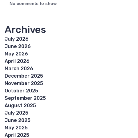
No comments to show.
Archives
July 2026
June 2026
May 2026
April 2026
March 2026
December 2025
November 2025
October 2025
September 2025
August 2025
July 2025
June 2025
May 2025
April 2025