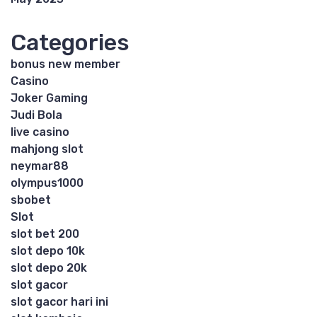
Categories
bonus new member
Casino
Joker Gaming
Judi Bola
live casino
mahjong slot
neymar88
olympus1000
sbobet
Slot
slot bet 200
slot depo 10k
slot depo 20k
slot gacor
slot gacor hari ini