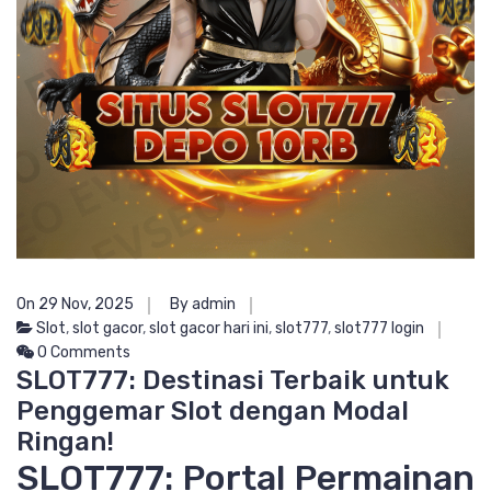
On 29 Nov, 2025
By admin
Slot
,
slot gacor
,
slot gacor hari ini
,
slot777
,
slot777 login
0 Comments
SLOT777: Destinasi Terbaik untuk
Penggemar Slot dengan Modal
Ringan!
SLOT777: Portal Permainan