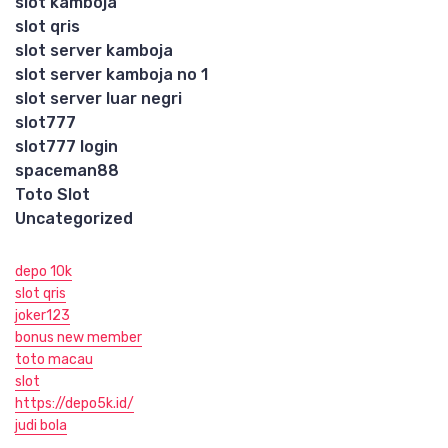
slot kamboja
slot qris
slot server kamboja
slot server kamboja no 1
slot server luar negri
slot777
slot777 login
spaceman88
Toto Slot
Uncategorized
depo 10k
slot qris
joker123
bonus new member
toto macau
slot
https://depo5k.id/
judi bola