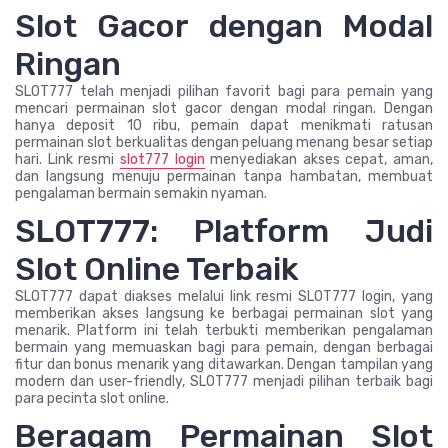
Slot Gacor dengan Modal
Ringan
SLOT777 telah menjadi pilihan favorit bagi para pemain yang
mencari permainan slot gacor dengan modal ringan. Dengan
hanya deposit 10 ribu, pemain dapat menikmati ratusan
permainan slot berkualitas dengan peluang menang besar setiap
hari. Link resmi
slot777 login
menyediakan akses cepat, aman,
dan langsung menuju permainan tanpa hambatan, membuat
pengalaman bermain semakin nyaman.
SLOT777: Platform Judi
Slot Online Terbaik
SLOT777 dapat diakses melalui link resmi SLOT777 login, yang
memberikan akses langsung ke berbagai permainan slot yang
menarik. Platform ini telah terbukti memberikan pengalaman
bermain yang memuaskan bagi para pemain, dengan berbagai
fitur dan bonus menarik yang ditawarkan. Dengan tampilan yang
modern dan user-friendly, SLOT777 menjadi pilihan terbaik bagi
para pecinta slot online.
Beragam Permainan Slot