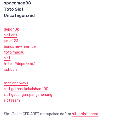
spaceman88
Toto Slot
Uncategorized
depo 10k
slot qris
joker123
bonus new member
toto macau
slot
https://depo5k.id/
judi bola
mahjong ways
slot garansi kekalahan 100
slot gacor gampang menang
slot resmi
Slot Gacor CERIABET merupakan daftar
situs slot gacor