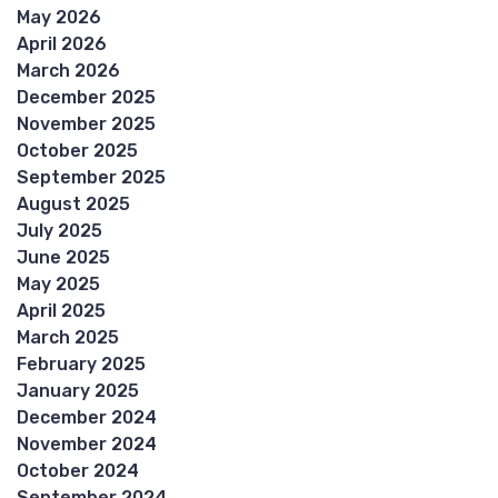
May 2026
April 2026
March 2026
December 2025
November 2025
October 2025
September 2025
August 2025
July 2025
June 2025
May 2025
April 2025
March 2025
February 2025
January 2025
December 2024
November 2024
October 2024
September 2024