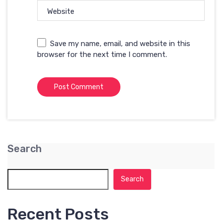
Website
Save my name, email, and website in this
browser for the next time I comment.
Search
Search
Recent Posts