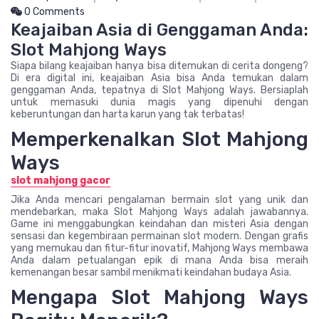
0 Comments
Keajaiban Asia di Genggaman Anda:
Slot Mahjong Ways
Siapa bilang keajaiban hanya bisa ditemukan di cerita dongeng?
Di era digital ini, keajaiban Asia bisa Anda temukan dalam
genggaman Anda, tepatnya di Slot Mahjong Ways. Bersiaplah
untuk memasuki dunia magis yang dipenuhi dengan
keberuntungan dan harta karun yang tak terbatas!
Memperkenalkan Slot Mahjong
Ways
slot mahjong gacor
Jika Anda mencari pengalaman bermain slot yang unik dan
mendebarkan, maka Slot Mahjong Ways adalah jawabannya.
Game ini menggabungkan keindahan dan misteri Asia dengan
sensasi dan kegembiraan permainan slot modern. Dengan grafis
yang memukau dan fitur-fitur inovatif, Mahjong Ways membawa
Anda dalam petualangan epik di mana Anda bisa meraih
kemenangan besar sambil menikmati keindahan budaya Asia.
Mengapa Slot Mahjong Ways