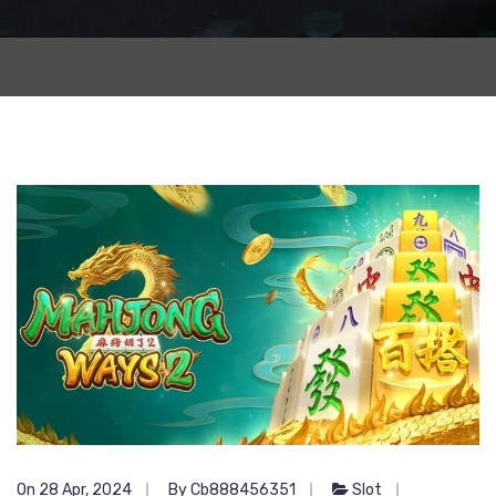
On 28 Apr, 2024
By Cb888456351
Slot