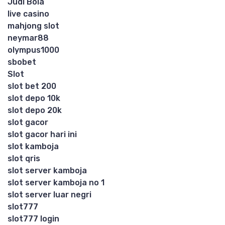
Judi Bola
live casino
mahjong slot
neymar88
olympus1000
sbobet
Slot
slot bet 200
slot depo 10k
slot depo 20k
slot gacor
slot gacor hari ini
slot kamboja
slot qris
slot server kamboja
slot server kamboja no 1
slot server luar negri
slot777
slot777 login