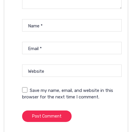
Name
*
Email
*
Website
Save my name, email, and website in this
browser for the next time I comment.