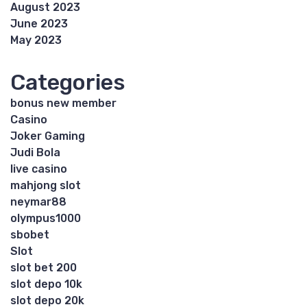
August 2023
June 2023
May 2023
Categories
bonus new member
Casino
Joker Gaming
Judi Bola
live casino
mahjong slot
neymar88
olympus1000
sbobet
Slot
slot bet 200
slot depo 10k
slot depo 20k