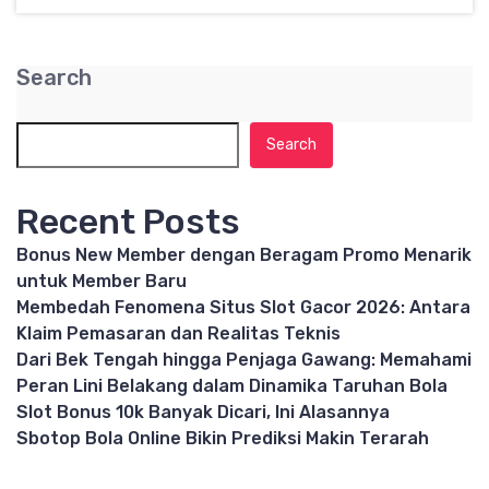
Search
Search
Recent Posts
Bonus New Member dengan Beragam Promo Menarik
untuk Member Baru
Membedah Fenomena Situs Slot Gacor 2026: Antara
Klaim Pemasaran dan Realitas Teknis
Dari Bek Tengah hingga Penjaga Gawang: Memahami
Peran Lini Belakang dalam Dinamika Taruhan Bola
Slot Bonus 10k Banyak Dicari, Ini Alasannya
Sbotop Bola Online Bikin Prediksi Makin Terarah