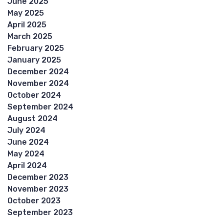
June 2025
May 2025
April 2025
March 2025
February 2025
January 2025
December 2024
November 2024
October 2024
September 2024
August 2024
July 2024
June 2024
May 2024
April 2024
December 2023
November 2023
October 2023
September 2023