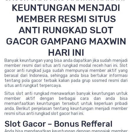
KEUNTUNGAN MENJADI
MEMBER RESMI SITUS
ANTI RUNGKAD SLOT
GACOR GAMPANG MAXWIN
HARI INI
Banyak keuntungan yang bisa anda dapatkan jika sudah menjadi
member resmi dari situs anti rungkad modal receh hari ini. Slot
gacor anti rungkad juga sudah mempunyai member aktif yang
berasal dari Indonesia, sehingga anda bisa bertukar informasi
tentang pola gacor terbaik kalian pada grup sosmed resmi dari
situs anti rungkat terpercaya.
Situs slot anti rungkad menawarkan banyak keuntungan untuk
member aktif dengan berbagai cara dan anda bisa
memanfaatkan keuntungan tersebut untuk keperluan pribadi
anda. Berikut penjelasan tentang keuntungan menjadi member
resmi situs anti rungkad slot gacor hari ini.
Slot Gacor – Bonus Refferal
Anda bisa mendapatkan keuntungan dengan mengajak member