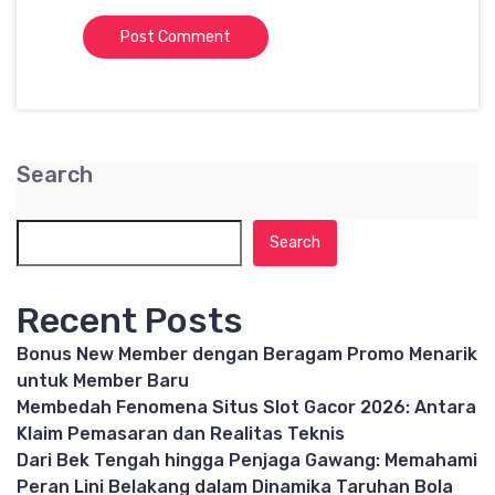
Search
Search
Recent Posts
Bonus New Member dengan Beragam Promo Menarik
untuk Member Baru
Membedah Fenomena Situs Slot Gacor 2026: Antara
Klaim Pemasaran dan Realitas Teknis
Dari Bek Tengah hingga Penjaga Gawang: Memahami
Peran Lini Belakang dalam Dinamika Taruhan Bola