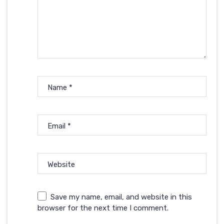
Name
*
Email
*
Website
Save my name, email, and website in this
browser for the next time I comment.