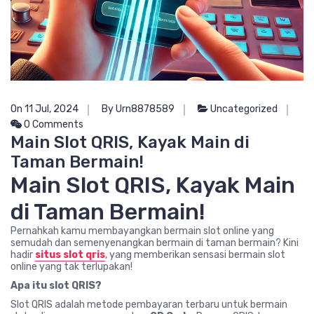
On 11 Jul, 2024
By Urn8878589
Uncategorized
0 Comments
Main Slot QRIS, Kayak Main di
Taman Bermain!
Main Slot QRIS, Kayak Main
di Taman Bermain!
Pernahkah kamu membayangkan bermain slot online yang
semudah dan semenyenangkan bermain di taman bermain? Kini
hadir
situs slot qris
, yang memberikan sensasi bermain slot
online yang tak terlupakan!
Apa itu slot QRIS?
Slot QRIS adalah metode pembayaran terbaru untuk bermain