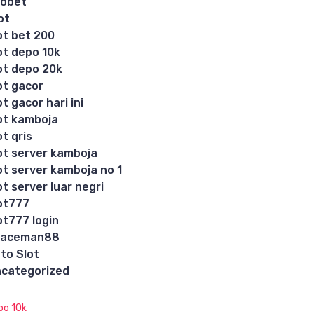
obet
ot
ot bet 200
ot depo 10k
ot depo 20k
ot gacor
ot gacor hari ini
ot kamboja
ot qris
ot server kamboja
ot server kamboja no 1
ot server luar negri
ot777
ot777 login
paceman88
to Slot
categorized
po 10k