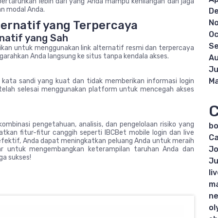
empertaruhkan lebih dari yang Anda mampu kehilangan dan jaga
an modal Anda.
D
N
ternatif yang Terpercaya
Oc
natif yang Sah
S
kan untuk menggunakan link alternatif resmi dan terpercaya
ngarahkan Anda langsung ke situs tanpa kendala akses.
Au
Ju
Ma
ta sandi yang kuat dan tidak memberikan informasi login
 setelah selesai menggunakan platform untuk mencegah akses
C
ombinasi pengetahuan, analisis, dan pengelolaan risiko yang
b
an fitur-fitur canggih seperti IBCBet mobile login dan live
Ca
efektif, Anda dapat meningkatkan peluang Anda untuk meraih
Jo
ar untuk mengembangkan keterampilan taruhan Anda dan
ga sukses!
Ju
li
ma
n
ol