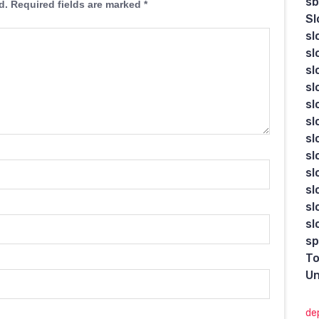
sb
d.
Required fields are marked
*
Sl
sl
sl
sl
sl
sl
sl
sl
sl
sl
sl
sl
sl
s
To
Un
de