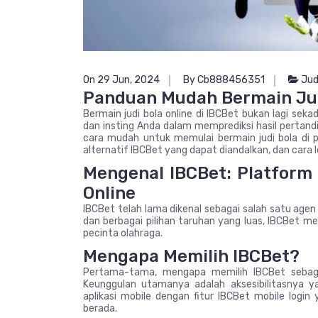
On 29 Jun, 2024
By Cb888456351
Jud
Panduan Mudah Bermain Judi
Bermain judi bola online di IBCBet bukan lagi sek
dan insting Anda dalam memprediksi hasil pertandi
cara mudah untuk memulai bermain judi bola di p
alternatif IBCBet yang dapat diandalkan, dan cara l
Mengenal IBCBet: Platform
Online
IBCBet telah lama dikenal sebagai salah satu agen 
dan berbagai pilihan taruhan yang luas, IBCBet m
pecinta olahraga.
Mengapa Memilih IBCBet?
Pertama-tama, mengapa memilih IBCBet sebaga
Keunggulan utamanya adalah aksesibilitasnya y
aplikasi mobile dengan fitur IBCBet mobile lo
berada.