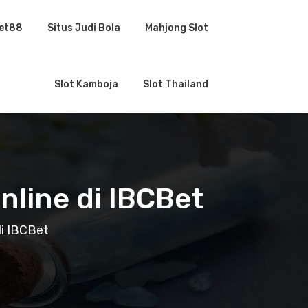
et88
Situs Judi Bola
Mahjong Slot
Slot Kamboja
Slot Thailand
line di IBCBet
i IBCBet