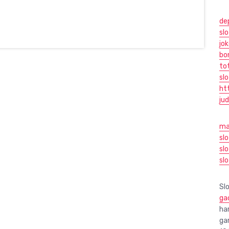
de
slo
jo
bo
to
slo
ht
jud
ma
sl
sl
sl
Sl
ga
har
ga