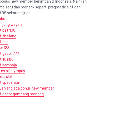
 bonus new member berlimpah di Indonesia. Mainkan
me seru dan menarik seperti pragmatic slot dan
ot88 sekarang juga.
obet
hjong ways 2
ot bet 100
t thailand
t qris
ker123
ot gacor 777
t 10 ribu
ot kamboja
tes of olympus
xus slot
ot spaceman
tus yang ada bonus new member
ot gacor gampang menang