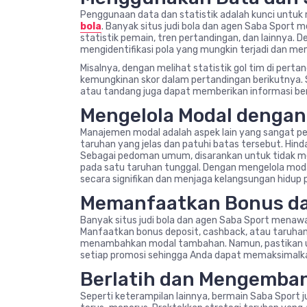
Penggunaan data dan statistik adalah kunci untu
bola
. Banyak situs judi bola dan agen Saba Sport
statistik pemain, tren pertandingan, dan lainnya. 
mengidentifikasi pola yang mungkin terjadi dan mem
Misalnya, dengan melihat statistik gol tim di per
kemungkinan skor dalam pertandingan berikutnya. S
atau tandang juga dapat memberikan informasi be
Mengelola Modal dengan
Manajemen modal adalah aspek lain yang sangat p
taruhan yang jelas dan patuhi batas tersebut. Hind
Sebagai pedoman umum, disarankan untuk tidak mem
pada satu taruhan tunggal. Dengan mengelola modal
secara signifikan dan menjaga kelangsungan hidup
Memanfaatkan Bonus da
Banyak situs judi bola dan agen Saba Sport menaw
Manfaatkan bonus deposit, cashback, atau taruhan
menambahkan modal tambahan. Namun, pastikan u
setiap promosi sehingga Anda dapat memaksimal
Berlatih dan Mengemban
Seperti keterampilan lainnya, bermain Saba Spor