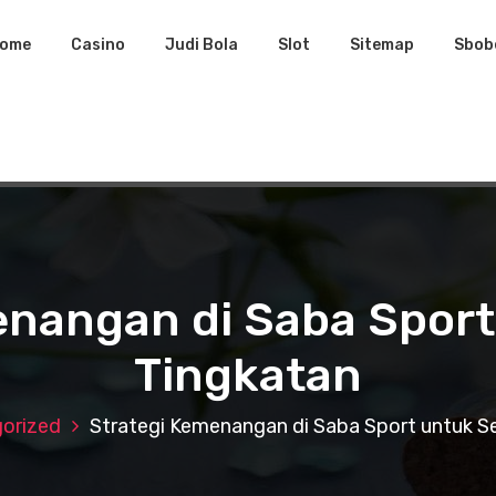
ome
Casino
Judi Bola
Slot
Sitemap
Sbob
enangan di Saba Spor
Tingkatan
orized
Strategi Kemenangan di Saba Sport untuk 