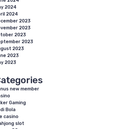
ne 2024
y 2024
ril 2024
ecember 2023
ovember 2023
tober 2023
eptember 2023
gust 2023
ne 2023
y 2023
ategories
onus new member
sino
ker Gaming
di Bola
ve casino
hjong slot