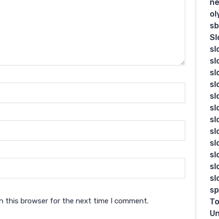
n
ol
sb
Sl
sl
sl
sl
sl
sl
sl
sl
sl
sl
sl
sl
sl
s
n this browser for the next time I comment.
To
Un