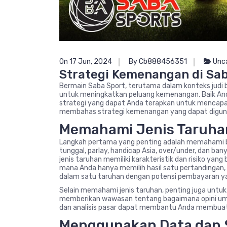
On 17 Jun, 2024
By Cb888456351
Unc
Strategi Kemenangan di Sa
Bermain Saba Sport, terutama dalam konteks judi 
untuk meningkatkan peluang kemenangan. Baik An
strategi yang dapat Anda terapkan untuk mencapai h
membahas strategi kemenangan yang dapat diguna
Memahami Jenis Taruha
Langkah pertama yang penting adalah memahami ber
tunggal, parlay, handicap Asia, over/under, dan ban
jenis taruhan memiliki karakteristik dan risiko yan
mana Anda hanya memilih hasil satu pertandingan
dalam satu taruhan dengan potensi pembayaran yan
Selain memahami jenis taruhan, penting juga unt
memberikan wawasan tentang bagaimana opini umu
dan analisis pasar dapat membantu Anda membuat k
Menggunakan Data dan S