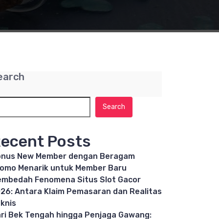
earch
Search
ecent Posts
onus New Member dengan Beragam
omo Menarik untuk Member Baru
mbedah Fenomena Situs Slot Gacor
26: Antara Klaim Pemasaran dan Realitas
knis
ri Bek Tengah hingga Penjaga Gawang: