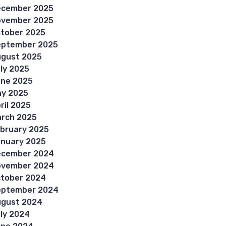
ecember 2025
ovember 2025
tober 2025
eptember 2025
gust 2025
ly 2025
ne 2025
y 2025
ril 2025
rch 2025
bruary 2025
nuary 2025
ecember 2024
ovember 2024
tober 2024
eptember 2024
gust 2024
ly 2024