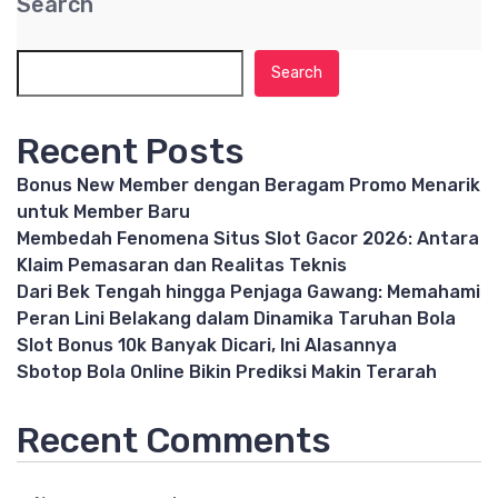
Search
Search
Recent Posts
Bonus New Member dengan Beragam Promo Menarik
untuk Member Baru
Membedah Fenomena Situs Slot Gacor 2026: Antara
Klaim Pemasaran dan Realitas Teknis
Dari Bek Tengah hingga Penjaga Gawang: Memahami
Peran Lini Belakang dalam Dinamika Taruhan Bola
Slot Bonus 10k Banyak Dicari, Ini Alasannya
Sbotop Bola Online Bikin Prediksi Makin Terarah
Recent Comments