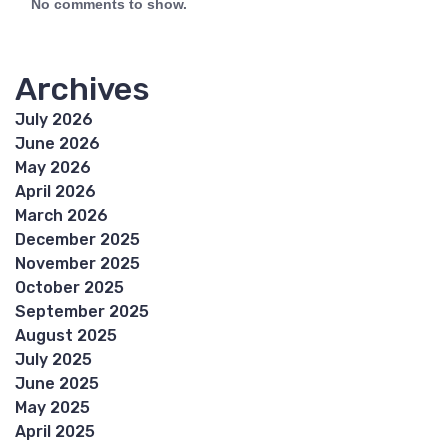
No comments to show.
Archives
July 2026
June 2026
May 2026
April 2026
March 2026
December 2025
November 2025
October 2025
September 2025
August 2025
July 2025
June 2025
May 2025
April 2025