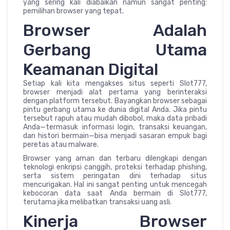
yang sering kali diabaikan namun sangat penting:
pemilihan browser yang tepat.
Browser Adalah
Gerbang Utama
Keamanan Digital
Setiap kali kita mengakses situs seperti Slot777,
browser menjadi alat pertama yang berinteraksi
dengan platform tersebut. Bayangkan browser sebagai
pintu gerbang utama ke dunia digital Anda. Jika pintu
tersebut rapuh atau mudah dibobol, maka data pribadi
Anda—termasuk informasi login, transaksi keuangan,
dan histori bermain—bisa menjadi sasaran empuk bagi
peretas atau malware.
Browser yang aman dan terbaru dilengkapi dengan
teknologi enkripsi canggih, proteksi terhadap phishing,
serta sistem peringatan dini terhadap situs
mencurigakan. Hal ini sangat penting untuk mencegah
kebocoran data saat Anda bermain di Slot777,
terutama jika melibatkan transaksi uang asli.
Kinerja Browser