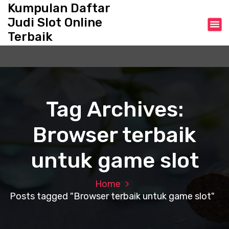
S
Kumpulan Daftar
k
Judi Slot Online
i
Terbaik
p
t
o
c
o
n
Tag Archives:
t
e
Browser terbaik
n
t
untuk game slot
Home
Posts tagged "Browser terbaik untuk game slot"