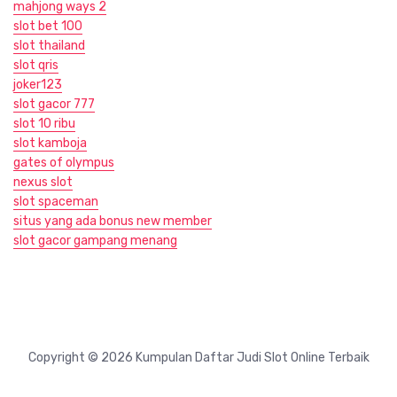
mahjong ways 2
slot bet 100
slot thailand
slot qris
joker123
slot gacor 777
slot 10 ribu
slot kamboja
gates of olympus
nexus slot
slot spaceman
situs yang ada bonus new member
slot gacor gampang menang
Copyright © 2026 Kumpulan Daftar Judi Slot Online Terbaik