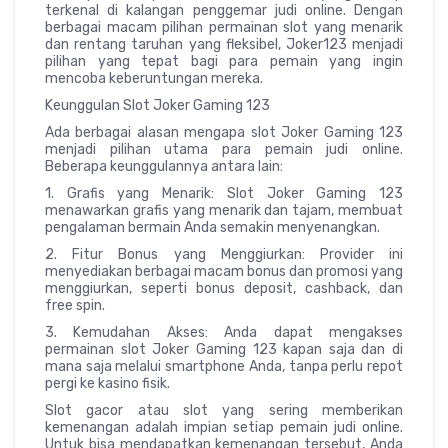
terkenal di kalangan penggemar judi online. Dengan
berbagai macam pilihan permainan slot yang menarik
dan rentang taruhan yang fleksibel, Joker123 menjadi
pilihan yang tepat bagi para pemain yang ingin
mencoba keberuntungan mereka.
Keunggulan Slot Joker Gaming 123
Ada berbagai alasan mengapa slot Joker Gaming 123
menjadi pilihan utama para pemain judi online.
Beberapa keunggulannya antara lain:
1. Grafis yang Menarik: Slot Joker Gaming 123
menawarkan grafis yang menarik dan tajam, membuat
pengalaman bermain Anda semakin menyenangkan.
2. Fitur Bonus yang Menggiurkan: Provider ini
menyediakan berbagai macam bonus dan promosi yang
menggiurkan, seperti bonus deposit, cashback, dan
free spin.
3. Kemudahan Akses: Anda dapat mengakses
permainan slot Joker Gaming 123 kapan saja dan di
mana saja melalui smartphone Anda, tanpa perlu repot
pergi ke kasino fisik.
Slot gacor atau slot yang sering memberikan
kemenangan adalah impian setiap pemain judi online.
Untuk bisa mendapatkan kemenangan tersebut, Anda