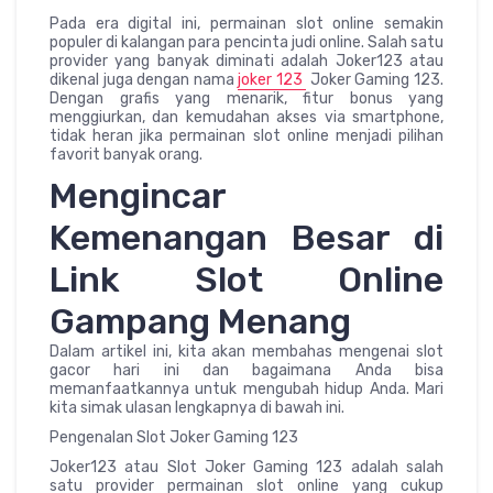
Pada era digital ini, permainan slot online semakin
populer di kalangan para pencinta judi online. Salah satu
provider yang banyak diminati adalah Joker123 atau
dikenal juga dengan nama
joker 123
Joker Gaming 123.
Dengan grafis yang menarik, fitur bonus yang
menggiurkan, dan kemudahan akses via smartphone,
tidak heran jika permainan slot online menjadi pilihan
favorit banyak orang.
Mengincar
Kemenangan Besar di
Link Slot Online
Gampang Menang
Dalam artikel ini, kita akan membahas mengenai slot
gacor hari ini dan bagaimana Anda bisa
memanfaatkannya untuk mengubah hidup Anda. Mari
kita simak ulasan lengkapnya di bawah ini.
Pengenalan Slot Joker Gaming 123
Joker123 atau Slot Joker Gaming 123 adalah salah
satu provider permainan slot online yang cukup