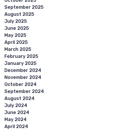
October 2025
September 2025
August 2025
July 2025
June 2025
May 2025
April 2025
March 2025
February 2025
January 2025
December 2024
November 2024
October 2024
September 2024
August 2024
July 2024
June 2024
May 2024
April 2024