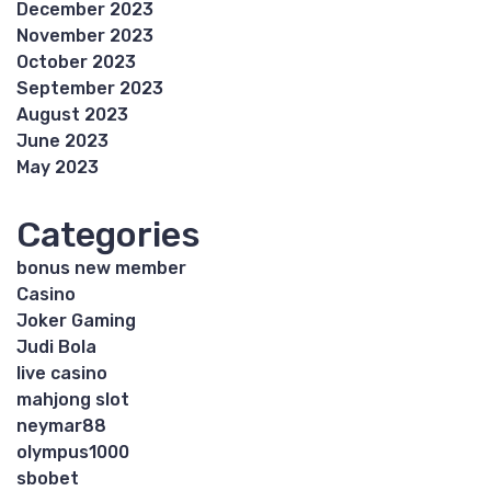
December 2023
November 2023
October 2023
September 2023
August 2023
June 2023
May 2023
Categories
bonus new member
Casino
Joker Gaming
Judi Bola
live casino
mahjong slot
neymar88
olympus1000
sbobet