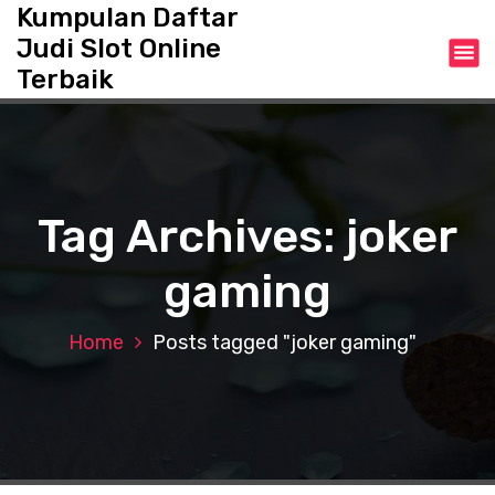
S
Kumpulan Daftar
k
Judi Slot Online
i
Terbaik
p
t
o
c
o
n
Tag Archives: joker
t
e
gaming
n
t
Home
Posts tagged "joker gaming"