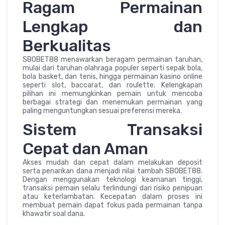
Ragam Permainan
Lengkap dan
Berkualitas
SBOBET88 menawarkan beragam permainan taruhan,
mulai dari taruhan olahraga populer seperti sepak bola,
bola basket, dan tenis, hingga permainan kasino online
seperti slot, baccarat, dan roulette. Kelengkapan
pilihan ini memungkinkan pemain untuk mencoba
berbagai strategi dan menemukan permainan yang
paling menguntungkan sesuai preferensi mereka.
Sistem Transaksi
Cepat dan Aman
Akses mudah dan cepat dalam melakukan deposit
serta penarikan dana menjadi nilai tambah SBOBET88.
Dengan menggunakan teknologi keamanan tinggi,
transaksi pemain selalu terlindungi dari risiko penipuan
atau keterlambatan. Kecepatan dalam proses ini
membuat pemain dapat fokus pada permainan tanpa
khawatir soal dana.