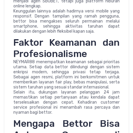
menjadi agen SBOBET, tetapi juga platform hiburan
online lengkap.
Keunggulan lainnya adalah hadirnya versi mobile yang
responsif. Dengan tampilan yang ramah pengguna,
bettor bisa mengakses seluruh permainan melalui
smartphone, sehingga aktivitas taruhan dapat
dilakukan dengan lebih fleksibel kapan saja.
Faktor Keamanan dan
Profesionalisme
NEYMAR88 menempatkan keamanan sebagai prioritas
utama. Setiap data bettor dilindungi dengan sistem
enkripsi modern, sehingga privasi tetap terjaga.
Sebagai agen resmi, platform ini berkomitmen untuk
memberikan layanan fair play, bebas manipulasi, serta
sistem taruhan yang sesuai standar internasional.
Selain itu, dukungan layanan pelanggan 24 jam
memastikan setiap pertanyaan atau kendala dapat
terselesaikan dengan cepat. Kehadiran customer
service profesional ini menambah rasa percaya dan
nyaman bagi bettor.
Mengapa Bettor Bisa