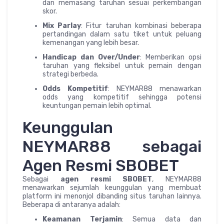
dan memasang taruhan sesuai perkembangan
skor.
Mix Parlay
: Fitur taruhan kombinasi beberapa
pertandingan dalam satu tiket untuk peluang
kemenangan yang lebih besar.
Handicap dan Over/Under
: Memberikan opsi
taruhan yang fleksibel untuk pemain dengan
strategi berbeda.
Odds Kompetitif
: NEYMAR88 menawarkan
odds yang kompetitif sehingga potensi
keuntungan pemain lebih optimal.
Keunggulan
NEYMAR88 sebagai
Agen Resmi SBOBET
Sebagai
agen resmi SBOBET
, NEYMAR88
menawarkan sejumlah keunggulan yang membuat
platform ini menonjol dibanding situs taruhan lainnya.
Beberapa di antaranya adalah:
Keamanan Terjamin
: Semua data dan