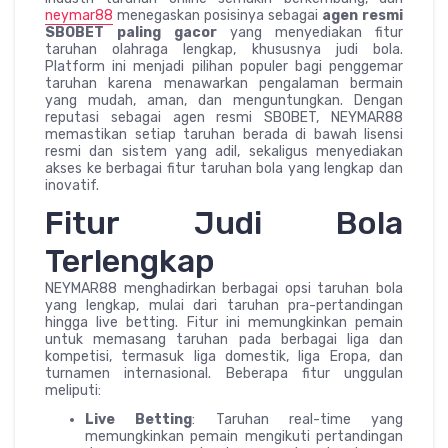
neymar88
menegaskan posisinya sebagai
agen resmi
SBOBET paling gacor
yang menyediakan fitur
taruhan olahraga lengkap, khususnya judi bola.
Platform ini menjadi pilihan populer bagi penggemar
taruhan karena menawarkan pengalaman bermain
yang mudah, aman, dan menguntungkan. Dengan
reputasi sebagai agen resmi SBOBET, NEYMAR88
memastikan setiap taruhan berada di bawah lisensi
resmi dan sistem yang adil, sekaligus menyediakan
akses ke berbagai fitur taruhan bola yang lengkap dan
inovatif.
Fitur Judi Bola
Terlengkap
NEYMAR88 menghadirkan berbagai opsi taruhan bola
yang lengkap, mulai dari taruhan pra-pertandingan
hingga live betting. Fitur ini memungkinkan pemain
untuk memasang taruhan pada berbagai liga dan
kompetisi, termasuk liga domestik, liga Eropa, dan
turnamen internasional. Beberapa fitur unggulan
meliputi:
Live Betting
: Taruhan real-time yang
memungkinkan pemain mengikuti pertandingan