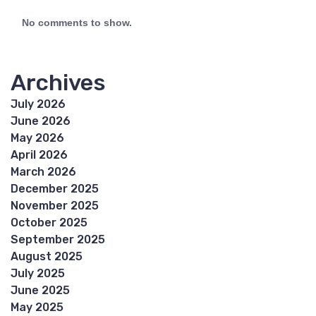
No comments to show.
Archives
July 2026
June 2026
May 2026
April 2026
March 2026
December 2025
November 2025
October 2025
September 2025
August 2025
July 2025
June 2025
May 2025