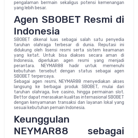
pengalaman bermain sekaligus potensi kemenangan
yang lebih besar.
Agen SBOBET Resmi di
Indonesia
SBOBET dikenal luas sebagai salah satu penyedia
taruhan olahraga terbesar di dunia. Reputasi ini
didukung oleh lisensi resmi serta sistem keamanan
yang ketat. Untuk bisa diakses secara aman di
Indonesia, diperlukan agen resmi yang menjadi
perantara. NEYMAR88 hadir untuk memenuhi
kebutuhan tersebut dengan status sebagai agen
SBOBET terpercaya.
Sebagai agen resmi, NEYMAR88 menyediakan akses
langsung ke berbagai produk SBOBET, mulai dari
taruhan olahraga, live casino, hingga permainan slot.
Bettor dapat merasakan kualitas internasional SBOBET
dengan kenyamanan transaksi dan layanan lokal yang
sesuai kebutuhan pemain Indonesia.
Keunggulan
NEYMAR88 sebagai