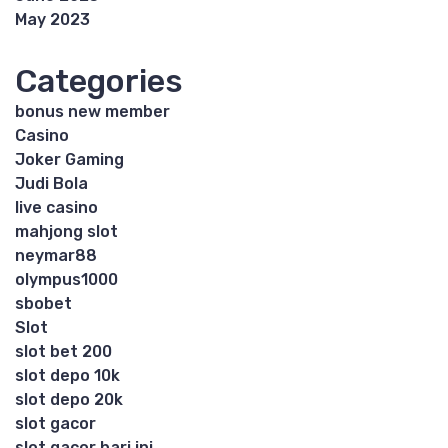
May 2023
Categories
bonus new member
Casino
Joker Gaming
Judi Bola
live casino
mahjong slot
neymar88
olympus1000
sbobet
Slot
slot bet 200
slot depo 10k
slot depo 20k
slot gacor
slot gacor hari ini