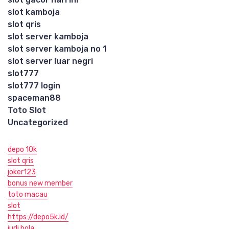
slot kamboja
slot qris
slot server kamboja
slot server kamboja no 1
slot server luar negri
slot777
slot777 login
spaceman88
Toto Slot
Uncategorized
depo 10k
slot qris
joker123
bonus new member
toto macau
slot
https://depo5k.id/
judi bola