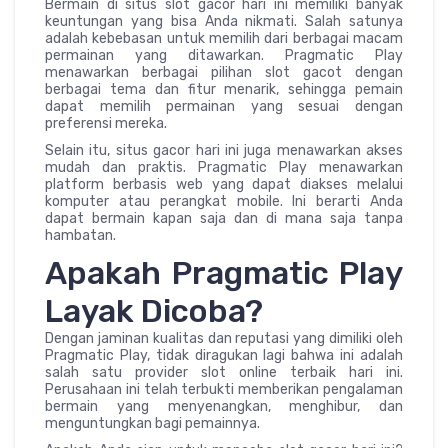
Bermain di situs slot gacor hari ini memiliki banyak
keuntungan yang bisa Anda nikmati. Salah satunya
adalah kebebasan untuk memilih dari berbagai macam
permainan yang ditawarkan. Pragmatic Play
menawarkan berbagai pilihan slot gacot dengan
berbagai tema dan fitur menarik, sehingga pemain
dapat memilih permainan yang sesuai dengan
preferensi mereka.
Selain itu, situs gacor hari ini juga menawarkan akses
mudah dan praktis. Pragmatic Play menawarkan
platform berbasis web yang dapat diakses melalui
komputer atau perangkat mobile. Ini berarti Anda
dapat bermain kapan saja dan di mana saja tanpa
hambatan.
Apakah Pragmatic Play
Layak Dicoba?
Dengan jaminan kualitas dan reputasi yang dimiliki oleh
Pragmatic Play, tidak diragukan lagi bahwa ini adalah
salah satu provider slot online terbaik hari ini.
Perusahaan ini telah terbukti memberikan pengalaman
bermain yang menyenangkan, menghibur, dan
menguntungkan bagi pemainnya.