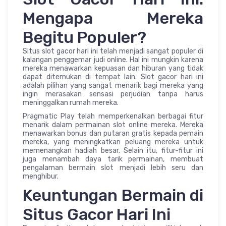
Mengapa Mereka
Begitu Populer?
Situs slot gacor hari ini telah menjadi sangat populer di
kalangan penggemar judi online. Hal ini mungkin karena
mereka menawarkan kepuasan dan hiburan yang tidak
dapat ditemukan di tempat lain. Slot gacor hari ini
adalah pilihan yang sangat menarik bagi mereka yang
ingin merasakan sensasi perjudian tanpa harus
meninggalkan rumah mereka.
Pragmatic Play telah memperkenalkan berbagai fitur
menarik dalam permainan slot online mereka. Mereka
menawarkan bonus dan putaran gratis kepada pemain
mereka, yang meningkatkan peluang mereka untuk
memenangkan hadiah besar. Selain itu, fitur-fitur ini
juga menambah daya tarik permainan, membuat
pengalaman bermain slot menjadi lebih seru dan
menghibur.
Keuntungan Bermain di
Situs Gacor Hari Ini