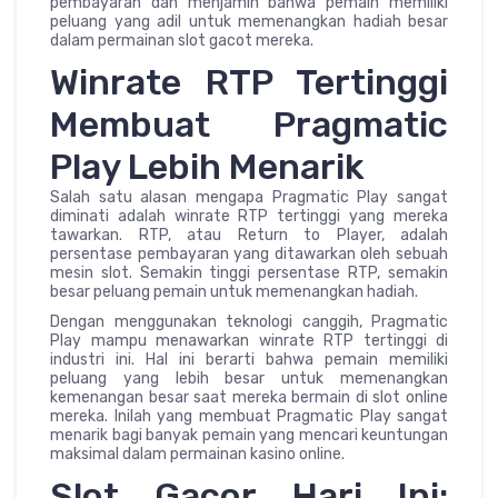
pembayaran dan menjamin bahwa pemain memiliki
peluang yang adil untuk memenangkan hadiah besar
dalam permainan slot gacot mereka.
Winrate RTP Tertinggi
Membuat Pragmatic
Play Lebih Menarik
Salah satu alasan mengapa Pragmatic Play sangat
diminati adalah winrate RTP tertinggi yang mereka
tawarkan. RTP, atau Return to Player, adalah
persentase pembayaran yang ditawarkan oleh sebuah
mesin slot. Semakin tinggi persentase RTP, semakin
besar peluang pemain untuk memenangkan hadiah.
Dengan menggunakan teknologi canggih, Pragmatic
Play mampu menawarkan winrate RTP tertinggi di
industri ini. Hal ini berarti bahwa pemain memiliki
peluang yang lebih besar untuk memenangkan
kemenangan besar saat mereka bermain di slot online
mereka. Inilah yang membuat Pragmatic Play sangat
menarik bagi banyak pemain yang mencari keuntungan
maksimal dalam permainan kasino online.
Slot Gacor Hari Ini: