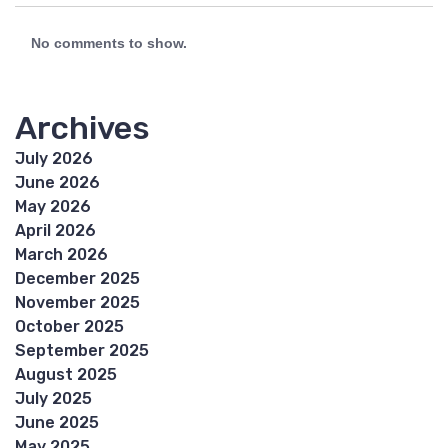
No comments to show.
Archives
July 2026
June 2026
May 2026
April 2026
March 2026
December 2025
November 2025
October 2025
September 2025
August 2025
July 2025
June 2025
May 2025