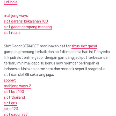
judi bola
mahjong ways
slot garansi kekalahan 100
slot gacor gampang menang
slot resmi
Slot Gacor CERIABET merupakan daftar
situs slot gacor
gampang menang terbaik dan no 1 di Indonesia hari ini. Penyedia
link judi slot online gacor dengan gampang jackpot terbesar dan
terbaru minimal depo 10 bonus new member berlimpah di
Indonesia. Mainkan game seru dan menarik seperti pragmatic
slot dan slot88 sekarang juga.
sbobet
mahjong ways 2
slot bet 100
slot thailand
slot qris
joker123
slot gacor 777