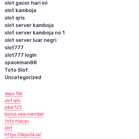
slot gacor hari ini
slot kamboja
slot qris
slot server kamboja
slot server kamboja no 1
slot server luar negri
slot777
slot777 login
spaceman88
Toto Slot
Uncategorized
depo 10k
slot qris
joker123
bonus new member
toto macau
slot
https://depo5k.id/