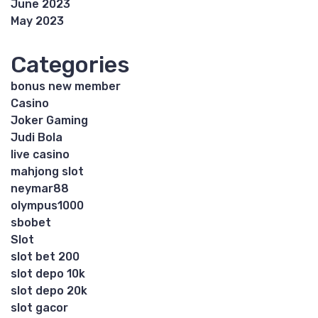
June 2023
May 2023
Categories
bonus new member
Casino
Joker Gaming
Judi Bola
live casino
mahjong slot
neymar88
olympus1000
sbobet
Slot
slot bet 200
slot depo 10k
slot depo 20k
slot gacor