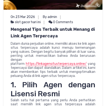
On 23 Mar 2026
By admin
slot gacor hari ini
0 Comments
Mengenal Tips Terbaik untuk Menang di
Link Agen Terpercaya
Dalam dunia perjudian online, memiliki akses ke link agen
situs terpercaya adalah kunci menuju kemenangan
yang sukses. Dengan begitu banyak pilihan di luar sana,
penting untuk memastikan bahwa Anda berurusan
dengan
platform
https://linkagensitusterpercaya.online/
yang
tepercaya dan dapat diandalkan. Dalam artikel ini, kami
akan memberikan tips terbaik untuk mengoptimalkan
peluang Anda di link agen situs terpercaya.
1. Pilih Agen dengan
Lisensi Resmi
Salah satu hal pertama yang perlu Anda perhatikan
saat memilih link agen situs terpercaya adalah