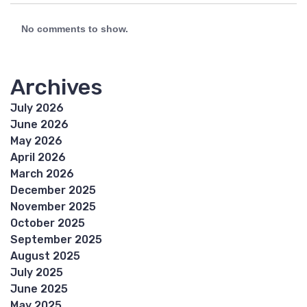
No comments to show.
Archives
July 2026
June 2026
May 2026
April 2026
March 2026
December 2025
November 2025
October 2025
September 2025
August 2025
July 2025
June 2025
May 2025