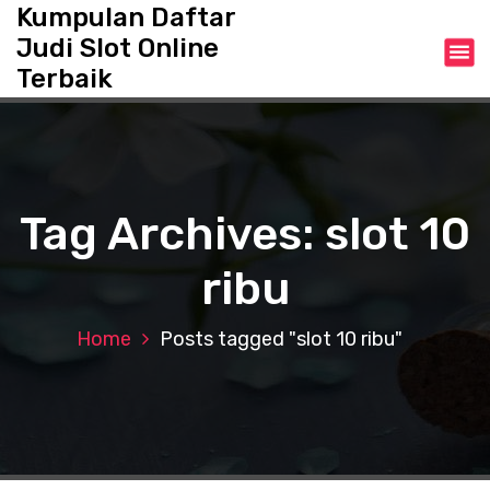
S
Kumpulan Daftar
k
Judi Slot Online
i
Terbaik
p
t
o
c
o
n
Tag Archives: slot 10
t
e
ribu
n
t
Home
Posts tagged "slot 10 ribu"