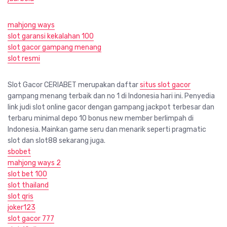
mahjong ways
slot garansi kekalahan 100
slot gacor gampang menang
slot resmi
Slot Gacor CERIABET merupakan daftar
situs slot gacor
gampang menang terbaik dan no 1 di Indonesia hari ini. Penyedia
link judi slot online gacor dengan gampang jackpot terbesar dan
terbaru minimal depo 10 bonus new member berlimpah di
Indonesia. Mainkan game seru dan menarik seperti pragmatic
slot dan slot88 sekarang juga.
sbobet
mahjong ways 2
slot bet 100
slot thailand
slot qris
joker123
slot gacor 777