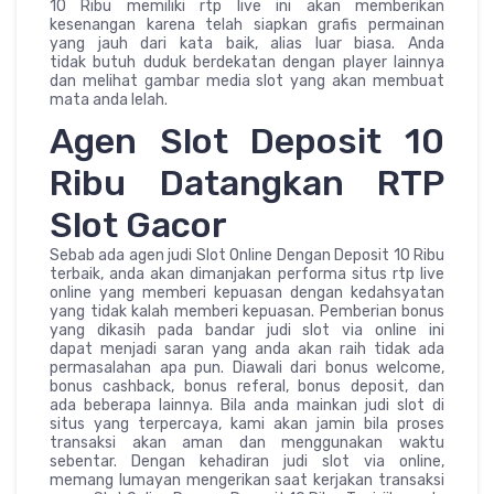
10 Ribu memiliki rtp live ini akan memberikan
kesenangan karena telah siapkan grafis permainan
yang jauh dari kata baik, alias luar biasa. Anda
tidak butuh duduk berdekatan dengan player lainnya
dan melihat gambar media slot yang akan membuat
mata anda lelah.
Agen Slot Deposit 10
Ribu Datangkan RTP
Slot Gacor
Sebab ada agen judi Slot Online Dengan Deposit 10 Ribu
terbaik, anda akan dimanjakan performa situs rtp live
online yang memberi kepuasan dengan kedahsyatan
yang tidak kalah memberi kepuasan. Pemberian bonus
yang dikasih pada bandar judi slot via online ini
dapat menjadi saran yang anda akan raih tidak ada
permasalahan apa pun. Diawali dari bonus welcome,
bonus cashback, bonus referal, bonus deposit, dan
ada beberapa lainnya. Bila anda mainkan judi slot di
situs yang terpercaya, kami akan jamin bila proses
transaksi akan aman dan menggunakan waktu
sebentar. Dengan kehadiran judi slot via online,
memang lumayan mengerikan saat kerjakan transaksi