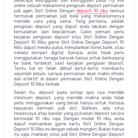
beberapa keunggulan dan keunggulan pada rtp live
online sebuah mekanisme pengisian deposit permainan
judi agen Slot Online Dengan
deposit 10 ribu
lainnya
termasuk permainan judi bola yang mekanismenya
memiliki cara yang sama. Yang pertama, adalah
pengisian deposit yang dapat anda lakukan dengan
kemudahan dan kepraktisan. Calon pemain perlu
kerjakan pengisian deposit situs Slot Online Dengan
Deposit 10 Ribu game Slot Online Dengan Deposit 10
Ribu dapat melalui pulsa, menjalankan bisnis bank, atau
melalui dompet digital. Sampai, anda tidak perlu
menggunakan tenaga banyak hanya untuk berkunjung
ke bank terdekat saat kerjakan pengisian deposit.
Tentu hal ini telah dilihat betul-betul membantu
sejumlah player, sampai permainan akan makin efisien
dan efektif di dalam permainan Slot Online Dengan
Deposit 10 Ribu terbaik.
Selain itu, deposit pada setiap opsi nya memiliki
minimum deposit, yang memiliki makna anda tidak
perlu menggunakan uang besar hanya untuk merasai
kepuasan bermain judi slot. Bahkan, ada situs
terpercaya atau bandar yang putuskan deposit secara
bermodal 10 ribu saja. Dengan modal 10 ribu, anda
dapat memainkan game kartu Slot Online Dengan
Deposit 10 Ribu ini dengan sebaik mungkin. Bukan hanya
itu saja, mainkan situs judi Slot Online Dengan Deposit