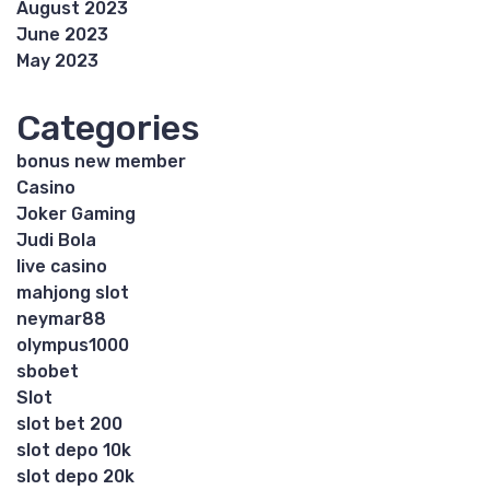
August 2023
June 2023
May 2023
Categories
bonus new member
Casino
Joker Gaming
Judi Bola
live casino
mahjong slot
neymar88
olympus1000
sbobet
Slot
slot bet 200
slot depo 10k
slot depo 20k