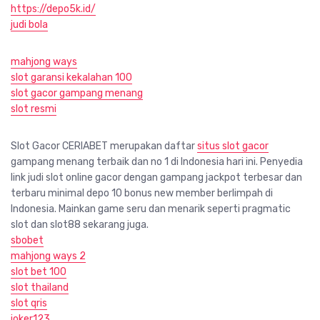
https://depo5k.id/
judi bola
mahjong ways
slot garansi kekalahan 100
slot gacor gampang menang
slot resmi
Slot Gacor CERIABET merupakan daftar
situs slot gacor
gampang menang terbaik dan no 1 di Indonesia hari ini. Penyedia
link judi slot online gacor dengan gampang jackpot terbesar dan
terbaru minimal depo 10 bonus new member berlimpah di
Indonesia. Mainkan game seru dan menarik seperti pragmatic
slot dan slot88 sekarang juga.
sbobet
mahjong ways 2
slot bet 100
slot thailand
slot qris
joker123