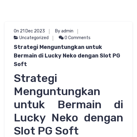
On 21 Dec 2023
By admin
Uncategorized
0 Comments
Strategi Menguntungkan untuk
Bermain di Lucky Neko dengan Slot PG
Soft
Strategi
Menguntungkan
untuk Bermain di
Lucky Neko dengan
Slot PG Soft