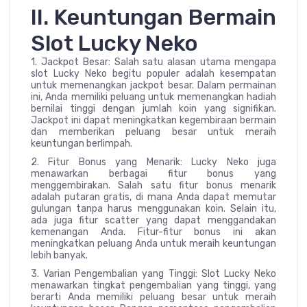
II. Keuntungan Bermain
Slot Lucky Neko
1. Jackpot Besar: Salah satu alasan utama mengapa
slot Lucky Neko begitu populer adalah kesempatan
untuk memenangkan jackpot besar. Dalam permainan
ini, Anda memiliki peluang untuk memenangkan hadiah
bernilai tinggi dengan jumlah koin yang signifikan.
Jackpot ini dapat meningkatkan kegembiraan bermain
dan memberikan peluang besar untuk meraih
keuntungan berlimpah.
2. Fitur Bonus yang Menarik: Lucky Neko juga
menawarkan berbagai fitur bonus yang
menggembirakan. Salah satu fitur bonus menarik
adalah putaran gratis, di mana Anda dapat memutar
gulungan tanpa harus menggunakan koin. Selain itu,
ada juga fitur scatter yang dapat menggandakan
kemenangan Anda. Fitur-fitur bonus ini akan
meningkatkan peluang Anda untuk meraih keuntungan
lebih banyak.
3. Varian Pengembalian yang Tinggi: Slot Lucky Neko
menawarkan tingkat pengembalian yang tinggi, yang
berarti Anda memiliki peluang besar untuk meraih