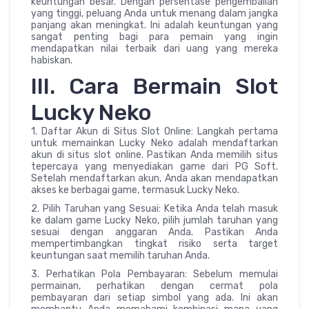
keuntungan besar. Dengan persentase pengembalian
yang tinggi, peluang Anda untuk menang dalam jangka
panjang akan meningkat. Ini adalah keuntungan yang
sangat penting bagi para pemain yang ingin
mendapatkan nilai terbaik dari uang yang mereka
habiskan.
III. Cara Bermain Slot
Lucky Neko
1. Daftar Akun di Situs Slot Online: Langkah pertama
untuk memainkan Lucky Neko adalah mendaftarkan
akun di situs slot online. Pastikan Anda memilih situs
tepercaya yang menyediakan game dari PG Soft.
Setelah mendaftarkan akun, Anda akan mendapatkan
akses ke berbagai game, termasuk Lucky Neko.
2. Pilih Taruhan yang Sesuai: Ketika Anda telah masuk
ke dalam game Lucky Neko, pilih jumlah taruhan yang
sesuai dengan anggaran Anda. Pastikan Anda
mempertimbangkan tingkat risiko serta target
keuntungan saat memilih taruhan Anda.
3. Perhatikan Pola Pembayaran: Sebelum memulai
permainan, perhatikan dengan cermat pola
pembayaran dari setiap simbol yang ada. Ini akan