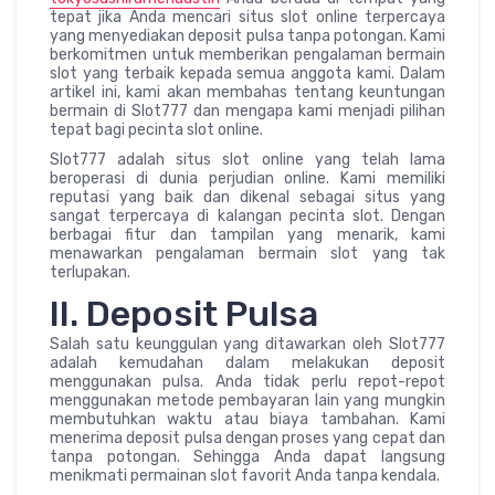
tepat jika Anda mencari situs slot online terpercaya
yang menyediakan deposit pulsa tanpa potongan. Kami
berkomitmen untuk memberikan pengalaman bermain
slot yang terbaik kepada semua anggota kami. Dalam
artikel ini, kami akan membahas tentang keuntungan
bermain di Slot777 dan mengapa kami menjadi pilihan
tepat bagi pecinta slot online.
Slot777 adalah situs slot online yang telah lama
beroperasi di dunia perjudian online. Kami memiliki
reputasi yang baik dan dikenal sebagai situs yang
sangat terpercaya di kalangan pecinta slot. Dengan
berbagai fitur dan tampilan yang menarik, kami
menawarkan pengalaman bermain slot yang tak
terlupakan.
II. Deposit Pulsa
Salah satu keunggulan yang ditawarkan oleh Slot777
adalah kemudahan dalam melakukan deposit
menggunakan pulsa. Anda tidak perlu repot-repot
menggunakan metode pembayaran lain yang mungkin
membutuhkan waktu atau biaya tambahan. Kami
menerima deposit pulsa dengan proses yang cepat dan
tanpa potongan. Sehingga Anda dapat langsung
menikmati permainan slot favorit Anda tanpa kendala.