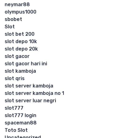
neymar88
olympus1000
sbobet
Slot
slot bet 200
slot depo 10k
slot depo 20k
slot gacor
slot gacor hari ini
slot kamboja
slot qris
slot server kamboja
slot server kamboja no 1
slot server luar negri
slot777
slot777 login
spaceman88
Toto Slot
Uncategorized