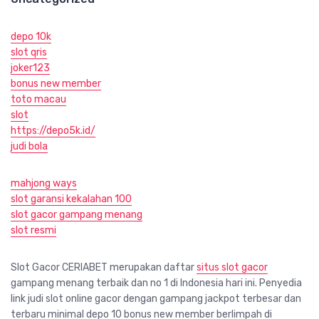
depo 10k
slot qris
joker123
bonus new member
toto macau
slot
https://depo5k.id/
judi bola
mahjong ways
slot garansi kekalahan 100
slot gacor gampang menang
slot resmi
Slot Gacor CERIABET merupakan daftar
situs slot gacor
gampang menang terbaik dan no 1 di Indonesia hari ini. Penyedia
link judi slot online gacor dengan gampang jackpot terbesar dan
terbaru minimal depo 10 bonus new member berlimpah di