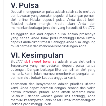
V. Pulsa
Deposit menggunakan pulsa adalah salah satu metode
pembayaran yang semakin populer di kalangan pemain
slot online. Melalui deposit pulsa, Anda dapat lebih
fleksibel dalam mengisi kredit akun Anda dan
memainkan berbagai jenis slot yang tersedia di Slot777.
Keunggulan lain dari deposit pulsa adalah prosesnya
yang cepat. Anda tidak perlu menunggu lama untuk
deposit Anda dikonfirmasi. Sehingga Anda bisa langsung
mulai bermain dan mencoba keberuntungan Anda.
VI. Kesimpulan
Slot777
slot sweet bonanza
adalah situs slot online
terpercaya yang menyediakan deposit pulsa tanpa
potongan. Dengan berbagai fitur dan pilihan slot yang
menarik, kami telah mampu memberikan pengalaman
bermain slot terbaik kepada anggota kami.
Keamanan dan kenyamanan adalah prioritas utama
kami. Anda dapat bermain dengan tenang dan yakin
bahwa informasi pribadi Anda aman bersama kami.
Selain itu, dengan winrate game slot tertinggi, Anda
memiliki kesempatan lebih besar untuk memenangkan
jackpot yang menggiurkan.