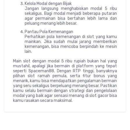
Kelola Modal dengan Bijak
Jangan langsung menghabiskan modal 5 ribu
sekaligus. Bagi modal menjadi beberapa putaran
agar permainan bisa bertahan lebih lama dan
peluang menang lebih besar.
Pantau Pola Kemenangan
Perhatikan pola kemenangan di slot yang kamu
mainkan. Jika sudah mulai jarang memberikan
kemenangan, bisa mencoba berpindah ke mesin
lain.
Main slot dengan modal 5 ribu rupiah bukan hal yang
mustahil, apalagi jika bermain di platform yang tepat
seperti Spaceman88. Dengan RTP tinggi, banyaknya
pilihan slot ramah pemula, serta fitur bonus yang
menarik, kamu bisa mendapatkan pengalaman bermain
yang seru sekaligus berpeluang menang besar. Pastikan
kamu selalu bermain dengan strategi dan pengelolaan
modal yang baik agar sensasi menang di slot gacor bisa
kamu rasakan secara maksimal.