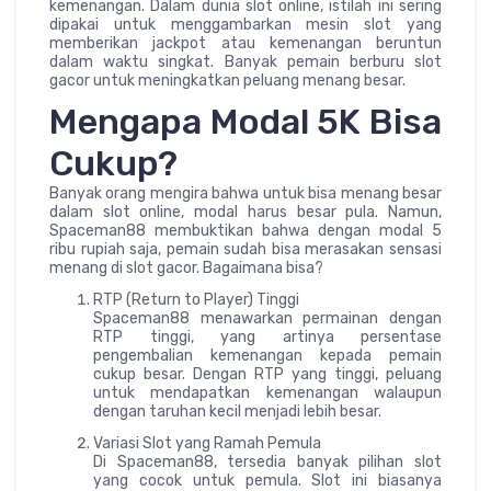
kemenangan. Dalam dunia slot online, istilah ini sering
dipakai untuk menggambarkan mesin slot yang
memberikan jackpot atau kemenangan beruntun
dalam waktu singkat. Banyak pemain berburu slot
gacor untuk meningkatkan peluang menang besar.
Mengapa Modal 5K Bisa
Cukup?
Banyak orang mengira bahwa untuk bisa menang besar
dalam slot online, modal harus besar pula. Namun,
Spaceman88 membuktikan bahwa dengan modal 5
ribu rupiah saja, pemain sudah bisa merasakan sensasi
menang di slot gacor. Bagaimana bisa?
RTP (Return to Player) Tinggi
Spaceman88 menawarkan permainan dengan
RTP tinggi, yang artinya persentase
pengembalian kemenangan kepada pemain
cukup besar. Dengan RTP yang tinggi, peluang
untuk mendapatkan kemenangan walaupun
dengan taruhan kecil menjadi lebih besar.
Variasi Slot yang Ramah Pemula
Di Spaceman88, tersedia banyak pilihan slot
yang cocok untuk pemula. Slot ini biasanya