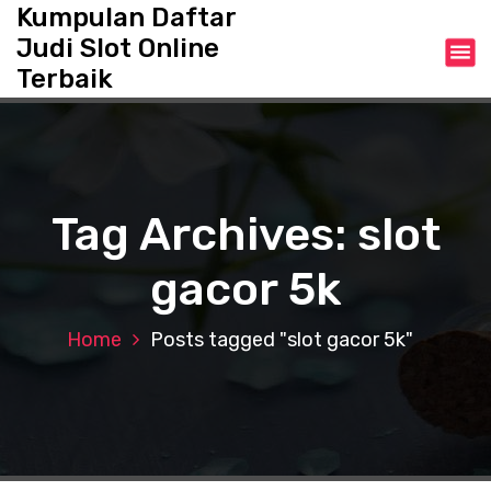
S
Kumpulan Daftar
k
Judi Slot Online
i
Terbaik
p
t
o
c
o
n
Tag Archives: slot
t
e
gacor 5k
n
t
Home
Posts tagged "slot gacor 5k"