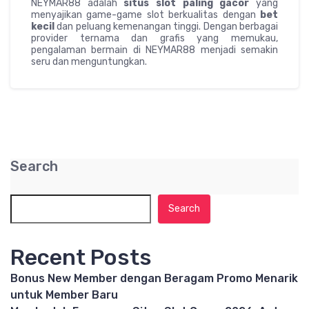
NEYMAR88 adalah
situs slot paling gacor
yang
menyajikan game-game slot berkualitas dengan
bet
kecil
dan peluang kemenangan tinggi. Dengan berbagai
provider ternama dan grafis yang memukau,
pengalaman bermain di NEYMAR88 menjadi semakin
seru dan menguntungkan.
Search
Search
Recent Posts
Bonus New Member dengan Beragam Promo Menarik
untuk Member Baru