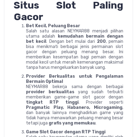
Situs Slot Paling
Gacor
Bet Kecil, Peluang Besar
Salah satu alasan NEYMAR88 menjadi pilihan
utama adalah
kemudahan bermain dengan
bet kecil
. Dengan bet mulai dari
200
, pemain
bisa menikmati berbagai jenis permainan slot
gacor dengan peluang menang besar. Ini
memberikan kesempatan bagi pemain dengan
modal kecil untuk meraih kemenangan maksimal
tanpa harus mengeluarkan banyak uang.
Provider Berkualitas untuk Pengalaman
Bermain Optimal
NEYMAR88 bekerja sama dengan berbagai
provider berkualitas
yang sudah terbukti
memberikan game-game slot gacor dengan
tingkat RTP tinggi
. Provider seperti
Pragmatic Play, Habanero, Microgaming
,
dan banyak lainnya menghadirkan game yang
tidak hanya menawarkan peluang menang besar
tetapi juga
grafis yang memukau
.
Game Slot Gacor dengan RTP Tinggi