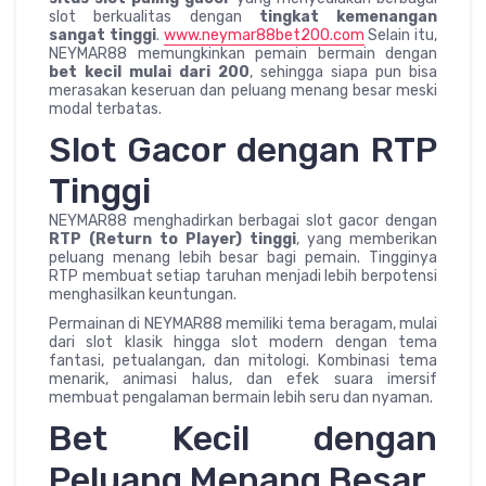
slot berkualitas dengan
tingkat kemenangan
sangat tinggi
.
www.neymar88bet200.com
Selain itu,
NEYMAR88 memungkinkan pemain bermain dengan
bet kecil mulai dari 200
, sehingga siapa pun bisa
merasakan keseruan dan peluang menang besar meski
modal terbatas.
Slot Gacor dengan RTP
Tinggi
NEYMAR88 menghadirkan berbagai slot gacor dengan
RTP (Return to Player) tinggi
, yang memberikan
peluang menang lebih besar bagi pemain. Tingginya
RTP membuat setiap taruhan menjadi lebih berpotensi
menghasilkan keuntungan.
Permainan di NEYMAR88 memiliki tema beragam, mulai
dari slot klasik hingga slot modern dengan tema
fantasi, petualangan, dan mitologi. Kombinasi tema
menarik, animasi halus, dan efek suara imersif
membuat pengalaman bermain lebih seru dan nyaman.
Bet Kecil dengan
Peluang Menang Besar