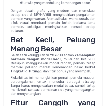
fitur wild yang mendukung kemenangan besar.
Dengan desain grafis yang modern dan memukau,
setiap slot di NEYMAR88 menghadirkan pengalaman
bermain yang nyaman. Animasi halus, warna cerah, dan
efek visual membuat pemain betah berlama-lama
bermain, sekaligus meningkatkan sensasi setiap
putaran.
Bet Kecil, Peluang
Menang Besar
Salah satu keunggulan NEYMAR88 adalah
kemampuan
bermain dengan modal kecil
, mulai dari bet 200.
Meskipun menggunakan modal rendah, pemain tetap
memiliki peluang meraih kemenangan besar berkat
tingkat RTP tinggi
dan fitur bonus yang melimpah.
Fleksibilitas ini memungkinkan pemain pemula maupun
berpengalaman untuk mencoba berbagai strategi
tanpa harus mengeluarkan modal besar, sambil tetap
menikmati sensasi permainan slot yang menegangkan
dan menyenangkan.
Fitur Canggih yang