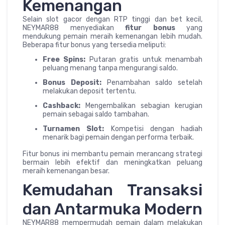
Kemenangan
Selain slot gacor dengan RTP tinggi dan bet kecil,
NEYMAR88 menyediakan
fitur bonus
yang
mendukung pemain meraih kemenangan lebih mudah.
Beberapa fitur bonus yang tersedia meliputi:
Free Spins:
Putaran gratis untuk menambah
peluang menang tanpa mengurangi saldo.
Bonus Deposit:
Penambahan saldo setelah
melakukan deposit tertentu.
Cashback:
Mengembalikan sebagian kerugian
pemain sebagai saldo tambahan.
Turnamen Slot:
Kompetisi dengan hadiah
menarik bagi pemain dengan performa terbaik.
Fitur bonus ini membantu pemain merancang strategi
bermain lebih efektif dan meningkatkan peluang
meraih kemenangan besar.
Kemudahan Transaksi
dan Antarmuka Modern
NEYMAR88 mempermudah pemain dalam melakukan