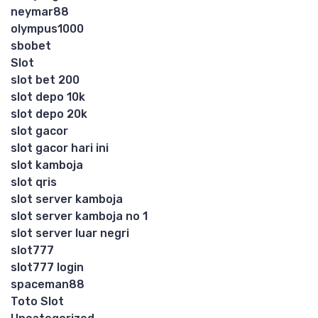
neymar88
olympus1000
sbobet
Slot
slot bet 200
slot depo 10k
slot depo 20k
slot gacor
slot gacor hari ini
slot kamboja
slot qris
slot server kamboja
slot server kamboja no 1
slot server luar negri
slot777
slot777 login
spaceman88
Toto Slot