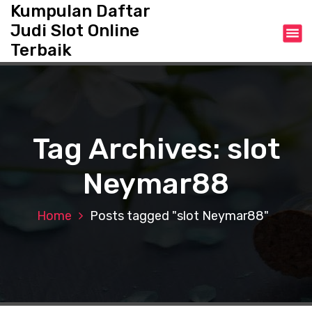
S
Kumpulan Daftar
k
Judi Slot Online
i
Terbaik
p
t
o
c
o
n
Tag Archives: slot
t
e
Neymar88
n
t
Home
Posts tagged "slot Neymar88"