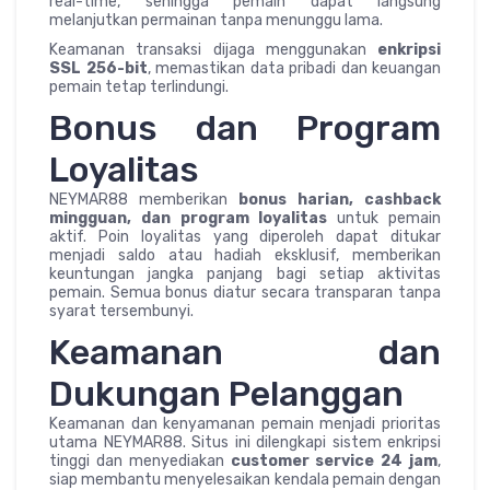
real-time, sehingga pemain dapat langsung
melanjutkan permainan tanpa menunggu lama.
Keamanan transaksi dijaga menggunakan
enkripsi
SSL 256-bit
, memastikan data pribadi dan keuangan
pemain tetap terlindungi.
Bonus dan Program
Loyalitas
NEYMAR88 memberikan
bonus harian, cashback
mingguan, dan program loyalitas
untuk pemain
aktif. Poin loyalitas yang diperoleh dapat ditukar
menjadi saldo atau hadiah eksklusif, memberikan
keuntungan jangka panjang bagi setiap aktivitas
pemain. Semua bonus diatur secara transparan tanpa
syarat tersembunyi.
Keamanan dan
Dukungan Pelanggan
Keamanan dan kenyamanan pemain menjadi prioritas
utama NEYMAR88. Situs ini dilengkapi sistem enkripsi
tinggi dan menyediakan
customer service 24 jam
,
siap membantu menyelesaikan kendala pemain dengan