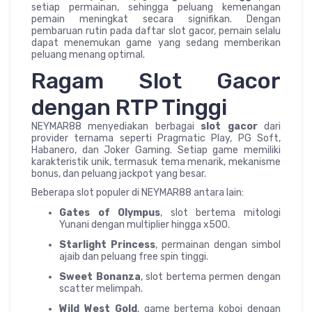
setiap permainan, sehingga peluang kemenangan
pemain meningkat secara signifikan. Dengan
pembaruan rutin pada daftar slot gacor, pemain selalu
dapat menemukan game yang sedang memberikan
peluang menang optimal.
Ragam Slot Gacor
dengan RTP Tinggi
NEYMAR88 menyediakan berbagai
slot gacor
dari
provider ternama seperti Pragmatic Play, PG Soft,
Habanero, dan Joker Gaming. Setiap game memiliki
karakteristik unik, termasuk tema menarik, mekanisme
bonus, dan peluang jackpot yang besar.
Beberapa slot populer di NEYMAR88 antara lain:
Gates of Olympus
, slot bertema mitologi
Yunani dengan multiplier hingga x500.
Starlight Princess
, permainan dengan simbol
ajaib dan peluang free spin tinggi.
Sweet Bonanza
, slot bertema permen dengan
scatter melimpah.
Wild West Gold
, game bertema koboi dengan