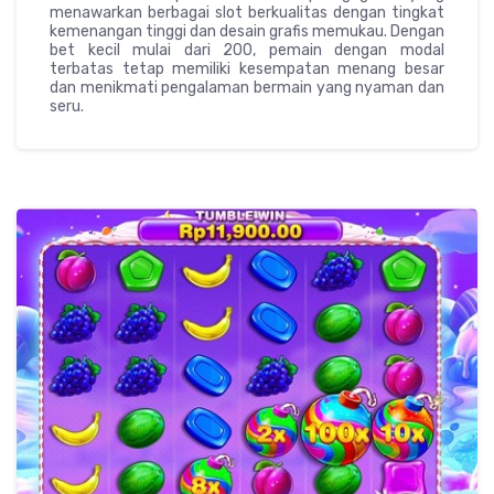
menawarkan berbagai slot berkualitas dengan tingkat
kemenangan tinggi dan desain grafis memukau. Dengan
bet kecil mulai dari 200, pemain dengan modal
terbatas tetap memiliki kesempatan menang besar
dan menikmati pengalaman bermain yang nyaman dan
seru.