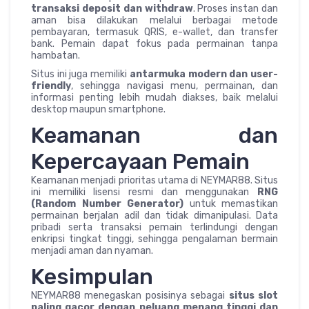
transaksi deposit dan withdraw
. Proses instan dan
aman bisa dilakukan melalui berbagai metode
pembayaran, termasuk QRIS, e-wallet, dan transfer
bank. Pemain dapat fokus pada permainan tanpa
hambatan.
Situs ini juga memiliki
antarmuka modern dan user-
friendly
, sehingga navigasi menu, permainan, dan
informasi penting lebih mudah diakses, baik melalui
desktop maupun smartphone.
Keamanan dan
Kepercayaan Pemain
Keamanan menjadi prioritas utama di NEYMAR88. Situs
ini memiliki lisensi resmi dan menggunakan
RNG
(Random Number Generator)
untuk memastikan
permainan berjalan adil dan tidak dimanipulasi. Data
pribadi serta transaksi pemain terlindungi dengan
enkripsi tingkat tinggi, sehingga pengalaman bermain
menjadi aman dan nyaman.
Kesimpulan
NEYMAR88 menegaskan posisinya sebagai
situs slot
paling gacor dengan peluang menang tinggi dan