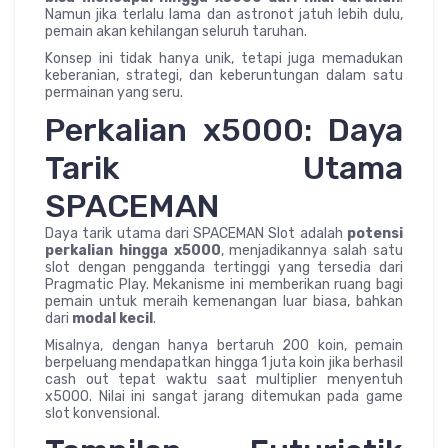
Namun jika terlalu lama dan astronot jatuh lebih dulu,
pemain akan kehilangan seluruh taruhan.
Konsep ini tidak hanya unik, tetapi juga memadukan
keberanian, strategi, dan keberuntungan dalam satu
permainan yang seru.
Perkalian x5000: Daya
Tarik Utama
SPACEMAN
Daya tarik utama dari SPACEMAN Slot adalah
potensi
perkalian hingga x5000
, menjadikannya salah satu
slot dengan pengganda tertinggi yang tersedia dari
Pragmatic Play. Mekanisme ini memberikan ruang bagi
pemain untuk meraih kemenangan luar biasa, bahkan
dari
modal kecil
.
Misalnya, dengan hanya bertaruh 200 koin, pemain
berpeluang mendapatkan hingga 1 juta koin jika berhasil
cash out tepat waktu saat multiplier menyentuh
x5000. Nilai ini sangat jarang ditemukan pada game
slot konvensional.