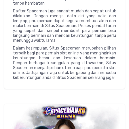
tanpa hambatan.
Daftar Spaceman juga sangat mudah dan cepat untuk
dilakukan. Dengan mengisi data diri yang valid dan
lengkap, para pemain dapat segera membuat akun dan
mulai bermain di Situs Spaceman. Proses pendaftaran
yang cepat dan simpel membuat para pemain bisa
langsung bermain dan mencari keuntungan tanpa perlu
menunggu waktu lama.
Dalam kesimpulan, Situs Spaceman merupakan pilihan
terbaik bagi para pemain slot online yang menginginkan
keuntungan besar dan keseruan dalam bermain.
Dengan berbagai keunggulan yang ditawarkan, Situs
Spaceman menjadi pilihan utama bagi para pecinta slot
online. Jadi, jangan ragu untuk bergabung dan mencoba
keberuntungan anda di Situs Spaceman sekarang juga!