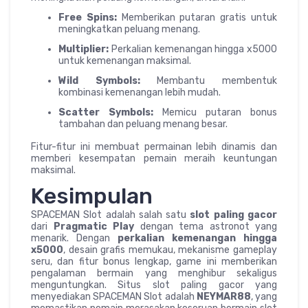
Free Spins:
Memberikan putaran gratis untuk
meningkatkan peluang menang.
Multiplier:
Perkalian kemenangan hingga x5000
untuk kemenangan maksimal.
Wild Symbols:
Membantu membentuk
kombinasi kemenangan lebih mudah.
Scatter Symbols:
Memicu putaran bonus
tambahan dan peluang menang besar.
Fitur-fitur ini membuat permainan lebih dinamis dan
memberi kesempatan pemain meraih keuntungan
maksimal.
Kesimpulan
SPACEMAN Slot adalah salah satu
slot paling gacor
dari
Pragmatic Play
dengan tema astronot yang
menarik. Dengan
perkalian kemenangan hingga
x5000
, desain grafis memukau, mekanisme gameplay
seru, dan fitur bonus lengkap, game ini memberikan
pengalaman bermain yang menghibur sekaligus
menguntungkan. Situs slot paling gacor yang
menyediakan SPACEMAN Slot adalah
NEYMAR88
, yang