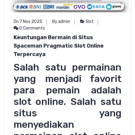
On 7 Nov 2025
By admin
Slot
0 Comments
Keuntungan Bermain di Situs
Spaceman Pragmatic Slot Online
Terpercaya
Salah satu permainan
yang menjadi favorit
para pemain adalah
slot online. Salah satu
situs yang
menyediakan