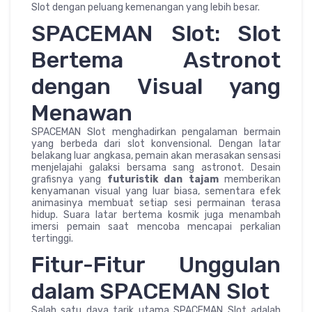
Slot dengan peluang kemenangan yang lebih besar.
SPACEMAN Slot: Slot
Bertema Astronot
dengan Visual yang
Menawan
SPACEMAN Slot menghadirkan pengalaman bermain
yang berbeda dari slot konvensional. Dengan latar
belakang luar angkasa, pemain akan merasakan sensasi
menjelajahi galaksi bersama sang astronot. Desain
grafisnya yang
futuristik dan tajam
memberikan
kenyamanan visual yang luar biasa, sementara efek
animasinya membuat setiap sesi permainan terasa
hidup. Suara latar bertema kosmik juga menambah
imersi pemain saat mencoba mencapai perkalian
tertinggi.
Fitur-Fitur Unggulan
dalam SPACEMAN Slot
Salah satu daya tarik utama SPACEMAN Slot adalah