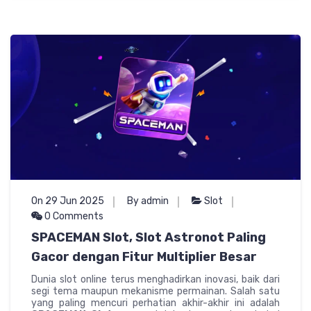
On 29 Jun 2025
By admin
Slot
0 Comments
SPACEMAN Slot, Slot Astronot Paling
Gacor dengan Fitur Multiplier Besar
Dunia slot online terus menghadirkan inovasi, baik dari
segi tema maupun mekanisme permainan. Salah satu
yang paling mencuri perhatian akhir-akhir ini adalah