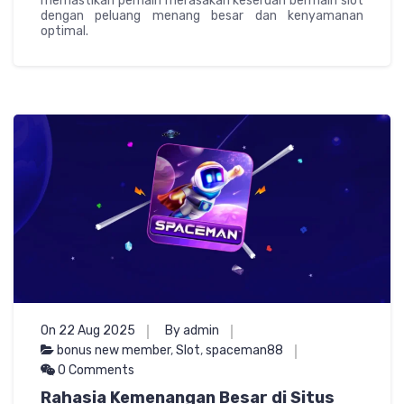
memastikan pemain merasakan keseruan bermain slot
dengan peluang menang besar dan kenyamanan
optimal.
On 22 Aug 2025
By admin
bonus new member
,
Slot
,
spaceman88
0 Comments
Rahasia Kemenangan Besar di Situs