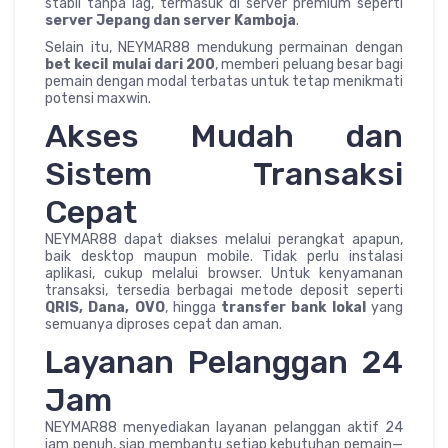
stabil tanpa lag, termasuk di server premium seperti
server Jepang dan server Kamboja
.
Selain itu, NEYMAR88 mendukung permainan dengan
bet kecil mulai dari 200
, memberi peluang besar bagi
pemain dengan modal terbatas untuk tetap menikmati
potensi maxwin.
Akses Mudah dan
Sistem Transaksi
Cepat
NEYMAR88 dapat diakses melalui perangkat apapun,
baik desktop maupun mobile. Tidak perlu instalasi
aplikasi, cukup melalui browser. Untuk kenyamanan
transaksi, tersedia berbagai metode deposit seperti
QRIS, Dana, OVO
, hingga
transfer bank lokal
yang
semuanya diproses cepat dan aman.
Layanan Pelanggan 24
Jam
NEYMAR88 menyediakan layanan pelanggan aktif 24
jam penuh, siap membantu setiap kebutuhan pemain—