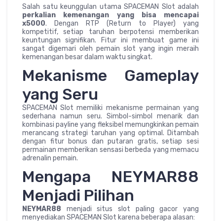
Salah satu keunggulan utama SPACEMAN Slot adalah
perkalian kemenangan yang bisa mencapai
x5000
. Dengan RTP (Return to Player) yang
kompetitif, setiap taruhan berpotensi memberikan
keuntungan signifikan. Fitur ini membuat game ini
sangat digemari oleh pemain slot yang ingin meraih
kemenangan besar dalam waktu singkat.
Mekanisme Gameplay
yang Seru
SPACEMAN Slot memiliki mekanisme permainan yang
sederhana namun seru. Simbol-simbol menarik dan
kombinasi payline yang fleksibel memungkinkan pemain
merancang strategi taruhan yang optimal. Ditambah
dengan fitur bonus dan putaran gratis, setiap sesi
permainan memberikan sensasi berbeda yang memacu
adrenalin pemain.
Mengapa NEYMAR88
Menjadi Pilihan
NEYMAR88
menjadi situs slot paling gacor yang
menyediakan SPACEMAN Slot karena beberapa alasan: