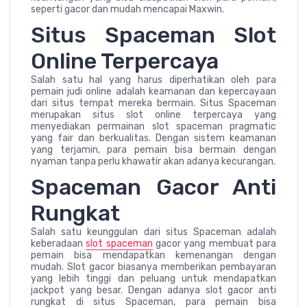
seperti gacor dan mudah mencapai Maxwin.
Situs Spaceman Slot
Online Terpercaya
Salah satu hal yang harus diperhatikan oleh para
pemain judi online adalah keamanan dan kepercayaan
dari situs tempat mereka bermain. Situs Spaceman
merupakan situs slot online terpercaya yang
menyediakan permainan slot spaceman pragmatic
yang fair dan berkualitas. Dengan sistem keamanan
yang terjamin, para pemain bisa bermain dengan
nyaman tanpa perlu khawatir akan adanya kecurangan.
Spaceman Gacor Anti
Rungkat
Salah satu keunggulan dari situs Spaceman adalah
keberadaan
slot spaceman
gacor yang membuat para
pemain bisa mendapatkan kemenangan dengan
mudah. Slot gacor biasanya memberikan pembayaran
yang lebih tinggi dan peluang untuk mendapatkan
jackpot yang besar. Dengan adanya slot gacor anti
rungkat di situs Spaceman, para pemain bisa