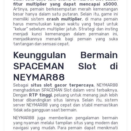
fitur multiplier yang dapat mencapai x5000
.
Artinya, pemain berkesempatan meraih kemenangan
besar hanya dalam satu putaran. Selain itu, game ini
memiliki sistem
crash multiplier
, di mana pemain
harus memutuskan kapan waktu yang tepat untuk
“keluar” sebelum multiplier jatuh. Strategi dan insting
menjadi kunci kemenangan dalam permainan ini,
menjadikannya menarik bagi pemain yang suka
tantangan dan sensasi cepat.
Keunggulan Bermain
SPACEMAN Slot di
NEYMAR88
Sebagai
situs slot gacor terpercaya
, NEYMAR88
menghadirkan SPACEMAN Slot dalam versi terbaiknya.
Dengan
RTP tinggi
, peluang untuk menang jauh lebih
besar dibandingkan situs lainnya. Selain itu, sistem
server NEYMAR88 yang cepat dan stabil memastikan
tidak ada gangguan saat bermain.
NEYMAR88 juga memberikan pengalaman bermain
yang nyaman melalui tampilan situs yang modern dan
navigasi yang mudah. Para pemain dapat menikmati