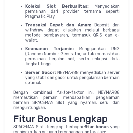
Koleksi Slot Berkualitas:
Menyediakan
permainan dari provider ternama seperti
Pragmatic Play.
Transaksi Cepat dan Aman:
Deposit dan
withdraw dapat dilakukan melalui berbagai
metode pembayaran, termasuk QRIS dan e-
wallet.
Keamanan Terjamin:
Menggunakan RNG
(Random Number Generator) untuk memastikan
permainan berjalan adil, serta enkripsi data
tingkat tinggi.
Server Gacor:
NEYMAR88 menyediakan server
yang stabil dan gacor untuk pengalaman bermain
optimal.
Dengan kombinasi faktor-faktor ini, NEYMAR88
memastikan pemain mendapatkan pengalaman
bermain SPACEMAN Slot yang nyaman, seru, dan
menguntungkan.
Fitur Bonus Lengkap
SPACEMAN Slot dilengkapi berbagai
fitur bonus
yang
meningkatkan peluang kemenangan, antara lain: