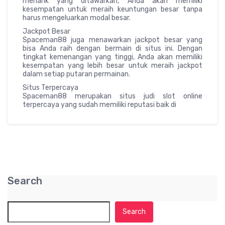
menarik yang ditawarkan, Anda akan memiliki
kesempatan untuk meraih keuntungan besar tanpa
harus mengeluarkan modal besar.
Jackpot Besar
Spaceman88 juga menawarkan jackpot besar yang
bisa Anda raih dengan bermain di situs ini. Dengan
tingkat kemenangan yang tinggi, Anda akan memiliki
kesempatan yang lebih besar untuk meraih jackpot
dalam setiap putaran permainan.
Situs Terpercaya
Spaceman88 merupakan situs judi slot online
terpercaya yang sudah memiliki reputasi baik di
Search
Search