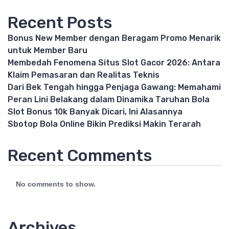
Recent Posts
Bonus New Member dengan Beragam Promo Menarik
untuk Member Baru
Membedah Fenomena Situs Slot Gacor 2026: Antara
Klaim Pemasaran dan Realitas Teknis
Dari Bek Tengah hingga Penjaga Gawang: Memahami
Peran Lini Belakang dalam Dinamika Taruhan Bola
Slot Bonus 10k Banyak Dicari, Ini Alasannya
Sbotop Bola Online Bikin Prediksi Makin Terarah
Recent Comments
No comments to show.
Archives