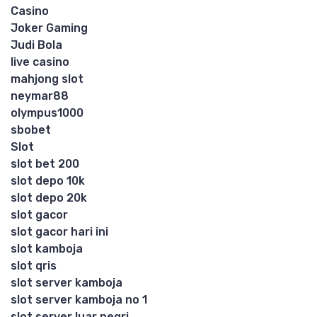
Casino
Joker Gaming
Judi Bola
live casino
mahjong slot
neymar88
olympus1000
sbobet
Slot
slot bet 200
slot depo 10k
slot depo 20k
slot gacor
slot gacor hari ini
slot kamboja
slot qris
slot server kamboja
slot server kamboja no 1
slot server luar negri