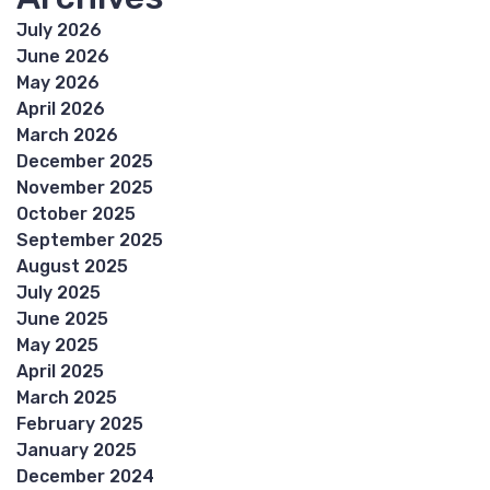
July 2026
June 2026
May 2026
April 2026
March 2026
December 2025
November 2025
October 2025
September 2025
August 2025
July 2025
June 2025
May 2025
April 2025
March 2025
February 2025
January 2025
December 2024