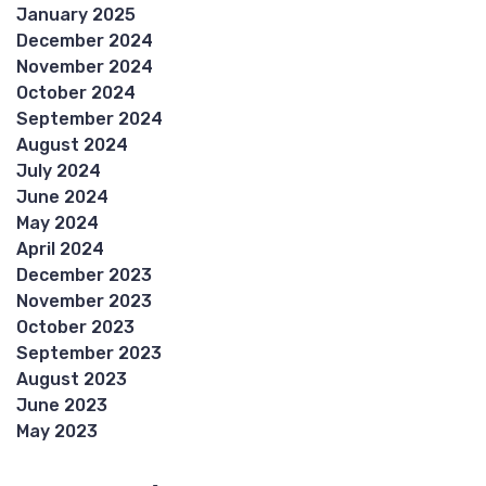
January 2025
December 2024
November 2024
October 2024
September 2024
August 2024
July 2024
June 2024
May 2024
April 2024
December 2023
November 2023
October 2023
September 2023
August 2023
June 2023
May 2023