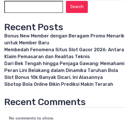
Search
Recent Posts
Bonus New Member dengan Beragam Promo Menarik
untuk Member Baru
Membedah Fenomena Situs Slot Gacor 2026: Antara
Klaim Pemasaran dan Realitas Teknis
Dari Bek Tengah hingga Penjaga Gawang: Memahami
Peran Lini Belakang dalam Dinamika Taruhan Bola
Slot Bonus 10k Banyak Dicari, Ini Alasannya
Sbotop Bola Online Bikin Prediksi Makin Terarah
Recent Comments
No comments to show.