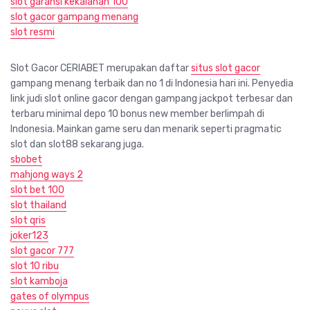
slot garansi kekalahan 100
slot gacor gampang menang
slot resmi
Slot Gacor CERIABET merupakan daftar
situs slot gacor
gampang menang terbaik dan no 1 di Indonesia hari ini. Penyedia
link judi slot online gacor dengan gampang jackpot terbesar dan
terbaru minimal depo 10 bonus new member berlimpah di
Indonesia. Mainkan game seru dan menarik seperti pragmatic
slot dan slot88 sekarang juga.
sbobet
mahjong ways 2
slot bet 100
slot thailand
slot qris
joker123
slot gacor 777
slot 10 ribu
slot kamboja
gates of olympus