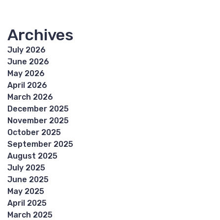
Archives
July 2026
June 2026
May 2026
April 2026
March 2026
December 2025
November 2025
October 2025
September 2025
August 2025
July 2025
June 2025
May 2025
April 2025
March 2025