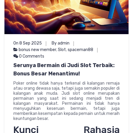
On 8 Sep 2025
By admin
bonus new member
,
Slot
,
spaceman88
0 Comments
Serunya Bermain di Judi Slot Terbaik:
Bonus Besar Menantimu!
Poker online tidak hanya terkenal di kalangan remaja
atau orang dewasa saja, tetapi juga semakin populer di
kalangan anak muda. Judi slot online merupakan
permainan yang saat ini sedang menjadi tren di
kalangan masyarakat. Permainan ini tidak hanya
menyuguhkan keseruan bermain, tetapi juga
memberikan kesempatan kepada pemain untuk meraih
keuntungan besar.
Kunci Rahasia