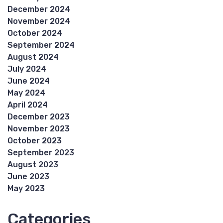
December 2024
November 2024
October 2024
September 2024
August 2024
July 2024
June 2024
May 2024
April 2024
December 2023
November 2023
October 2023
September 2023
August 2023
June 2023
May 2023
Categories