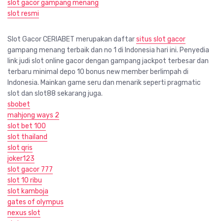
slot gacor gampang menang
slot resmi
Slot Gacor CERIABET merupakan daftar
situs slot gacor
gampang menang terbaik dan no 1 di Indonesia hari ini. Penyedia
link judi slot online gacor dengan gampang jackpot terbesar dan
terbaru minimal depo 10 bonus new member berlimpah di
Indonesia. Mainkan game seru dan menarik seperti pragmatic
slot dan slot88 sekarang juga.
sbobet
mahjong ways 2
slot bet 100
slot thailand
slot qris
joker123
slot gacor 777
slot 10 ribu
slot kamboja
gates of olympus
nexus slot