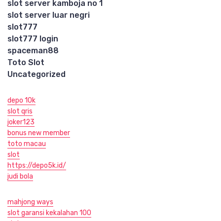
slot server kamboja no 1
slot server luar negri
slot777
slot777 login
spaceman88
Toto Slot
Uncategorized
depo 10k
slot qris
joker123
bonus new member
toto macau
slot
https://depo5k.id/
judi bola
mahjong ways
slot garansi kekalahan 100