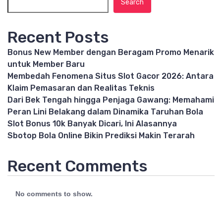
Search
Recent Posts
Bonus New Member dengan Beragam Promo Menarik
untuk Member Baru
Membedah Fenomena Situs Slot Gacor 2026: Antara
Klaim Pemasaran dan Realitas Teknis
Dari Bek Tengah hingga Penjaga Gawang: Memahami
Peran Lini Belakang dalam Dinamika Taruhan Bola
Slot Bonus 10k Banyak Dicari, Ini Alasannya
Sbotop Bola Online Bikin Prediksi Makin Terarah
Recent Comments
No comments to show.