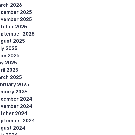
rch 2026
ecember 2025
ovember 2025
tober 2025
eptember 2025
gust 2025
ly 2025
ne 2025
y 2025
ril 2025
rch 2025
bruary 2025
nuary 2025
ecember 2024
ovember 2024
tober 2024
eptember 2024
gust 2024