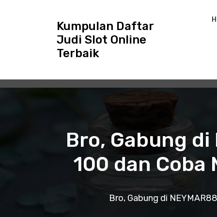
S
k
H
Kumpulan Daftar
i
p
Judi Slot Online
t
Terbaik
o
c
o
n
t
e
n
Bro, Gabung d
t
100 dan Coba 
Bro, Gabung di NEYMAR88