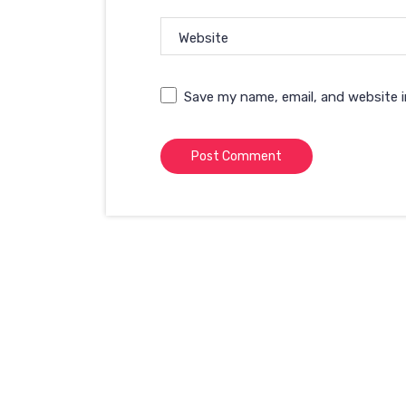
Website
Save my name, email, and website i