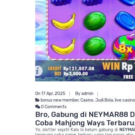
On 17 Apr, 2025
By admin
bonus new member
,
Casino
,
Judi Bola
,
live casino
0 Comments
Bro, Gabung di NEYMAR88 
Coba Mahjong Ways Terbaru,
Yo, slotter sejati! Kalo lo belum gabung di
NEYMA
langsung coba game terbaru yang lagi gacor abis