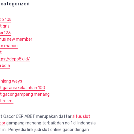
categorized
po 10k
t qris
ker123
nus new member
to macau
t
tps://depo5k.id/
i bola
hjong ways
ot garansi kekalahan 100
ot gacor gampang menang
ot resmi
ot Gacor CERIABET merupakan daftar
situs slot
cor
gampang menang terbaik dan no 1 di Indonesia
i ini. Penyedia link judi slot online gacor dengan