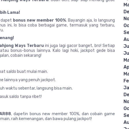
Ma
D
bih Lama!
N
i dapet
bonus new member 100%
. Bayangin aja, lo langsung
us ini, lo bisa coba berbagai game, termasuk yang terbaru,
Oc
u.
S
Menang!
Au
ahjong Ways Terbaru
ini juga lagi gacor banget, bro! Setiap
Ju
atau bonus-bonus lainnya. Kalo lagi hoki, jackpot gede bisa
Ju
alan, cobain sekarang!
Ma
Ap
lipat saldo buat mulai main.
Ma
e lainnya yang penuh jackpot.
Fe
Ja
uh waktu sebentar, langsung bisa main.
D
asuk saldo tanpa ribet!
N
Oc
AR88
, dapetin bonus new member 100%, dan cobain game
S
 main, raih kemenangan, dan bawa pulang jackpot!
Au