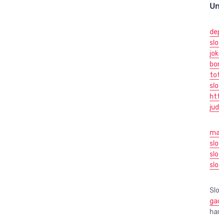
Un
de
slo
jo
bo
to
slo
ht
jud
ma
sl
sl
sl
Sl
ga
har