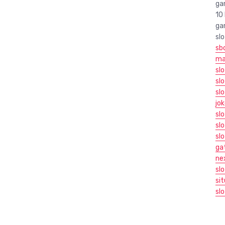
ga
10
ga
sl
sb
ma
sl
slo
slo
jo
sl
slo
sl
ga
ne
sl
si
sl