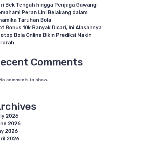
ri Bek Tengah hingga Penjaga Gawang:
mahami Peran Lini Belakang dalam
namika Taruhan Bola
ot Bonus 10k Banyak Dicari, Ini Alasannya
otop Bola Online Bikin Prediksi Makin
rarah
ecent Comments
No comments to show.
rchives
ly 2026
ne 2026
y 2026
ril 2026