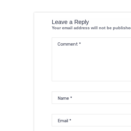
Leave a Reply
Your email address will not be publishe
Comment
*
Name
*
Email
*