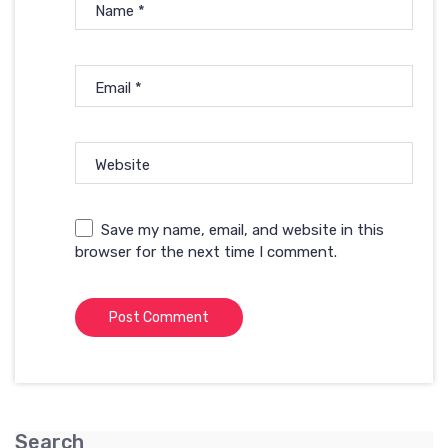
Name
*
Email
*
Website
Save my name, email, and website in this
browser for the next time I comment.
Search