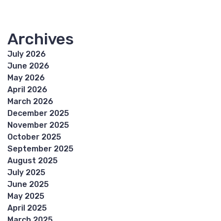
Archives
July 2026
June 2026
May 2026
April 2026
March 2026
December 2025
November 2025
October 2025
September 2025
August 2025
July 2025
June 2025
May 2025
April 2025
March 2025