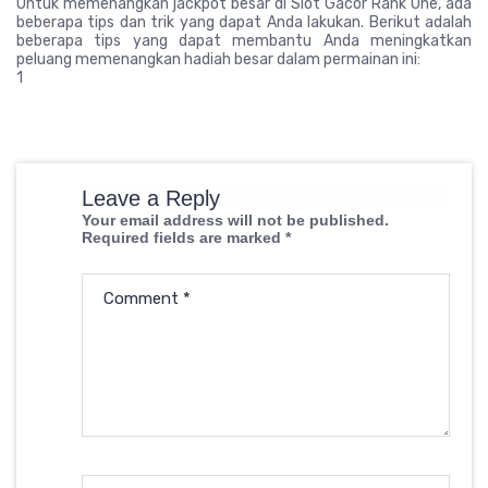
Untuk memenangkan jackpot besar di Slot Gacor Rank One, ada
beberapa tips dan trik yang dapat Anda lakukan. Berikut adalah
beberapa tips yang dapat membantu Anda meningkatkan
peluang memenangkan hadiah besar dalam permainan ini:
1
Leave a Reply
Your email address will not be published.
Required fields are marked
*
Comment
*