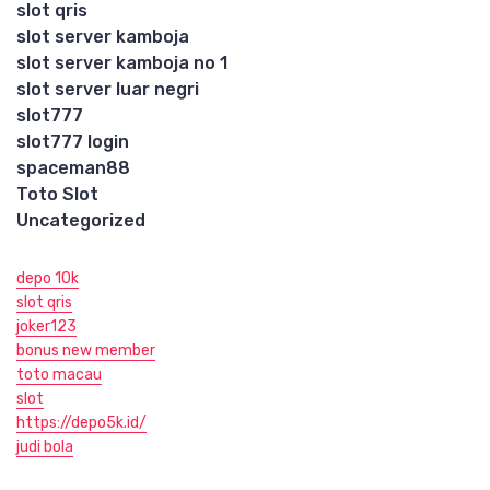
slot qris
slot server kamboja
slot server kamboja no 1
slot server luar negri
slot777
slot777 login
spaceman88
Toto Slot
Uncategorized
depo 10k
slot qris
joker123
bonus new member
toto macau
slot
https://depo5k.id/
judi bola