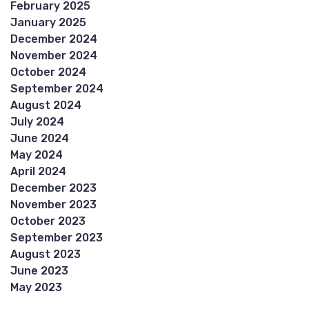
February 2025
January 2025
December 2024
November 2024
October 2024
September 2024
August 2024
July 2024
June 2024
May 2024
April 2024
December 2023
November 2023
October 2023
September 2023
August 2023
June 2023
May 2023