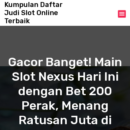
S
Kumpulan Daftar
k
Judi Slot Online
i
Terbaik
p
t
o
c
o
n
Gacor Banget! Main
t
e
Slot Nexus Hari Ini
n
t
dengan Bet 200
Perak, Menang
Ratusan Juta di