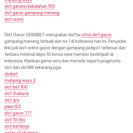
slot garansi kekalahan 100
slot gacor gampang menang
slot resmi
Slot Gacor CERIABET merupakan daftar
situs slot gacor
gampang menang terbaik dan no 1 di Indonesia hari ini. Penyedia
link judi slot online gacor dengan gampang jackpot terbesar dan
terbaru minimal depo 10 bonus new member berlimpah di
Indonesia. Mainkan game seru dan menarik seperti pragmatic
slot dan slot88 sekarang juga.
sbobet
mahjong ways 2
slot bet 100
slot thailand
slot qris
joker123
slot gacor 777
slot 10 ribu
slot kamboja
gates of olympus