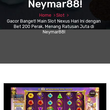
Neymar88!
Home
Slot
Gacor Banget! Main Slot Nexus Hari Ini dengan
Bet 200 Perak, Menang Ratusan Juta di
Neymar88!