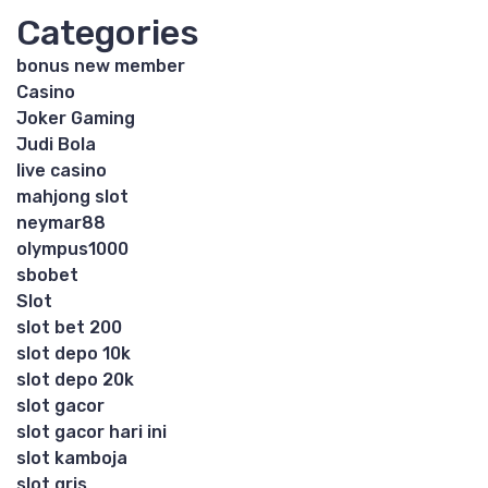
Categories
bonus new member
Casino
Joker Gaming
Judi Bola
live casino
mahjong slot
neymar88
olympus1000
sbobet
Slot
slot bet 200
slot depo 10k
slot depo 20k
slot gacor
slot gacor hari ini
slot kamboja
slot qris