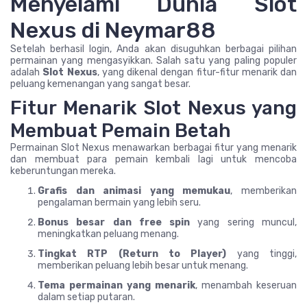
Menyelami Dunia Slot
Nexus di Neymar88
Setelah berhasil login, Anda akan disuguhkan berbagai pilihan
permainan yang mengasyikkan. Salah satu yang paling populer
adalah
Slot Nexus
, yang dikenal dengan fitur-fitur menarik dan
peluang kemenangan yang sangat besar.
Fitur Menarik Slot Nexus yang
Membuat Pemain Betah
Permainan Slot Nexus menawarkan berbagai fitur yang menarik
dan membuat para pemain kembali lagi untuk mencoba
keberuntungan mereka.
Grafis dan animasi yang memukau
, memberikan
pengalaman bermain yang lebih seru.
Bonus besar dan free spin
yang sering muncul,
meningkatkan peluang menang.
Tingkat RTP (Return to Player)
yang tinggi,
memberikan peluang lebih besar untuk menang.
Tema permainan yang menarik
, menambah keseruan
dalam setiap putaran.