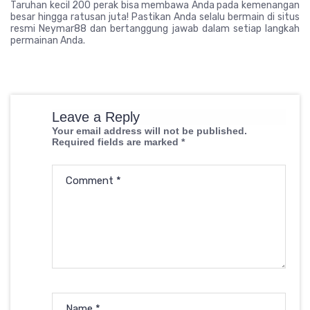
Taruhan kecil 200 perak bisa membawa Anda pada kemenangan
besar hingga ratusan juta! Pastikan Anda selalu bermain di situs
resmi Neymar88 dan bertanggung jawab dalam setiap langkah
permainan Anda.
Leave a Reply
Your email address will not be published.
Required fields are marked
*
Comment
*
Name
*