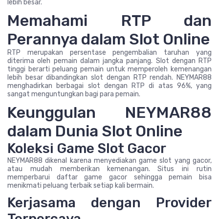
lebih besar.
Memahami RTP dan
Perannya dalam Slot Online
RTP merupakan persentase pengembalian taruhan yang
diterima oleh pemain dalam jangka panjang. Slot dengan RTP
tinggi berarti peluang pemain untuk memperoleh kemenangan
lebih besar dibandingkan slot dengan RTP rendah. NEYMAR88
menghadirkan berbagai slot dengan RTP di atas 96%, yang
sangat menguntungkan bagi para pemain.
Keunggulan NEYMAR88
dalam Dunia Slot Online
Koleksi Game Slot Gacor
NEYMAR88 dikenal karena menyediakan game slot yang gacor,
atau mudah memberikan kemenangan. Situs ini rutin
memperbarui daftar game gacor sehingga pemain bisa
menikmati peluang terbaik setiap kali bermain.
Kerjasama dengan Provider
Terpercaya