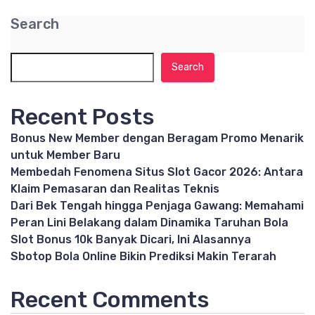
Search
Search
Recent Posts
Bonus New Member dengan Beragam Promo Menarik
untuk Member Baru
Membedah Fenomena Situs Slot Gacor 2026: Antara
Klaim Pemasaran dan Realitas Teknis
Dari Bek Tengah hingga Penjaga Gawang: Memahami
Peran Lini Belakang dalam Dinamika Taruhan Bola
Slot Bonus 10k Banyak Dicari, Ini Alasannya
Sbotop Bola Online Bikin Prediksi Makin Terarah
Recent Comments