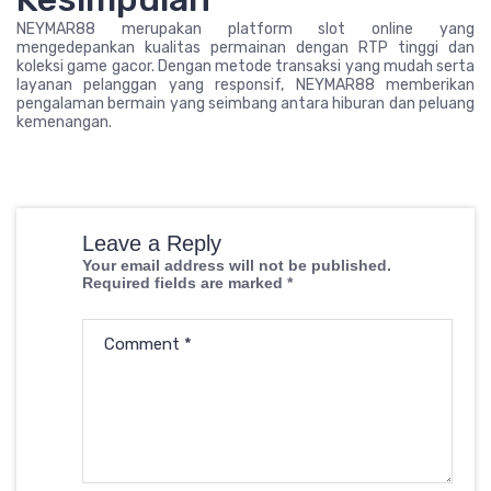
NEYMAR88 merupakan platform slot online yang
mengedepankan kualitas permainan dengan RTP tinggi dan
koleksi game gacor. Dengan metode transaksi yang mudah serta
layanan pelanggan yang responsif, NEYMAR88 memberikan
pengalaman bermain yang seimbang antara hiburan dan peluang
kemenangan.
Leave a Reply
Your email address will not be published.
Required fields are marked
*
Comment
*