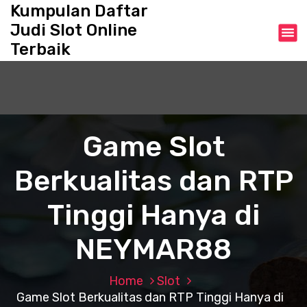
S
Kumpulan Daftar
k
Judi Slot Online
i
Terbaik
p
t
o
c
o
n
Game Slot
t
e
Berkualitas dan RTP
n
t
Tinggi Hanya di
NEYMAR88
Home
Slot
Game Slot Berkualitas dan RTP Tinggi Hanya di