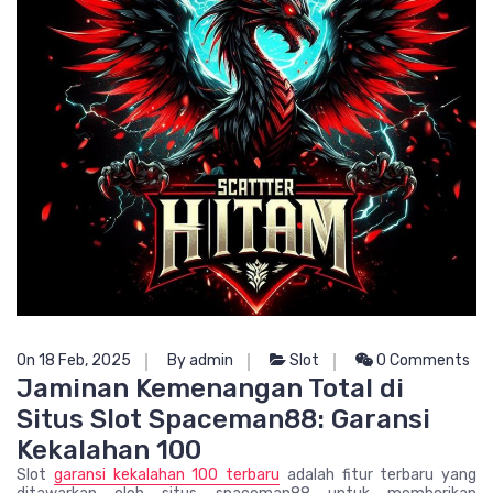
On 18 Feb, 2025
By admin
Slot
0 Comments
Jaminan Kemenangan Total di
Situs Slot Spaceman88: Garansi
Kekalahan 100
Slot
garansi kekalahan 100 terbaru
adalah fitur terbaru yang