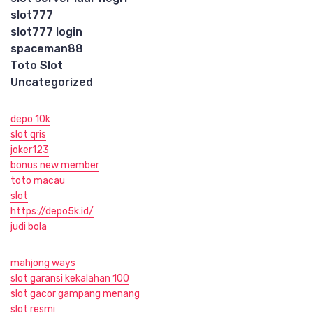
slot777
slot777 login
spaceman88
Toto Slot
Uncategorized
depo 10k
slot qris
joker123
bonus new member
toto macau
slot
https://depo5k.id/
judi bola
mahjong ways
slot garansi kekalahan 100
slot gacor gampang menang
slot resmi