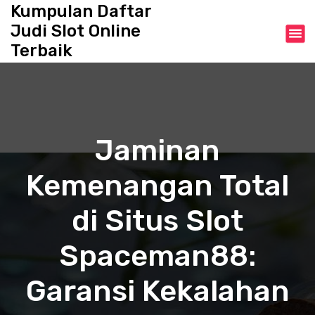
S
Kumpulan Daftar
k
Judi Slot Online
i
Terbaik
p
t
o
c
o
n
Jaminan
t
e
Kemenangan Total
n
t
di Situs Slot
Spaceman88:
Garansi Kekalahan