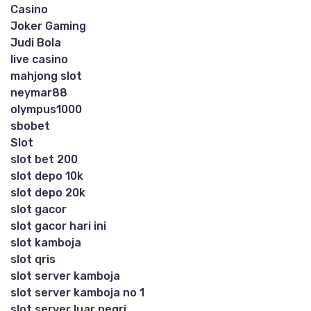
Casino
Joker Gaming
Judi Bola
live casino
mahjong slot
neymar88
olympus1000
sbobet
Slot
slot bet 200
slot depo 10k
slot depo 20k
slot gacor
slot gacor hari ini
slot kamboja
slot qris
slot server kamboja
slot server kamboja no 1
slot server luar negri