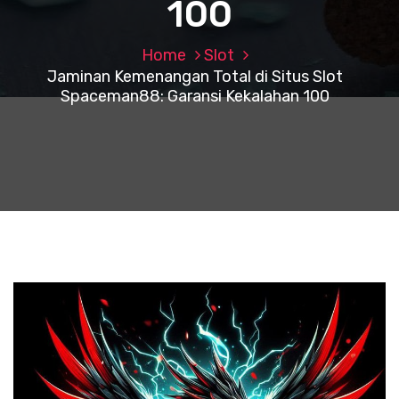
100
Home
Slot
Jaminan Kemenangan Total di Situs Slot
Spaceman88: Garansi Kekalahan 100