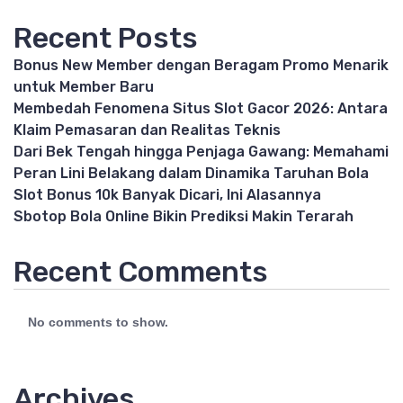
Recent Posts
Bonus New Member dengan Beragam Promo Menarik
untuk Member Baru
Membedah Fenomena Situs Slot Gacor 2026: Antara
Klaim Pemasaran dan Realitas Teknis
Dari Bek Tengah hingga Penjaga Gawang: Memahami
Peran Lini Belakang dalam Dinamika Taruhan Bola
Slot Bonus 10k Banyak Dicari, Ini Alasannya
Sbotop Bola Online Bikin Prediksi Makin Terarah
Recent Comments
No comments to show.
Archives