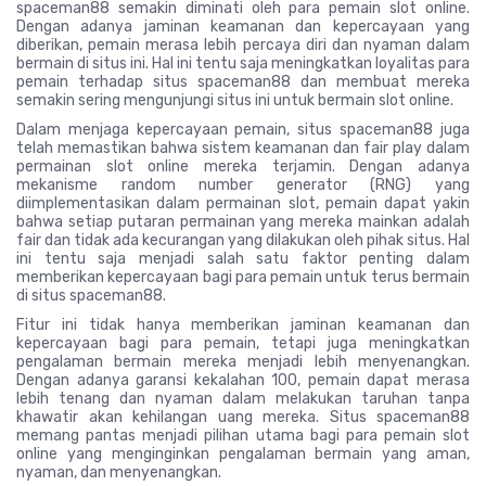
spaceman88 semakin diminati oleh para pemain slot online.
Dengan adanya jaminan keamanan dan kepercayaan yang
diberikan, pemain merasa lebih percaya diri dan nyaman dalam
bermain di situs ini. Hal ini tentu saja meningkatkan loyalitas para
pemain terhadap situs spaceman88 dan membuat mereka
semakin sering mengunjungi situs ini untuk bermain slot online.
Dalam menjaga kepercayaan pemain, situs spaceman88 juga
telah memastikan bahwa sistem keamanan dan fair play dalam
permainan slot online mereka terjamin. Dengan adanya
mekanisme random number generator (RNG) yang
diimplementasikan dalam permainan slot, pemain dapat yakin
bahwa setiap putaran permainan yang mereka mainkan adalah
fair dan tidak ada kecurangan yang dilakukan oleh pihak situs. Hal
ini tentu saja menjadi salah satu faktor penting dalam
memberikan kepercayaan bagi para pemain untuk terus bermain
di situs spaceman88.
Fitur ini tidak hanya memberikan jaminan keamanan dan
kepercayaan bagi para pemain, tetapi juga meningkatkan
pengalaman bermain mereka menjadi lebih menyenangkan.
Dengan adanya garansi kekalahan 100, pemain dapat merasa
lebih tenang dan nyaman dalam melakukan taruhan tanpa
khawatir akan kehilangan uang mereka. Situs spaceman88
memang pantas menjadi pilihan utama bagi para pemain slot
online yang menginginkan pengalaman bermain yang aman,
nyaman, dan menyenangkan.