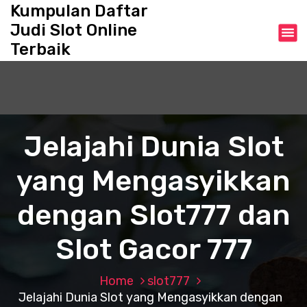
S
Kumpulan Daftar
k
Judi Slot Online
i
Terbaik
p
t
o
c
o
n
Jelajahi Dunia Slot
t
e
yang Mengasyikkan
n
t
dengan Slot777 dan
Slot Gacor 777
Home
slot777
Jelajahi Dunia Slot yang Mengasyikkan dengan