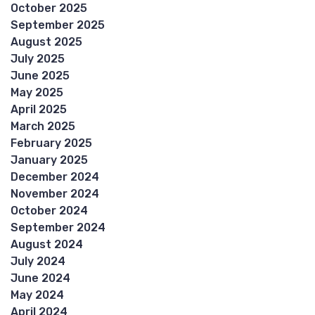
October 2025
September 2025
August 2025
July 2025
June 2025
May 2025
April 2025
March 2025
February 2025
January 2025
December 2024
November 2024
October 2024
September 2024
August 2024
July 2024
June 2024
May 2024
April 2024