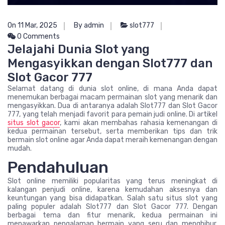
On 11 Mar, 2025
By admin
slot777
0 Comments
Jelajahi Dunia Slot yang
Mengasyikkan dengan Slot777 dan
Slot Gacor 777
Selamat datang di dunia slot online, di mana Anda dapat
menemukan berbagai macam permainan slot yang menarik dan
mengasyikkan. Dua di antaranya adalah Slot777 dan Slot Gacor
777, yang telah menjadi favorit para pemain judi online. Di artikel
situs slot gacor
, kami akan membahas rahasia kemenangan di
kedua permainan tersebut, serta memberikan tips dan trik
bermain slot online agar Anda dapat meraih kemenangan dengan
mudah.
Pendahuluan
Slot online memiliki popularitas yang terus meningkat di
kalangan penjudi online, karena kemudahan aksesnya dan
keuntungan yang bisa didapatkan. Salah satu situs slot yang
paling populer adalah Slot777 dan Slot Gacor 777. Dengan
berbagai tema dan fitur menarik, kedua permainan ini
menawarkan pengalaman bermain yang seru dan menghibur.