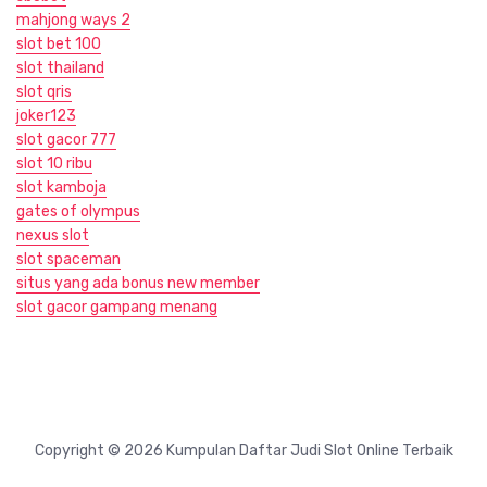
mahjong ways 2
slot bet 100
slot thailand
slot qris
joker123
slot gacor 777
slot 10 ribu
slot kamboja
gates of olympus
nexus slot
slot spaceman
situs yang ada bonus new member
slot gacor gampang menang
Copyright © 2026 Kumpulan Daftar Judi Slot Online Terbaik