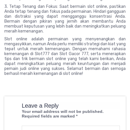
3. Tetap Tenang dan Fokus: Saat bermain slot online, pastikan
Anda tetap tenang dan fokus pada permainan. Hindari gangguan
dan distraksi yang dapat mengganggu konsentrasi Anda.
Bermain dengan pikiran yang jernih akan membantu Anda
membuat keputusan yang lebih baik dan meningkatkan peluang
meraih kemenangan.
Slot online adalah permainan yang menyenangkan dan
mengasyikkan, namun Anda perlu memiliki strategi dan kiat yang
tepat untuk meraih kemenangan. Dengan memahami rahasia
kemenangan di Slot777 dan Slot Gacor 777, serta menerapkan
tips dan trik bermain slot online yang telah kami berikan, Anda
dapat meningkatkan peluang meraih keuntungan dan menjadi
pemain judi online yang sukses. Selamat bermain dan semoga
berhasil meraih kemenangan di slot online!
Leave a Reply
Your email address will not be published.
Required fields are marked
*