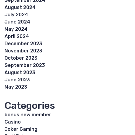
September 2024
August 2024
July 2024
June 2024
May 2024
April 2024
December 2023
November 2023
October 2023
September 2023
August 2023
June 2023
May 2023
Categories
bonus new member
Casino
Joker Gaming