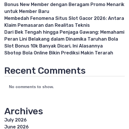
Bonus New Member dengan Beragam Promo Menarik
untuk Member Baru
Membedah Fenomena Situs Slot Gacor 2026: Antara
Klaim Pemasaran dan Realitas Teknis
Dari Bek Tengah hingga Penjaga Gawang: Memahami
Peran Lini Belakang dalam Dinamika Taruhan Bola
Slot Bonus 10k Banyak Dicari, Ini Alasannya
Sbotop Bola Online Bikin Prediksi Makin Terarah
Recent Comments
No comments to show.
Archives
July 2026
June 2026