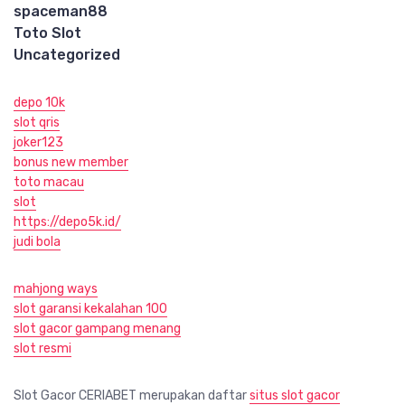
spaceman88
Toto Slot
Uncategorized
depo 10k
slot qris
joker123
bonus new member
toto macau
slot
https://depo5k.id/
judi bola
mahjong ways
slot garansi kekalahan 100
slot gacor gampang menang
slot resmi
Slot Gacor CERIABET merupakan daftar
situs slot gacor