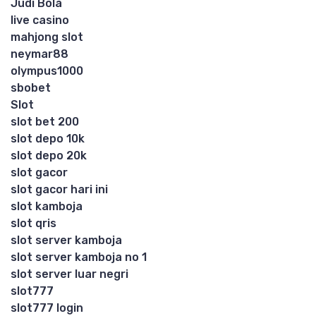
Judi Bola
live casino
mahjong slot
neymar88
olympus1000
sbobet
Slot
slot bet 200
slot depo 10k
slot depo 20k
slot gacor
slot gacor hari ini
slot kamboja
slot qris
slot server kamboja
slot server kamboja no 1
slot server luar negri
slot777
slot777 login