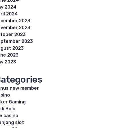
ne 2024
y 2024
ril 2024
ecember 2023
ovember 2023
tober 2023
eptember 2023
gust 2023
ne 2023
y 2023
ategories
onus new member
sino
ker Gaming
di Bola
ve casino
hjong slot