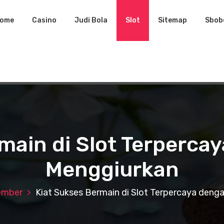
ome
Casino
Judi Bola
Slot
Sitemap
Sbob
main di Slot Terperc
Menggiurkan
ember
Kiat Sukses Bermain di Slot Terpercaya den