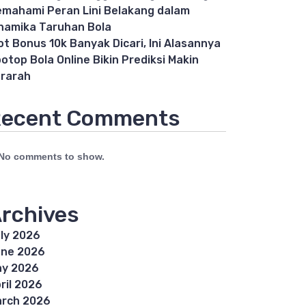
mahami Peran Lini Belakang dalam
namika Taruhan Bola
ot Bonus 10k Banyak Dicari, Ini Alasannya
otop Bola Online Bikin Prediksi Makin
rarah
ecent Comments
No comments to show.
rchives
ly 2026
ne 2026
y 2026
ril 2026
rch 2026