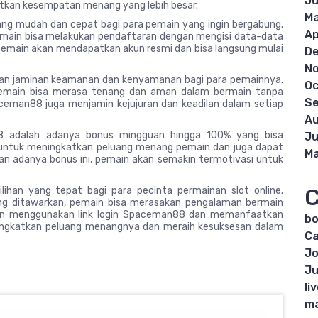
Ju
an kesempatan menang yang lebih besar.
Ma
ng mudah dan cepat bagi para pemain yang ingin bergabung.
Ap
main bisa melakukan pendaftaran dengan mengisi data-data
pemain akan mendapatkan akun resmi dan bisa langsung mulai
D
N
an jaminan keamanan dan kenyamanan bagi para pemainnya.
Oc
emain bisa merasa tenang dan aman dalam bermain tanpa
S
aceman88 juga menjamin kejujuran dan keadilan dalam setiap
Au
8 adalah adanya bonus mingguan hingga 100% yang bisa
Ju
n untuk meningkatkan peluang menang pemain dan juga dapat
Ma
n adanya bonus ini, pemain akan semakin termotivasi untuk
C
ihan yang tepat bagi para pecinta permainan slot online.
g ditawarkan, pemain bisa merasakan pengalaman bermain
n menggunakan link login Spaceman88 dan memanfaatkan
b
ingkatkan peluang menangnya dan meraih kesuksesan dalam
Ca
Jo
Ju
li
ma