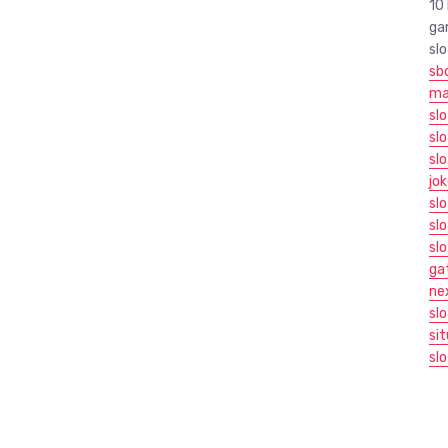
10
ga
sl
sb
ma
sl
slo
slo
jo
sl
slo
sl
ga
ne
sl
si
sl