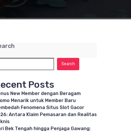
earch
Search
ecent Posts
onus New Member dengan Beragam
omo Menarik untuk Member Baru
mbedah Fenomena Situs Slot Gacor
26: Antara Klaim Pemasaran dan Realitas
knis
ri Bek Tengah hingga Penjaga Gawang: