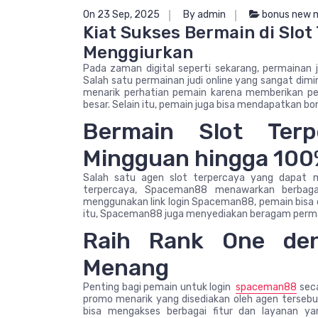
On 23 Sep, 2025
By admin
bonus new 
Kiat Sukses Bermain di Slo
Menggiurkan
Pada zaman digital seperti sekarang, permainan j
Salah satu permainan judi online yang sangat dim
menarik perhatian pemain karena memberikan pe
besar. Selain itu, pemain juga bisa mendapatkan b
Bermain Slot Terp
Mingguan hingga 10
Salah satu agen slot terpercaya yang dapat 
terpercaya, Spaceman88 menawarkan berbag
menggunakan link login Spaceman88, pemain bisa 
itu, Spaceman88 juga menyediakan beragam permai
Raih Rank One de
Menang
Penting bagi pemain untuk login
spaceman88
seca
promo menarik yang disediakan oleh agen terseb
bisa mengakses berbagai fitur dan layanan ya