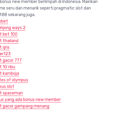
 bonus new member berlimpah di Indonesia. Mainkan
me seru dan menarik seperti pragmatic slot dan
ot88 sekarang juga.
obet
hjong ways 2
ot bet 100
t thailand
t qris
ker123
ot gacor 777
t 10 ribu
ot kamboja
tes of olympus
xus slot
ot spaceman
tus yang ada bonus new member
ot gacor gampang menang