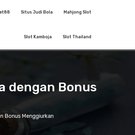
et88
Situs Judi Bola
Mahjong Slot
Slot Kamboja
Slot Thailand
aya dengan Bonus
gan Bonus Menggiurkan