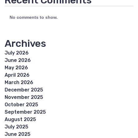
Recent Comments
No comments to show.
Archives
July 2026
June 2026
May 2026
April 2026
March 2026
December 2025
November 2025
October 2025
September 2025
August 2025
July 2025
June 2025