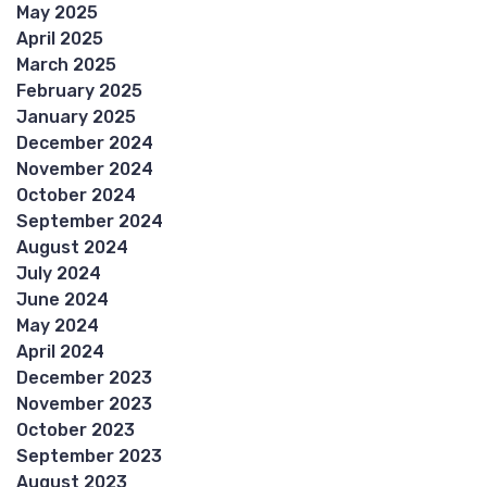
May 2025
April 2025
March 2025
February 2025
January 2025
December 2024
November 2024
October 2024
September 2024
August 2024
July 2024
June 2024
May 2024
April 2024
December 2023
November 2023
October 2023
September 2023
August 2023