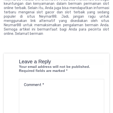
keuntungan dan kenyamanan dalam bermain permainan slot
online terbaik. Selain itu, Anda juga bisa mendapatkan informasi
terbaru mengenai slot gacor dan slot terbaik yang sedang
populer di situs Neymar88. Jadi, jangan ragu untuk
menggunakan link alternatif yang disediakan oleh situs
Neymar88 untuk memaksimalkan pengalaman bermain Anda.
Semoga artikel ini bermanfaat bagi Anda para pecinta slot
online. Selamat bermain
Leave a Reply
Your email address will not be published.
Required fields are marked
*
Comment
*