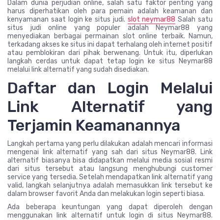
Dalam dunia perjudian online, salah satu faktor penting yang
harus diperhatikan oleh para pemain adalah keamanan dan
kenyamanan saat login ke situs judi.
slot neymar88
Salah satu
situs judi online yang populer adalah Neymar88 yang
menyediakan berbagai permainan slot online terbaik. Namun,
terkadang akses ke situs ini dapat terhalang oleh internet positif
atau pemblokiran dari pihak berwenang. Untuk itu, diperlukan
langkah cerdas untuk dapat tetap login ke situs Neymar88
melalui link alternatif yang sudah disediakan.
Daftar dan Login Melalui
Link Alternatif yang
Terjamin Keamanannya
Langkah pertama yang perlu dilakukan adalah mencari informasi
mengenai link alternatif yang sah dari situs Neymar88. Link
alternatif biasanya bisa didapatkan melalui media sosial resmi
dari situs tersebut atau langsung menghubungi customer
service yang tersedia. Setelah mendapatkan link alternatif yang
valid, langkah selanjutnya adalah memasukkan link tersebut ke
dalam browser favorit Anda dan melakukan login seperti biasa.
Ada beberapa keuntungan yang dapat diperoleh dengan
menggunakan link alternatif untuk login di situs Neymar88.