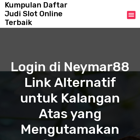
S
Kumpulan Daftar
k
Judi Slot Online
i
Terbaik
p
t
o
c
o
n
Login di Neymar88
t
e
Link Alternatif
n
t
untuk Kalangan
Atas yang
Mengutamakan