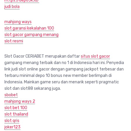
https://depo5k.id/
judi bola
mahjong ways
slot garansi kekalahan 100
slot gacor gampang menang
slot resmi
Slot Gacor CERIABET merupakan daftar
situs slot gacor
gampang menang terbaik dan no 1 di Indonesia hari ini. Penyedia
link judi slot online gacor dengan gampang jackpot terbesar dan
terbaru minimal depo 10 bonus new member berlimpah di
Indonesia. Mainkan game seru dan menarik seperti pragmatic
slot dan slot88 sekarang juga.
sbobet
mahjong ways 2
slot bet 100
slot thailand
slot qris
joker123