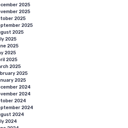
ecember 2025
ovember 2025
tober 2025
eptember 2025
gust 2025
ly 2025
ne 2025
y 2025
ril 2025
rch 2025
bruary 2025
nuary 2025
ecember 2024
ovember 2024
tober 2024
eptember 2024
gust 2024
ly 2024