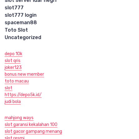
slot server luar negri
slot777
slot777 login
spaceman88
Toto Slot
Uncategorized
depo 10k
slot qris
joker123
bonus new member
toto macau
slot
https://depo5k.id/
judi bola
mahjong ways
slot garansi kekalahan 100
slot gacor gampang menang
slot resmi