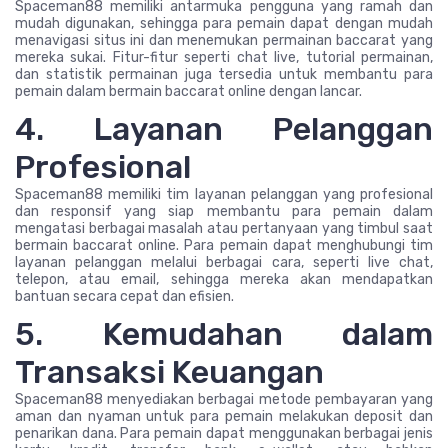
Spaceman88 memiliki antarmuka pengguna yang ramah dan
mudah digunakan, sehingga para pemain dapat dengan mudah
menavigasi situs ini dan menemukan permainan baccarat yang
mereka sukai. Fitur-fitur seperti chat live, tutorial permainan,
dan statistik permainan juga tersedia untuk membantu para
pemain dalam bermain baccarat online dengan lancar.
4. Layanan Pelanggan
Profesional
Spaceman88 memiliki tim layanan pelanggan yang profesional
dan responsif yang siap membantu para pemain dalam
mengatasi berbagai masalah atau pertanyaan yang timbul saat
bermain baccarat online. Para pemain dapat menghubungi tim
layanan pelanggan melalui berbagai cara, seperti live chat,
telepon, atau email, sehingga mereka akan mendapatkan
bantuan secara cepat dan efisien.
5. Kemudahan dalam
Transaksi Keuangan
Spaceman88 menyediakan berbagai metode pembayaran yang
aman dan nyaman untuk para pemain melakukan deposit dan
penarikan dana. Para pemain dapat menggunakan berbagai jenis