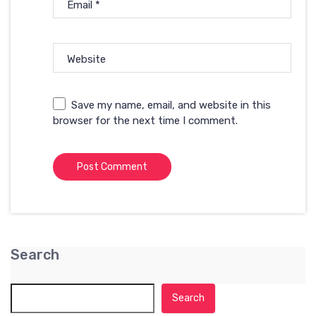
Email
*
Website
Save my name, email, and website in this
browser for the next time I comment.
Search
Search