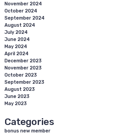
November 2024
October 2024
September 2024
August 2024
July 2024
June 2024
May 2024
April 2024
December 2023
November 2023
October 2023
September 2023
August 2023
June 2023
May 2023
Categories
bonus new member