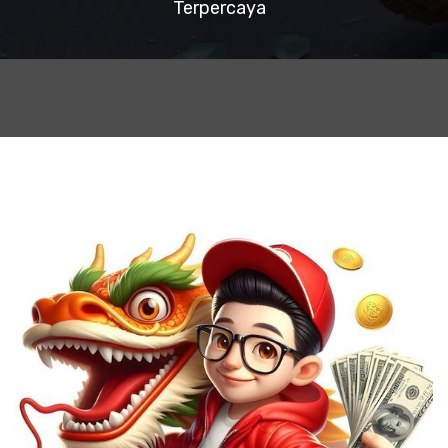
Terpercaya