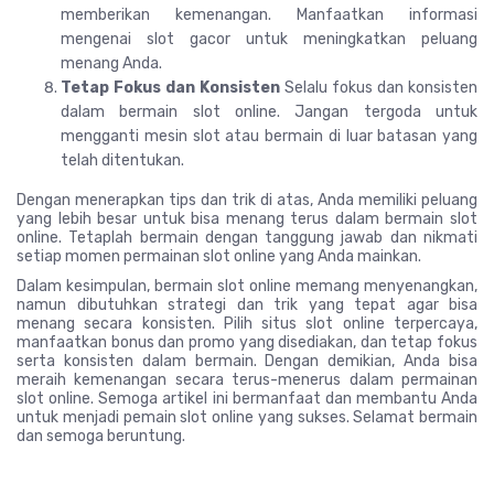
memberikan kemenangan. Manfaatkan informasi
mengenai slot gacor untuk meningkatkan peluang
menang Anda.
Tetap Fokus dan Konsisten
Selalu fokus dan konsisten
dalam bermain slot online. Jangan tergoda untuk
mengganti mesin slot atau bermain di luar batasan yang
telah ditentukan.
Dengan menerapkan tips dan trik di atas, Anda memiliki peluang
yang lebih besar untuk bisa menang terus dalam bermain slot
online. Tetaplah bermain dengan tanggung jawab dan nikmati
setiap momen permainan slot online yang Anda mainkan.
Dalam kesimpulan, bermain slot online memang menyenangkan,
namun dibutuhkan strategi dan trik yang tepat agar bisa
menang secara konsisten. Pilih situs slot online terpercaya,
manfaatkan bonus dan promo yang disediakan, dan tetap fokus
serta konsisten dalam bermain. Dengan demikian, Anda bisa
meraih kemenangan secara terus-menerus dalam permainan
slot online. Semoga artikel ini bermanfaat dan membantu Anda
untuk menjadi pemain slot online yang sukses. Selamat bermain
dan semoga beruntung.