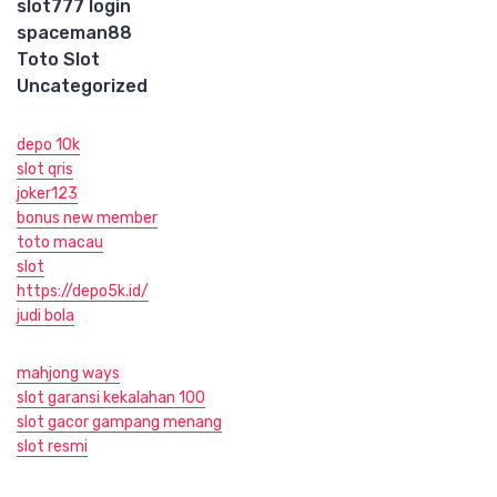
slot777 login
spaceman88
Toto Slot
Uncategorized
depo 10k
slot qris
joker123
bonus new member
toto macau
slot
https://depo5k.id/
judi bola
mahjong ways
slot garansi kekalahan 100
slot gacor gampang menang
slot resmi