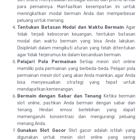
para pemainnya. Manfaatkan kesempatan ini untuk
meningkatkan modal bermain Anda dan memperbesar
peluang untuk menang.
Tentukan Batasan Modal dan Waktu Bermain
Agar
tidak terjadi kebocoran keuangan, tentukan batasan
modal dan waktu bermain yang bisa Anda lakukan.
Disiplinlah dalam mengikuti aturan yang telah ditentukan
agar tidak terjerumus ke dalam kecanduan bermain.
Pelajari Pola Permainan
Setiap mesin slot online
memiliki pola permainan yang berbeda-beda. Pelajari pola
permainan mesin slot yang akan Anda mainkan, agar Anda
bisa menyesuaikan strategi yang tepat untuk
mendapatkan kemenangan.
Bermain dengan Sabar dan Tenang
Ketika bermain
slot online, pastikan Anda bermain dengan sabar dan
tenang. Hindari emosi berlebihan yang dapat
memengaruhi konsentrasi dan mengurangi peluang
menang Anda.
Gunakan Slot Gacor
Slot gacor adalah istilah yang
digunakan untuk mesin slot online yang sering