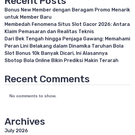
Recent Posts
Bonus New Member dengan Beragam Promo Menarik
untuk Member Baru
Membedah Fenomena Situs Slot Gacor 2026: Antara
Klaim Pemasaran dan Realitas Teknis
Dari Bek Tengah hingga Penjaga Gawang: Memahami
Peran Lini Belakang dalam Dinamika Taruhan Bola
Slot Bonus 10k Banyak Dicari, Ini Alasannya
Sbotop Bola Online Bikin Prediksi Makin Terarah
Recent Comments
No comments to show.
Archives
July 2026