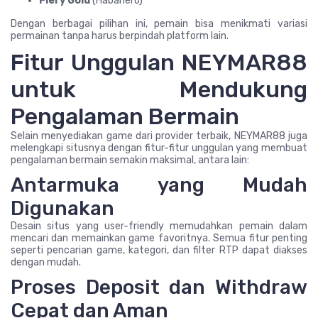
Fiery Gold
(Habanero)
Dengan berbagai pilihan ini, pemain bisa menikmati variasi
permainan tanpa harus berpindah platform lain.
Fitur Unggulan NEYMAR88
untuk Mendukung
Pengalaman Bermain
Selain menyediakan game dari provider terbaik, NEYMAR88 juga
melengkapi situsnya dengan fitur-fitur unggulan yang membuat
pengalaman bermain semakin maksimal, antara lain:
Antarmuka yang Mudah
Digunakan
Desain situs yang user-friendly memudahkan pemain dalam
mencari dan memainkan game favoritnya. Semua fitur penting
seperti pencarian game, kategori, dan filter RTP dapat diakses
dengan mudah.
Proses Deposit dan Withdraw
Cepat dan Aman