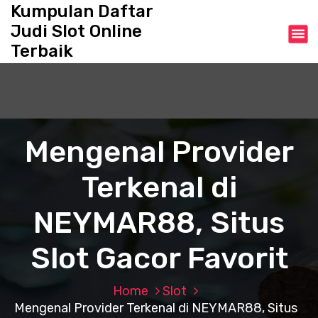
S
Kumpulan Daftar
k
Judi Slot Online
i
Terbaik
p
t
o
c
o
n
Mengenal Provider
t
e
Terkenal di
n
t
NEYMAR88, Situs
Slot Gacor Favorit
Home
Slot
Mengenal Provider Terkenal di NEYMAR88, Situs