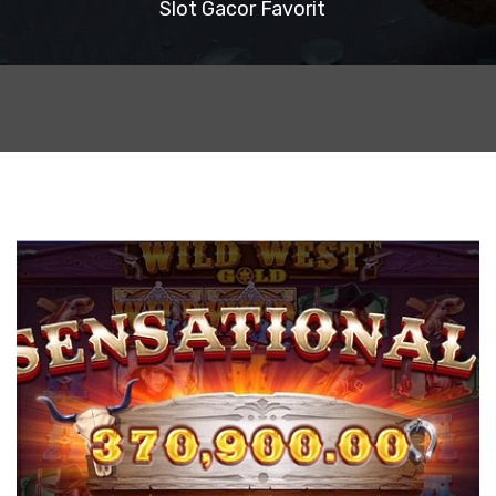
Slot Gacor Favorit