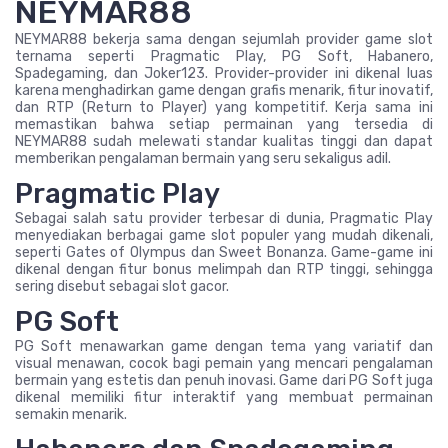
NEYMAR88
NEYMAR88 bekerja sama dengan sejumlah provider game slot
ternama seperti Pragmatic Play, PG Soft, Habanero,
Spadegaming, dan Joker123. Provider-provider ini dikenal luas
karena menghadirkan game dengan grafis menarik, fitur inovatif,
dan RTP (Return to Player) yang kompetitif. Kerja sama ini
memastikan bahwa setiap permainan yang tersedia di
NEYMAR88 sudah melewati standar kualitas tinggi dan dapat
memberikan pengalaman bermain yang seru sekaligus adil.
Pragmatic Play
Sebagai salah satu provider terbesar di dunia, Pragmatic Play
menyediakan berbagai game slot populer yang mudah dikenali,
seperti Gates of Olympus dan Sweet Bonanza. Game-game ini
dikenal dengan fitur bonus melimpah dan RTP tinggi, sehingga
sering disebut sebagai slot gacor.
PG Soft
PG Soft menawarkan game dengan tema yang variatif dan
visual menawan, cocok bagi pemain yang mencari pengalaman
bermain yang estetis dan penuh inovasi. Game dari PG Soft juga
dikenal memiliki fitur interaktif yang membuat permainan
semakin menarik.