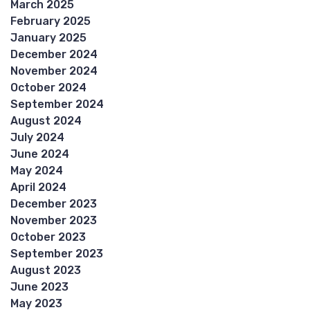
March 2025
February 2025
January 2025
December 2024
November 2024
October 2024
September 2024
August 2024
July 2024
June 2024
May 2024
April 2024
December 2023
November 2023
October 2023
September 2023
August 2023
June 2023
May 2023