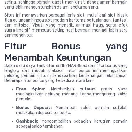
sering, sehingga pemain dapat menikmati pengalaman bermain
yang lebih menguntungkan dalam jangka panjang.
Situs ini menawarkan berbagai jenis slot, mulai dari slot klasik
tiga gulungan hingga slot modern bertema petualangan, fantasi,
dan mitologi. Visual yang menarik, animasi halus, serta efek
suara imersif membuat setiap sesi bermain menjadi lebih seru
dan menghibur.
Fitur Bonus yang
Menambah Keuntungan
Salah satu daya tarik utama NEYMAR88 adalah fitur bonus yang
lengkap dan mudah diakses. Fitur bonus ini meningkatkan
peluang pemain untuk mendapatkan kemenangan lebih besar.
Beberapa fitur bonus yang tersedia antara lain:
Free Spins:
Memberikan putaran gratis yang
meningkatkan peluang menang tanpa mengurangi saldo
pemain.
Bonus Deposit:
Menambah saldo pemain setelah
melakukan deposit tertentu.
Cashback:
Mengembalikan sebagian kerugian pemain
sebagai saldo tambahan.