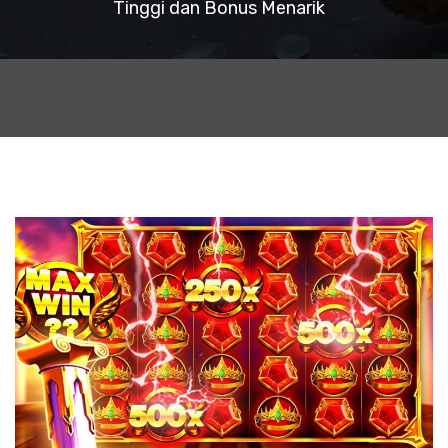
Tinggi dan Bonus Menarik