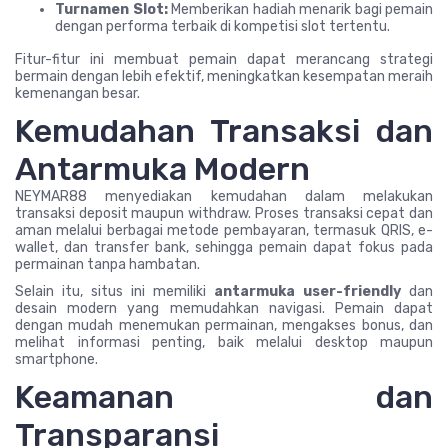
Turnamen Slot:
Memberikan hadiah menarik bagi pemain
dengan performa terbaik di kompetisi slot tertentu.
Fitur-fitur ini membuat pemain dapat merancang strategi
bermain dengan lebih efektif, meningkatkan kesempatan meraih
kemenangan besar.
Kemudahan Transaksi dan
Antarmuka Modern
NEYMAR88 menyediakan kemudahan dalam melakukan
transaksi deposit maupun withdraw. Proses transaksi cepat dan
aman melalui berbagai metode pembayaran, termasuk QRIS, e-
wallet, dan transfer bank, sehingga pemain dapat fokus pada
permainan tanpa hambatan.
Selain itu, situs ini memiliki
antarmuka user-friendly
dan
desain modern yang memudahkan navigasi. Pemain dapat
dengan mudah menemukan permainan, mengakses bonus, dan
melihat informasi penting, baik melalui desktop maupun
smartphone.
Keamanan dan
Transparansi