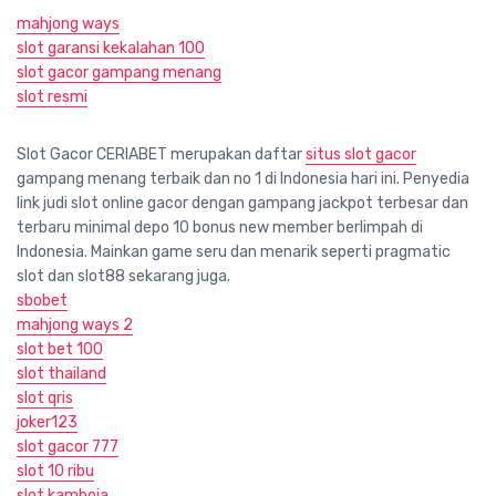
mahjong ways
slot garansi kekalahan 100
slot gacor gampang menang
slot resmi
Slot Gacor CERIABET merupakan daftar
situs slot gacor
gampang menang terbaik dan no 1 di Indonesia hari ini. Penyedia
link judi slot online gacor dengan gampang jackpot terbesar dan
terbaru minimal depo 10 bonus new member berlimpah di
Indonesia. Mainkan game seru dan menarik seperti pragmatic
slot dan slot88 sekarang juga.
sbobet
mahjong ways 2
slot bet 100
slot thailand
slot qris
joker123
slot gacor 777
slot 10 ribu
slot kamboja