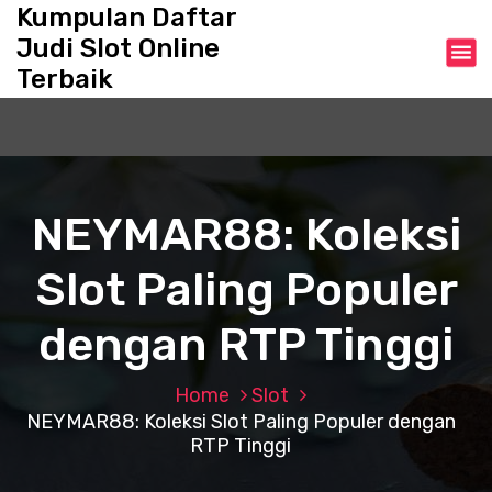
S
Kumpulan Daftar
k
Judi Slot Online
i
Terbaik
p
t
o
c
o
n
NEYMAR88: Koleksi
t
e
Slot Paling Populer
n
t
dengan RTP Tinggi
Home
Slot
NEYMAR88: Koleksi Slot Paling Populer dengan
RTP Tinggi