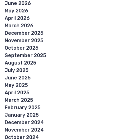
June 2026
May 2026
April 2026
March 2026
December 2025
November 2025
October 2025
September 2025
August 2025
July 2025
June 2025
May 2025
April 2025
March 2025
February 2025
January 2025
December 2024
November 2024
October 2024