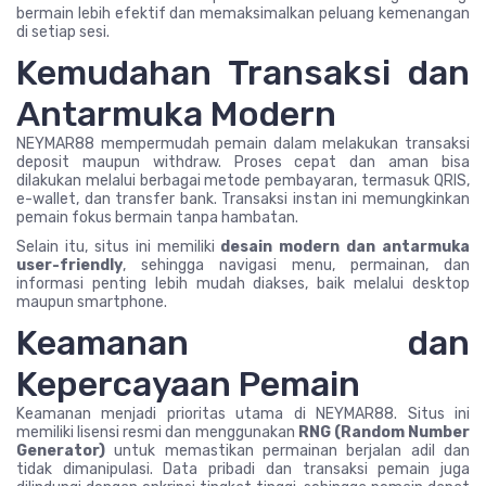
bermain lebih efektif dan memaksimalkan peluang kemenangan
di setiap sesi.
Kemudahan Transaksi dan
Antarmuka Modern
NEYMAR88 mempermudah pemain dalam melakukan transaksi
deposit maupun withdraw. Proses cepat dan aman bisa
dilakukan melalui berbagai metode pembayaran, termasuk QRIS,
e-wallet, dan transfer bank. Transaksi instan ini memungkinkan
pemain fokus bermain tanpa hambatan.
Selain itu, situs ini memiliki
desain modern dan antarmuka
user-friendly
, sehingga navigasi menu, permainan, dan
informasi penting lebih mudah diakses, baik melalui desktop
maupun smartphone.
Keamanan dan
Kepercayaan Pemain
Keamanan menjadi prioritas utama di NEYMAR88. Situs ini
memiliki lisensi resmi dan menggunakan
RNG (Random Number
Generator)
untuk memastikan permainan berjalan adil dan
tidak dimanipulasi. Data pribadi dan transaksi pemain juga