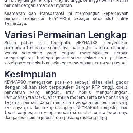
dilindungi dengan enkripsi tingkat tinggi, sehingga pemain dapat
bermain dengan aman dan nyaman.
Keamanan dan transparansi ini membangun kepercayaan
pemain, menjadikan NEYMAR88 sebagai situs slot online
terpercaya.
Variasi Permainan Lengkap
Selain pilihan slot terpopuler, NEYMAR88 menyediakan
permainan tambahan seperti live casino dan taruhan olahraga.
Variasi permainan yang lengkap memungkinkan pemain
mengeksplorasi berbagai jenis hiburan dalam satu platform,
sekaligus meningkatkan peluang menemukan permainan favorit.
Kesimpulan
NEYMAR88 menegaskan posisinya sebagai
situs slot gacor
dengan pilihan slot terpopuler
. Dengan RTP tinggi, koleksi
permainan yang lengkap, fitur bonus menguntungkan,
kemudahan transaksi, antarmuka modern, serta keamanan yang
terjamin, pemain dapat menikmati pengalaman bermain yang
seru, nyaman, dan menguntungkan. NEYMAR88 menjadi pilihan
tepat bagi pemain yang mencari situs slot online terpercaya
dengan permainan populer dan peluang menang tinggi.