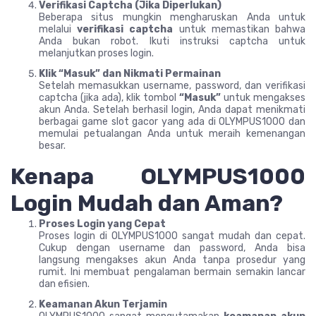
Verifikasi Captcha (Jika Diperlukan)
Beberapa situs mungkin mengharuskan Anda untuk
melalui
verifikasi captcha
untuk memastikan bahwa
Anda bukan robot. Ikuti instruksi captcha untuk
melanjutkan proses login.
Klik “Masuk” dan Nikmati Permainan
Setelah memasukkan username, password, dan verifikasi
captcha (jika ada), klik tombol
“Masuk”
untuk mengakses
akun Anda. Setelah berhasil login, Anda dapat menikmati
berbagai game slot gacor yang ada di OLYMPUS1000 dan
memulai petualangan Anda untuk meraih kemenangan
besar.
Kenapa OLYMPUS1000
Login Mudah dan Aman?
Proses Login yang Cepat
Proses login di OLYMPUS1000 sangat mudah dan cepat.
Cukup dengan username dan password, Anda bisa
langsung mengakses akun Anda tanpa prosedur yang
rumit. Ini membuat pengalaman bermain semakin lancar
dan efisien.
Keamanan Akun Terjamin