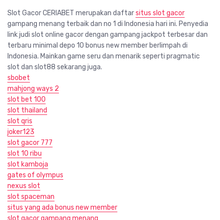
Slot Gacor CERIABET merupakan daftar
situs slot gacor
gampang menang terbaik dan no 1 di Indonesia hari ini. Penyedia
link judi slot online gacor dengan gampang jackpot terbesar dan
terbaru minimal depo 10 bonus new member berlimpah di
Indonesia. Mainkan game seru dan menarik seperti pragmatic
slot dan slot88 sekarang juga.
sbobet
mahjong ways 2
slot bet 100
slot thailand
slot qris
joker123
slot gacor 777
slot 10 ribu
slot kamboja
gates of olympus
nexus slot
slot spaceman
situs yang ada bonus new member
slot gacor gampang menang