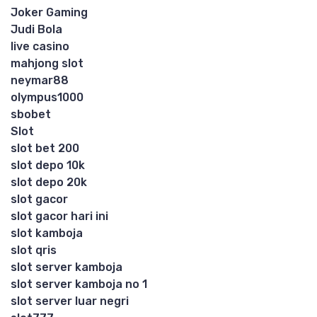
Joker Gaming
Judi Bola
live casino
mahjong slot
neymar88
olympus1000
sbobet
Slot
slot bet 200
slot depo 10k
slot depo 20k
slot gacor
slot gacor hari ini
slot kamboja
slot qris
slot server kamboja
slot server kamboja no 1
slot server luar negri