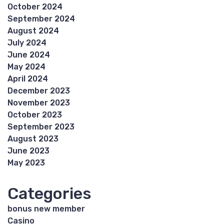
October 2024
September 2024
August 2024
July 2024
June 2024
May 2024
April 2024
December 2023
November 2023
October 2023
September 2023
August 2023
June 2023
May 2023
Categories
bonus new member
Casino