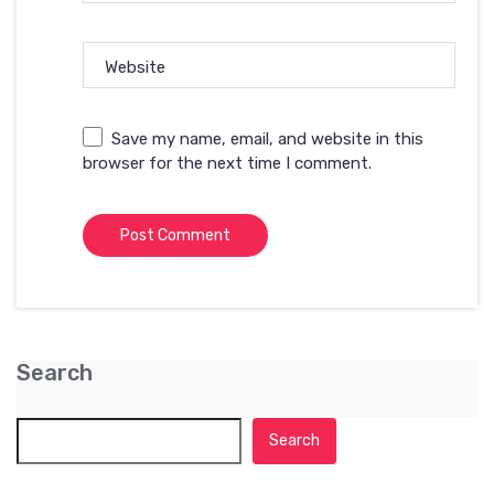
Website
Save my name, email, and website in this
browser for the next time I comment.
Search
Search