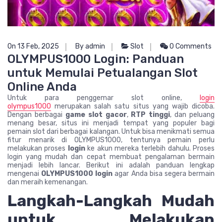
On 13 Feb, 2025
By admin
Slot
0 Comments
OLYMPUS1000 Login: Panduan
untuk Memulai Petualangan Slot
Online Anda
Untuk para penggemar slot online,
login
olympus1000
merupakan salah satu situs yang wajib dicoba.
Dengan berbagai
game slot gacor
,
RTP tinggi
, dan peluang
menang besar, situs ini menjadi tempat yang populer bagi
pemain slot dari berbagai kalangan. Untuk bisa menikmati semua
fitur menarik di OLYMPUS1000, tentunya pemain perlu
melakukan proses
login
ke akun mereka terlebih dahulu. Proses
login yang mudah dan cepat membuat pengalaman bermain
menjadi lebih lancar. Berikut ini adalah panduan lengkap
mengenai
OLYMPUS1000 login
agar Anda bisa segera bermain
dan meraih kemenangan.
Langkah-Langkah Mudah
untuk Melakukan