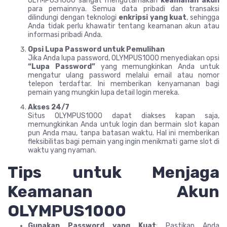
OLYMPUS1000 sangat mengutamakan
keamanan akun
para pemainnya. Semua data pribadi dan transaksi
dilindungi dengan teknologi
enkripsi yang kuat
, sehingga
Anda tidak perlu khawatir tentang keamanan akun atau
informasi pribadi Anda.
Opsi Lupa Password untuk Pemulihan
Jika Anda lupa password, OLYMPUS1000 menyediakan opsi
“Lupa Password”
yang memungkinkan Anda untuk
mengatur ulang password melalui email atau nomor
telepon terdaftar. Ini memberikan kenyamanan bagi
pemain yang mungkin lupa detail login mereka.
Akses 24/7
Situs OLYMPUS1000 dapat diakses kapan saja,
memungkinkan Anda untuk login dan bermain slot kapan
pun Anda mau, tanpa batasan waktu. Hal ini memberikan
fleksibilitas bagi pemain yang ingin menikmati game slot di
waktu yang nyaman.
Tips untuk Menjaga
Keamanan Akun
OLYMPUS1000
Gunakan Password yang Kuat
: Pastikan Anda