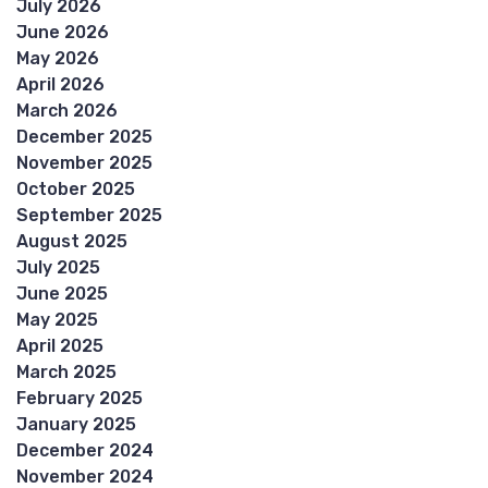
July 2026
June 2026
May 2026
April 2026
March 2026
December 2025
November 2025
October 2025
September 2025
August 2025
July 2025
June 2025
May 2025
April 2025
March 2025
February 2025
January 2025
December 2024
November 2024