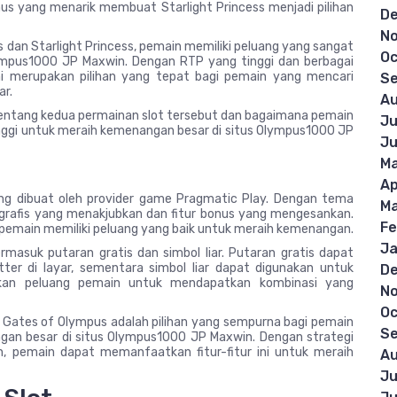
nus yang menarik membuat Starlight Princess menjadi pilihan
D
N
 dan Starlight Princess, pemain memiliki peluang yang sangat
Oc
ympus1000 JP Maxwin. Dengan RTP yang tinggi dan berbagai
ni merupakan pilihan yang tepat bagi pemain yang mencari
S
r.
Au
t tentang kedua permainan slot tersebut dan bagaimana pemain
Ju
ggi untuk meraih kemenangan besar di situs Olympus1000 JP
Ju
Ma
Ap
ng dibuat oleh provider game Pragmatic Play. Dengan tema
Ma
n grafis yang menakjubkan dan fitur bonus yang mengesankan.
Fe
i pemain memiliki peluang yang baik untuk meraih kemenangan.
Ja
rmasuk putaran gratis dan simbol liar. Putaran gratis dapat
r di layar, sementara simbol liar dapat digunakan untuk
D
tkan peluang pemain untuk mendapatkan kombinasi yang
N
Oc
, Gates of Olympus adalah pilihan yang sempurna bagi pemain
S
an besar di situs Olympus1000 JP Maxwin. Dengan strategi
, pemain dapat memanfaatkan fitur-fitur ini untuk meraih
Au
Ju