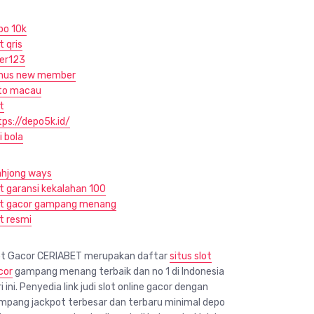
po 10k
t qris
ker123
nus new member
to macau
t
tps://depo5k.id/
i bola
hjong ways
ot garansi kekalahan 100
ot gacor gampang menang
ot resmi
ot Gacor CERIABET merupakan daftar
situs slot
cor
gampang menang terbaik dan no 1 di Indonesia
i ini. Penyedia link judi slot online gacor dengan
mpang jackpot terbesar dan terbaru minimal depo