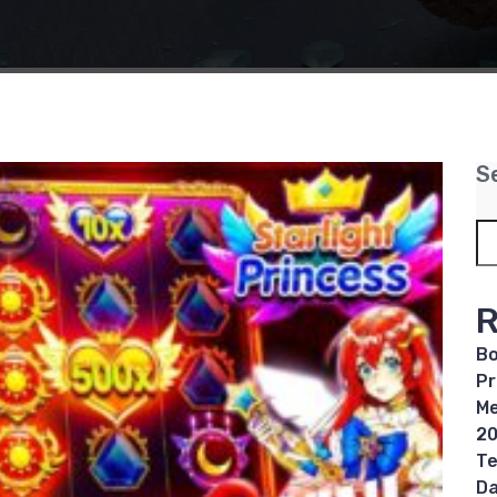
S
R
B
Pr
Me
20
Te
Da