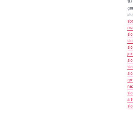
10
ga
sl
sb
ma
sl
slo
slo
jo
sl
slo
sl
ga
ne
sl
si
sl