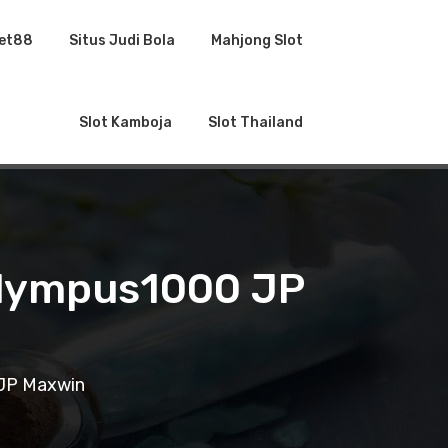
et88
Situs Judi Bola
Mahjong Slot
Slot Kamboja
Slot Thailand
Olympus1000 JP
 JP Maxwin