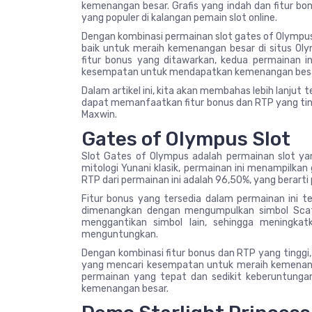
kemenangan besar. Grafis yang indah dan fitur bo
yang populer di kalangan pemain slot online.
Dengan kombinasi permainan slot gates of Olympus
baik untuk meraih kemenangan besar di situs Ol
fitur bonus yang ditawarkan, kedua permainan i
kesempatan untuk mendapatkan kemenangan besa
Dalam artikel ini, kita akan membahas lebih lanju
dapat memanfaatkan fitur bonus dan RTP yang tin
Maxwin.
Gates of Olympus Slot
Slot Gates of Olympus adalah permainan slot ya
mitologi Yunani klasik, permainan ini menampilka
RTP dari permainan ini adalah 96,50%, yang berart
Fitur bonus yang tersedia dalam permainan ini te
dimenangkan dengan mengumpulkan simbol Scatte
menggantikan simbol lain, sehingga meningka
menguntungkan.
Dengan kombinasi fitur bonus dan RTP yang tinggi
yang mencari kesempatan untuk meraih kemenang
permainan yang tepat dan sedikit keberuntungan
kemenangan besar.