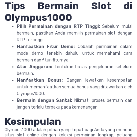
Tips Bermain Slot di
Olympus1000
Pilih Permainan dengan RTP Tinggi:
Sebelum mulai
bermain, pastikan Anda memilih permainan slot dengan
RTP tertinggi.
Manfaatkan Fitur Demo:
Cobalah permainan dalam
mode demo terlebih dahulu untuk memahami cara
bermain dan fitur-fiturnya.
Atur Anggaran:
Tentukan batas pengeluaran sebelum
bermain.
Manfaatkan Bonus:
Jangan lewatkan kesempatan
untuk memanfaatkan semua bonus yang ditawarkan oleh
Olympus1000.
Bermain dengan Santai:
Nikmati proses bermain dan
jangan terlalu terpaku pada kemenangan.
Kesimpulan
Olympus1000 adalah pilihan yang tepat bagi Anda yang mencari
situs slot online dengan koleksi permainan lengkap, peluang