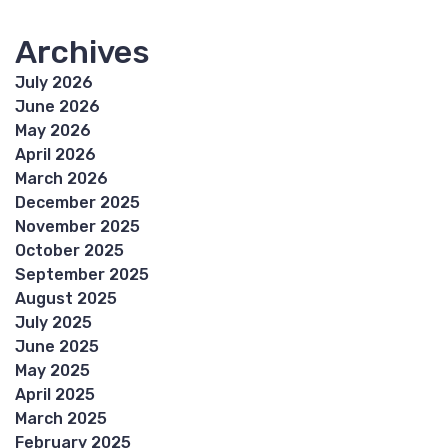
Archives
July 2026
June 2026
May 2026
April 2026
March 2026
December 2025
November 2025
October 2025
September 2025
August 2025
July 2025
June 2025
May 2025
April 2025
March 2025
February 2025