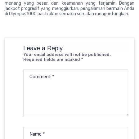
menang yang besar, dan keamanan yang terjamin. Dengan
jackpot progresif yang menggiurkan, pengalaman bermain Anda
di Olympus1000 pasti akan semakin seru dan menguntungkan.
Leave a Reply
Your email address will not be published.
Required fields are marked
*
Comment
*
Name
*