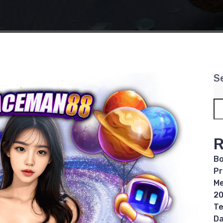
S
R
B
Pr
Me
20
Te
Da