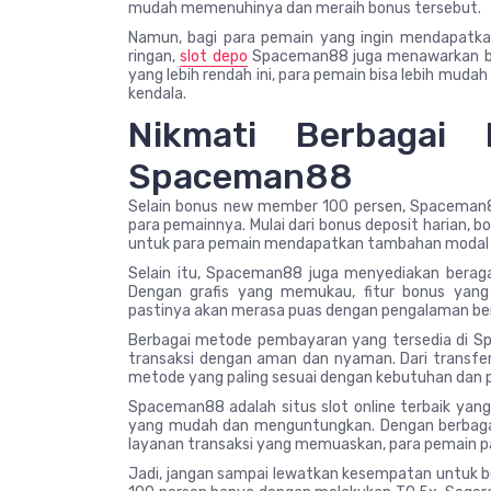
mudah memenuhinya dan meraih bonus tersebut.
Namun, bagi para pemain yang ingin mendapatk
ringan,
slot depo
Spaceman88 juga menawarkan bo
yang lebih rendah ini, para pemain bisa lebih mu
kendala.
Nikmati Berbagai 
Spaceman88
Selain bonus new member 100 persen, Spaceman8
para pemainnya. Mulai dari bonus deposit harian, 
untuk para pemain mendapatkan tambahan modal
Selain itu, Spaceman88 juga menyediakan berag
Dengan grafis yang memukau, fitur bonus yan
pastinya akan merasa puas dengan pengalaman berm
Berbagai metode pembayaran yang tersedia di 
transaksi dengan aman dan nyaman. Dari transfer 
metode yang paling sesuai dengan kebutuhan dan p
Spaceman88 adalah situs slot online terbaik y
yang mudah dan menguntungkan. Dengan berbagai 
layanan transaksi yang memuaskan, para pemain pas
Jadi, jangan sampai lewatkan kesempatan untuk