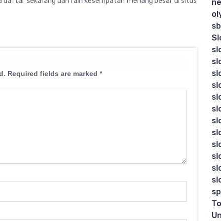
 daftar sekarang dan raih kesempatan menang besar di situs
n
ol
sb
Sl
sl
sl
sl
d.
Required fields are marked
*
sl
sl
sl
sl
sl
sl
sl
sl
sl
s
To
Un