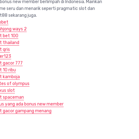
 bonus new member berlimpah di Indonesia. Mainkan
me seru dan menarik seperti pragmatic slot dan
ot88 sekarang juga.
obet
hjong ways 2
ot bet 100
t thailand
t qris
ker123
ot gacor 777
t 10 ribu
ot kamboja
tes of olympus
xus slot
ot spaceman
tus yang ada bonus new member
ot gacor gampang menang