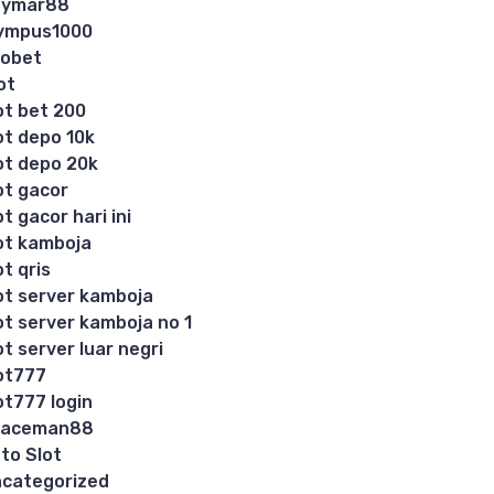
eymar88
ympus1000
obet
ot
ot bet 200
ot depo 10k
ot depo 20k
ot gacor
ot gacor hari ini
ot kamboja
ot qris
ot server kamboja
ot server kamboja no 1
ot server luar negri
ot777
ot777 login
paceman88
to Slot
categorized