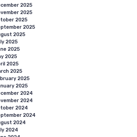
ecember 2025
ovember 2025
tober 2025
eptember 2025
gust 2025
ly 2025
ne 2025
y 2025
ril 2025
rch 2025
bruary 2025
nuary 2025
ecember 2024
ovember 2024
tober 2024
eptember 2024
gust 2024
ly 2024