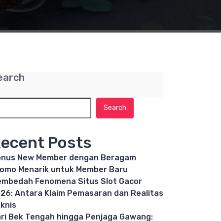
earch
Search
ecent Posts
onus New Member dengan Beragam
omo Menarik untuk Member Baru
mbedah Fenomena Situs Slot Gacor
26: Antara Klaim Pemasaran dan Realitas
knis
ri Bek Tengah hingga Penjaga Gawang: