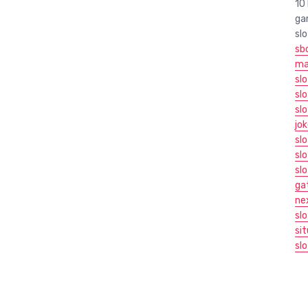
10
ga
sl
sb
ma
sl
slo
slo
jo
sl
slo
sl
ga
ne
sl
si
sl