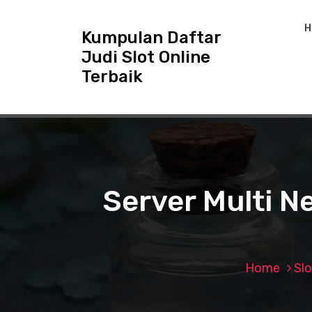
S
k
H
Kumpulan Daftar
i
p
Judi Slot Online
t
Terbaik
o
c
o
n
t
e
n
Server Multi Ne
t
Home
Slo