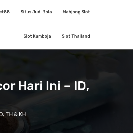
et88
Situs Judi Bola
Mahjong Slot
Slot Kamboja
Slot Thailand
r Hari Ini – ID,
ID, TH & KH