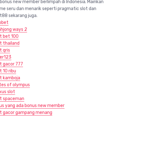
 bonus new member berlimpah di Indonesia. Mainkan
me seru dan menarik seperti pragmatic slot dan
ot88 sekarang juga.
obet
hjong ways 2
ot bet 100
t thailand
t qris
ker123
ot gacor 777
t 10 ribu
ot kamboja
tes of olympus
xus slot
ot spaceman
tus yang ada bonus new member
ot gacor gampang menang