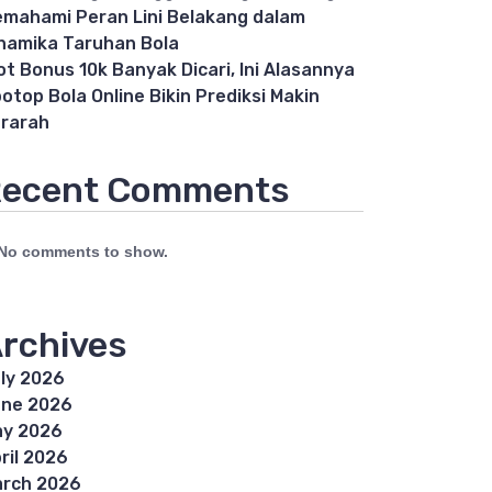
mahami Peran Lini Belakang dalam
namika Taruhan Bola
ot Bonus 10k Banyak Dicari, Ini Alasannya
otop Bola Online Bikin Prediksi Makin
rarah
ecent Comments
No comments to show.
rchives
ly 2026
ne 2026
y 2026
ril 2026
rch 2026