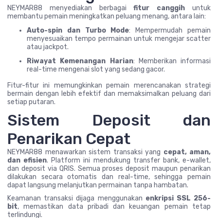
NEYMAR88 menyediakan berbagai
fitur canggih
untuk
membantu pemain meningkatkan peluang menang, antara lain:
Auto-spin dan Turbo Mode
: Mempermudah pemain
menyesuaikan tempo permainan untuk mengejar scatter
atau jackpot.
Riwayat Kemenangan Harian
: Memberikan informasi
real-time mengenai slot yang sedang gacor.
Fitur-fitur ini memungkinkan pemain merencanakan strategi
bermain dengan lebih efektif dan memaksimalkan peluang dari
setiap putaran.
Sistem Deposit dan
Penarikan Cepat
NEYMAR88 menawarkan sistem transaksi yang
cepat, aman,
dan efisien
. Platform ini mendukung transfer bank, e-wallet,
dan deposit via QRIS. Semua proses deposit maupun penarikan
dilakukan secara otomatis dan real-time, sehingga pemain
dapat langsung melanjutkan permainan tanpa hambatan.
Keamanan transaksi dijaga menggunakan
enkripsi SSL 256-
bit
, memastikan data pribadi dan keuangan pemain tetap
terlindungi.