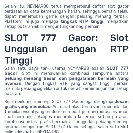
Selain itu, NEYMAR88 terus memperbarui daftar slot gacor
berdasarkan data kemenangan harian, sehingga pemain selalu
dapat menemukan game dengan peluang menang terbaik.
Platform ini juga menjaga
tingkat RTP tinggi
, menjadikan
setiap putaran lebih menguntungkan bagi pemain.
SLOT 777 Gacor: Slot
Unggulan dengan RTP
Tinggi
Salah satu daya tarik utama NEYMAR88 adalah
SLOT 777
Gacor
. Slot ini menawarkan kombinasi sempurna antara
peluang menang besar dan pengalaman bermain yang
nyaman
. Dengan tingkat RTP yang sangat tinggi, pemain
memiliki peluang signifikan untuk meraih kemenangan dari setiap
putaran.
Selain peluang menang, SLOT 777 Gacor juga dilengkapi
desain
grafis yang memukau
. Animasi halus, tema yang menarik, dan
tampilan visual yang modern membuat pemain merasa nyaman
saat bermain, sekaligus menambah keseruan setiap putaran.
Kombinasi antara grafis berkualitas tinggi dan peluang menang
optimal menjadikan SLOT 777 Gacor sebagai salah satu slot
paling diminati di NEYMAR88.