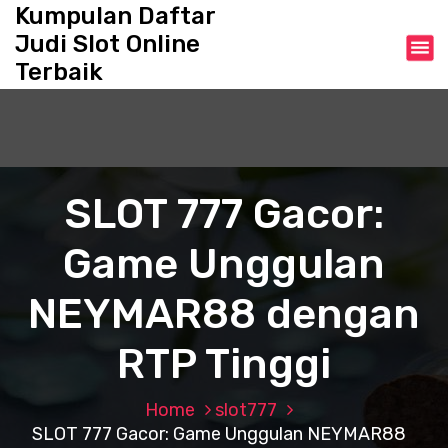
S
Kumpulan Daftar
k
Judi Slot Online
i
Terbaik
p
t
o
c
o
n
SLOT 777 Gacor:
t
e
Game Unggulan
n
t
NEYMAR88 dengan
RTP Tinggi
Home
slot777
SLOT 777 Gacor: Game Unggulan NEYMAR88