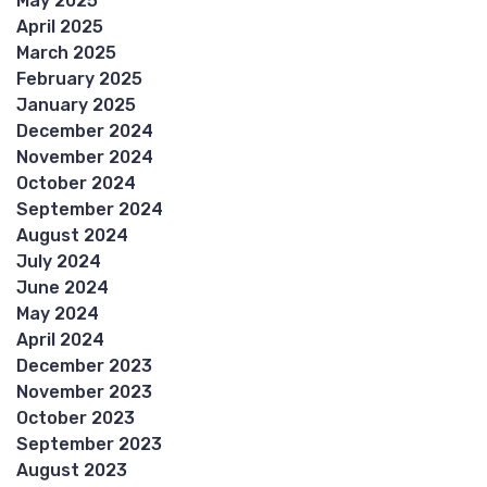
May 2025
April 2025
March 2025
February 2025
January 2025
December 2024
November 2024
October 2024
September 2024
August 2024
July 2024
June 2024
May 2024
April 2024
December 2023
November 2023
October 2023
September 2023
August 2023