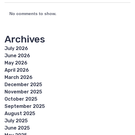
No comments to show.
Archives
July 2026
June 2026
May 2026
April 2026
March 2026
December 2025
November 2025
October 2025
September 2025
August 2025
July 2025
June 2025