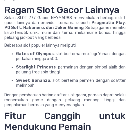
Ragam Slot Gacor Lainnya
Selain SLOT 777 Gacor, NEYMAR88 menyediakan berbagai slot
gacor lainnya dari provider ternama seperti
Pragmatic Play,
PG Soft, Habanero, dan Joker Gaming
. Setiap game memiliki
karakteristik unik, mulai dari tema, mekanisme bonus, hingga
peluang jackpot yang berbeda.
Beberapa slot populer lainnya meliputi:
Gates of Olympus
, slot bertema mitologi Yunani dengan
perkalian hingga x500.
Starlight Princess
, permainan dengan simbol ajaib dan
peluang free spin tinggi.
Sweet Bonanza
, slot bertema permen dengan scatter
melimpah.
Dengan pembaruan harian daftar slot gacor, pemain dapat selalu
menemukan game dengan peluang menang tinggi dan
pengalaman bermain yang menyenangkan.
Fitur Canggih untuk
Mendukung Pemain