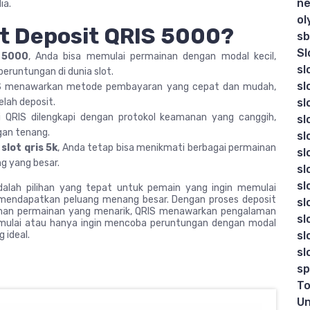
n
ia.
ol
t Deposit QRIS 5000?
sb
Sl
 5000
, Anda bisa memulai permainan dengan modal kecil,
sl
eruntungan di dunia slot.
sl
IS menawarkan metode pembayaran yang cepat dan mudah,
sl
elah deposit.
i QRIS dilengkapi dengan protokol keamanan yang canggih,
sl
gan tenang.
sl
n
slot qris 5k
, Anda tetap bisa menikmati berbagai permainan
sl
ng yang besar.
sl
sl
alah pilihan yang tepat untuk pemain yang ingin memulai
 mendapatkan peluang menang besar. Dengan proses deposit
sl
lihan permainan yang menarik, QRIS menawarkan pengalaman
sl
mulai atau hanya ingin mencoba peruntungan dengan modal
sl
 ideal.
sl
s
To
Un