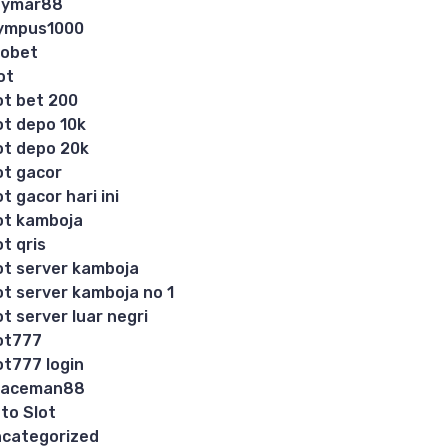
eymar88
ympus1000
obet
ot
ot bet 200
ot depo 10k
ot depo 20k
ot gacor
ot gacor hari ini
ot kamboja
ot qris
ot server kamboja
ot server kamboja no 1
ot server luar negri
ot777
ot777 login
paceman88
to Slot
categorized