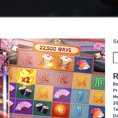
S
R
B
Pr
Me
20
Te
Da