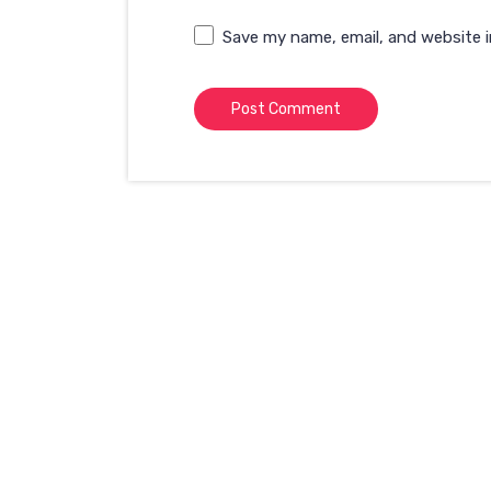
Save my name, email, and website i