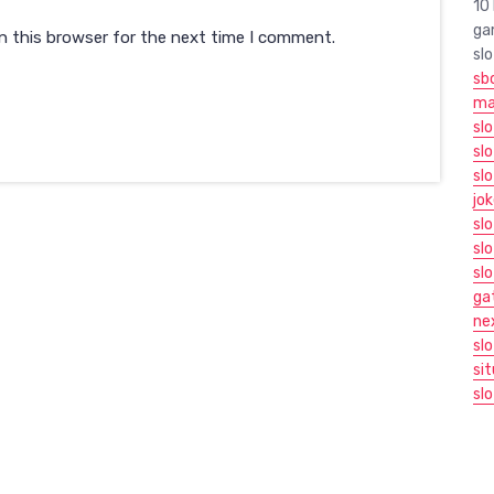
10
ga
n this browser for the next time I comment.
sl
sb
ma
sl
slo
slo
jo
sl
slo
sl
ga
ne
sl
si
sl