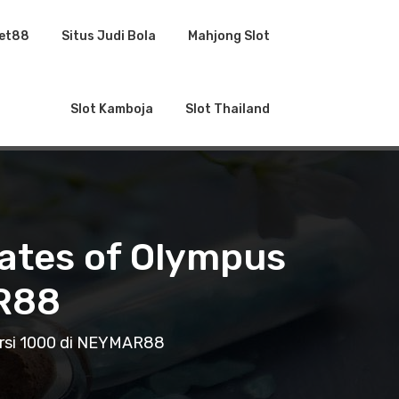
et88
Situs Judi Bola
Mahjong Slot
Slot Kamboja
Slot Thailand
Gates of Olympus
AR88
ersi 1000 di NEYMAR88