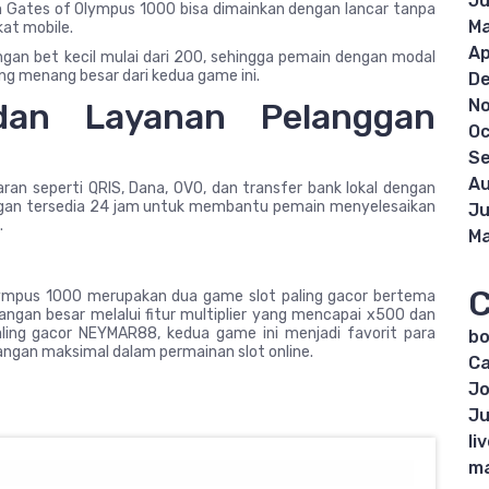
Ju
dan Gates of Olympus 1000 bisa dimainkan dengan lancar tanpa
Ma
at mobile.
Ap
gan bet kecil mulai dari 200, sehingga pemain dengan modal
g menang besar dari kedua game ini.
D
N
dan Layanan Pelanggan
Oc
S
Au
 seperti QRIS, Dana, OVO, dan transfer bank lokal dengan
nggan tersedia 24 jam untuk membantu pemain menyelesaikan
Ju
.
Ma
C
lympus 1000 merupakan dua game slot paling gacor bertema
gan besar melalui fitur multiplier yang mencapai x500 dan
paling gacor NEYMAR88, kedua game ini menjadi favorit para
b
ngan maksimal dalam permainan slot online.
Ca
Jo
Ju
li
ma