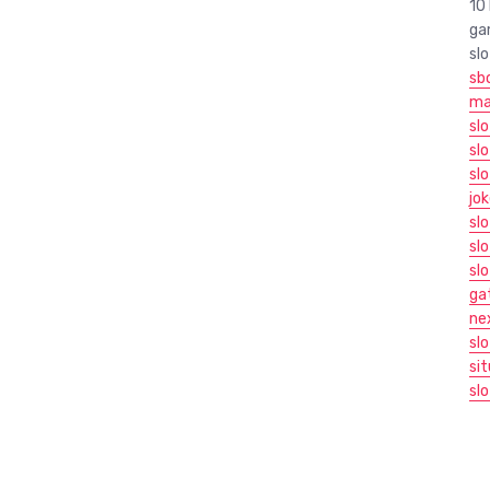
10
ga
sl
sb
ma
sl
slo
slo
jo
sl
slo
sl
ga
ne
sl
si
sl