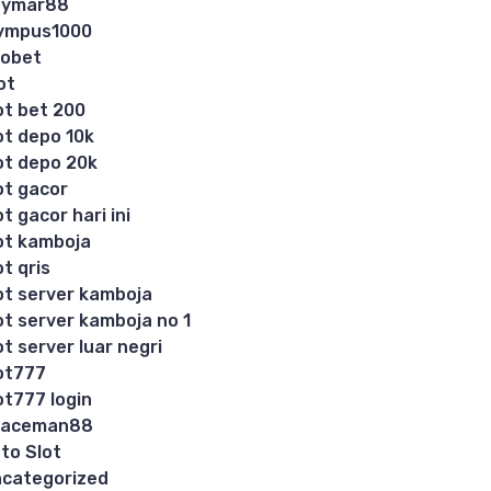
eymar88
ympus1000
obet
ot
ot bet 200
ot depo 10k
ot depo 20k
ot gacor
ot gacor hari ini
ot kamboja
ot qris
ot server kamboja
ot server kamboja no 1
ot server luar negri
ot777
ot777 login
paceman88
to Slot
categorized