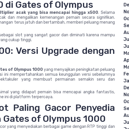
0 di Gates of Olympus
D
N
ltiplier acak yang bisa mencapai hingga x500
. Selama
acak dan mengalikan kemenangan pemain secara signifikan.
Oc
nangan terus jatuh dan bertambah, memberi peluang menang
S
Au
 sebagai slot yang sangat gacor dan diminati karena mampu
Ju
ng cukup tinggi.
Ju
00: Versi Upgrade dengan
Ma
Ap
Ma
tes of Olympus 1000
yang menyajikan peningkatan peluang
Fe
rsi ini mempertahankan semua keunggulan versi sebelumnya
ektakuler yang membuat permainan semakin seru dan
Ja
D
simal yang didapat pemain bisa mencapai angka fantastis,
N
 ini di platform terpercaya.
Oc
t Paling Gacor Penyedia
S
Au
n Gates of Olympus 1000
Ju
gacor yang menyediakan berbagai game dengan RTP tinggi dan