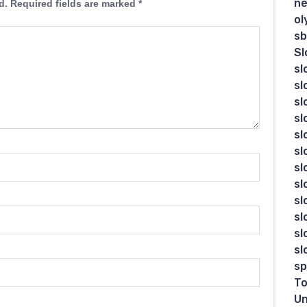
n
d.
Required fields are marked
*
ol
sb
Sl
sl
sl
sl
sl
sl
sl
sl
sl
sl
sl
sl
sl
s
To
Un