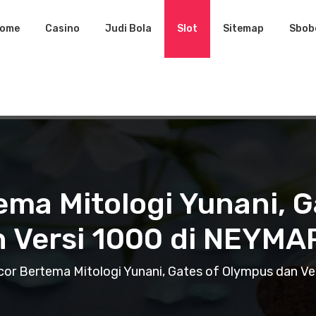
ome
Casino
Judi Bola
Slot
Sitemap
Sbob
ema Mitologi Yunani, 
 Versi 1000 di NEYM
cor Bertema Mitologi Yunani, Gates of Olympus dan V