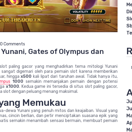
Me
Di
Sl
Sb
Te
0 Comments
R
 Yunani, Gates of Olympus dan
lot paling gacor yang menghadirkan tema mitologi Yunani
i sangat digemari oleh para pemain slot karena memberikan
ar, hingga
x500
kali lipat dari taruhan awal. Tidak hanya itu,
ympus
1000
semakin memanjakan pemain dengan potensi
gga
x1000
. Kedua game ini tersedia di situs slot paling gacor,
A
ta slot dengan peluang menang maksimal.
i yang Memukau
Ju
Ju
-dewa Yunani yang penuh mitos dan keajaiban. Visual yang
Ma
mas, cincin berlian, dan petir menciptakan suasana epik yang
amatis semakin menambah sensasi bermain, membuat pemain
Ap
Ma