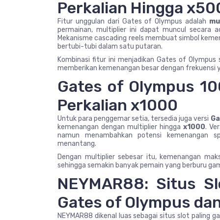
Perkalian Hingga x50
Fitur unggulan dari Gates of Olympus adalah
mu
permainan, multiplier ini dapat muncul secara 
Mekanisme cascading reels membuat simbol keme
bertubi-tubi dalam satu putaran.
Kombinasi fitur ini menjadikan Gates of Olympus
memberikan kemenangan besar dengan frekuensi ya
Gates of Olympus 10
Perkalian x1000
Untuk para penggemar setia, tersedia juga versi
Ga
kemenangan dengan multiplier hingga
x1000
. Ve
namun menambahkan potensi kemenangan sp
menantang.
Dengan multiplier sebesar itu, kemenangan mak
sehingga semakin banyak pemain yang berburu game
NEYMAR88: Situs Slo
Gates of Olympus da
NEYMAR88 dikenal luas sebagai situs slot paling 